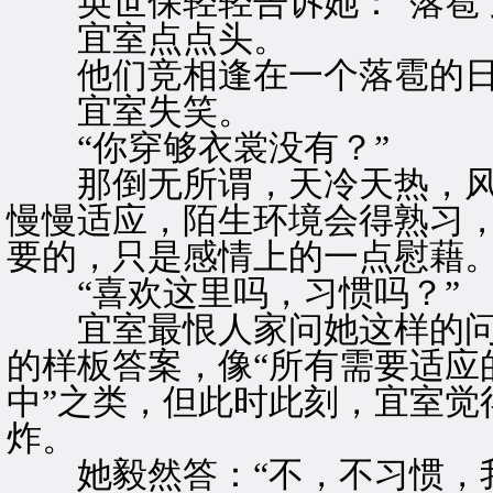
英世保轻轻告诉她：“落雹了
宜室点点头。
他们竞相逢在一个落雹的日
宜室失笑。
“你穿够衣裳没有？”
那倒无所谓，天冷天热，风
慢慢适应，陌生环境会得熟习
要的，只是感情上的一点慰藉
“喜欢这里吗，习惯吗？”
宜室最恨人家问她这样的问
的样板答案，像“所有需要适应
中”之类，但此时此刻，宜室觉
炸。
她毅然答：“不，不习惯，我