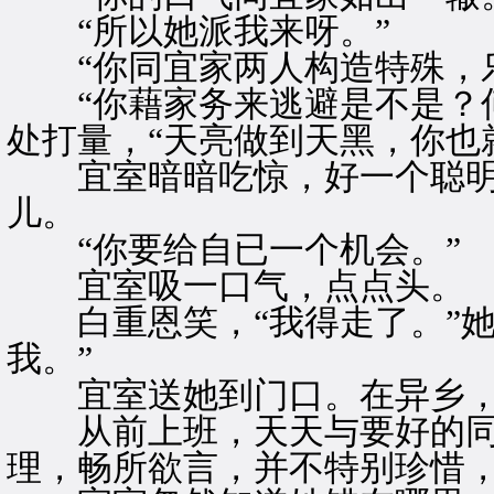
“所以她派我来呀。”
“你同宜家两人构造特殊，乐
“你藉家务来逃避是不是？何
处打量，“天亮做到天黑，你也
宜室暗暗吃惊，好一个聪明
儿。
“你要给自已一个机会。”
宜室吸一口气，点点头。
白重恩笑，“我得走了。”她
我。”
宜室送她到门口。在异乡，
从前上班，天天与要好的同
理，畅所欲言，并不特别珍惜