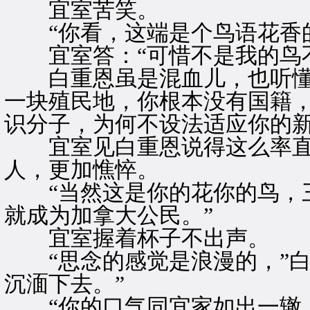
宜室苦笑。
“你看，这端是个鸟语花香的
宜室答：“可惜不是我的鸟不
白重恩虽是混血儿，也听懂了
一块殖民地，你根本没有国籍
识分子，为何不设法适应你的新
宜室见白重恩说得这么率直
人，更加憔悴。
“当然这是你的花你的鸟，三
就成为加拿大公民。”
宜室握着杯子不出声。
“思念的感觉是浪漫的，”白
沉湎下去。”
“你的口气同宜家如出一辙。