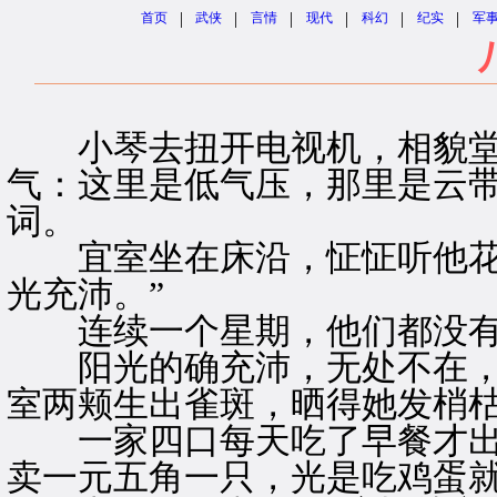
|
|
|
|
|
|
首页
武侠
言情
现代
科幻
纪实
军
小琴去扭开电视机，相貌堂
气：这里是低气压，那里是云
词。
宜室坐在床沿，怔怔听他花言
光充沛。”
连续一个星期，他们都没有
阳光的确充沛，无处不在，
室两颊生出雀斑，晒得她发梢
一家四口每天吃了早餐才出
卖一元五角一只，光是吃鸡蛋