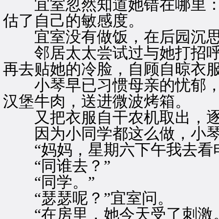
宜室忽然知道她错在哪里：
估了自己的敏感度。
宜室没有做饭，在后园沉思
邻居太太尝试过与她打招呼
再去贴她的冷脸，自顾自晾衣
小琴早已习惯母亲的忧郁，
汉堡牛肉，送进微波烤箱。
又把衣服自干农机取出，逐
因为小同学都这么做，小琴
“妈妈，星期六下午我去看电
“同谁去？”
“同学。”
“瑟瑟呢？”宜室问。
“在房里，她今天受了刺激。