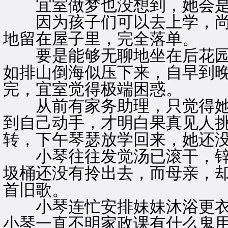
宜室做梦也没想到，她会是
因为孩子们可以去上学，尚
地留在屋子里，完全落单。
要是能够无聊地坐在后花园
如排山倒海似压下来，自早到
完，宜室觉得极端困惑。
从前有家务助理，只觉得她
到自己动手，才明白果真见人
转，下午琴瑟放学回来，她还
小琴往往发觉汤已滚干，锌
圾桶还没有拎出去，而母亲，
首旧歌。
小琴连忙安排妹妹沐浴更衣
小琴一直不明家政课有什么鬼