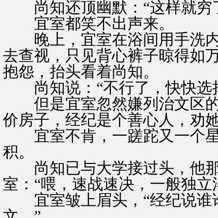
尚知还顶幽默：“这样就穷了
宜室都笑不出声来。
晚上，宜室在浴间用手洗内
去查视，只见背心裤子晾得如
抱怨，抬头看着尚知。
尚知说：“不行了，快快选择
但是宜室忽然嫌列治文区的
价房子，经纪是个善心人，劝她
宜室不肯，一蹉跎又一个星
积。
尚知已与大学接过头，他那
室：“喂，速战速决，一般独立
宜室皱上眉头，“经纪说谁谁
文。”