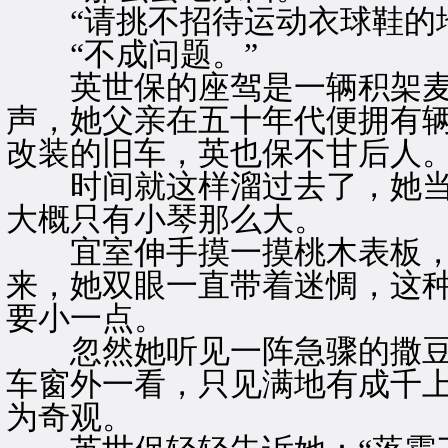
“请挑不招待运动衣球鞋的地
“不成问题。”
英世保的座驾是一辆积架麦
声，她父亲在五十年代便拥有
改装的旧车，英也保不甘后人
时间就这样溜过去了，她当
大概只有小琴那么大。
宜室伸手摸一摸桃木表板，
来，她双眼一直带着迷惆，这
要小一点。
忽然她听见一阵急骤的撒豆
车窗外一看，只见满地有成千
为奇观。