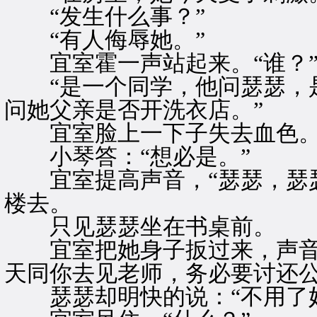
“发生什么事？”
“有人侮辱她。”
宜室霍一声站起来。“谁？
“是一个同学，他问瑟瑟，是
问她父亲是否开洗衣店。”
宜室脸上一下子失去血色。“
小琴答：“想必是。”
宜室提高声音，“瑟瑟，瑟瑟
楼去。
只见瑟瑟坐在书桌前。
宜室把她身子扳过来，声音十
天同你去见老师，务必要讨还公
瑟瑟却明快的说：“不用了妈