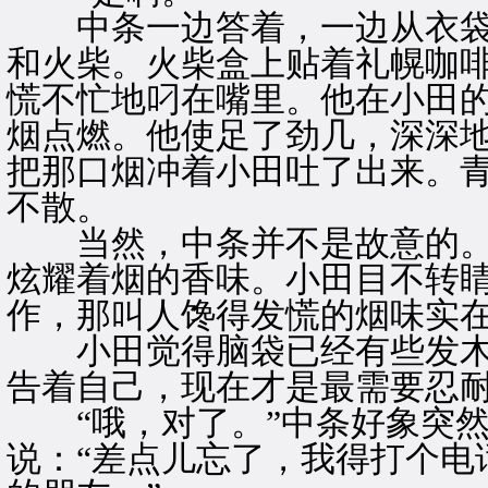
中条一边答着，一边从衣袋里
和火柴。火柴盒上贴着礼幌咖
慌不忙地叼在嘴里。他在小田
烟点燃。他使足了劲几，深深
把那口烟冲着小田吐了出来。
不散。
当然，中条并不是故意的。
炫耀着烟的香味。小田目不转
作，那叫人馋得发慌的烟味实
小田觉得脑袋已经有些发木
告着自己，现在才是最需要忍
“哦，对了。”中条好象突然
说：“差点儿忘了，我得打个电