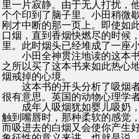
里一片寂静。由于无人打扰，
个个印到了脑子里。小田稍微
刚才中断的那一页上。即使如
口烟，直到香烟快燃尽的时候
里。此时烟头已经堆成了一座
小田全神贯注地读的这本书
之所以买了这本书来如此热心
烟戒掉的心境。
这本书的开头分析了吸烟者
很有意思。英国的动物心理学
成年人吸烟犹如婴儿吸奶，
触到嘴唇时，那种柔软的感觉
而吸进去的白烟又会使你产生
象征性的意义来讲，也就是说