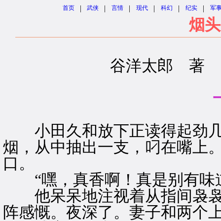
|
|
|
|
|
|
首页
武侠
言情
现代
科幻
纪实
军
烟头
谷洋太郎 著
小田久和放下正读得起劲几的
烟，从中抽出一支，叼在嘴上
口。
“嘿，真香啊！真是别有味道
他呆呆地注视着从指间袅袅
阵感慨。夜深了。妻子和两个