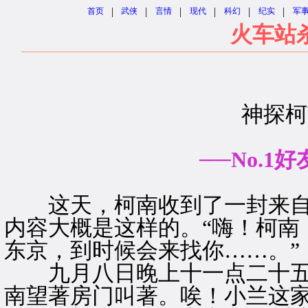
|
|
|
|
|
|
首页
武侠
言情
现代
科幻
纪实
军
火车站
神探柯
──No.1
这天，柯南收到了一封来自
内容大概是这样的。“嗨！柯南
东京，到时候会来找你……。”
九月八日晚上十一点二十五分
南望著房门叫著。唉！小兰这