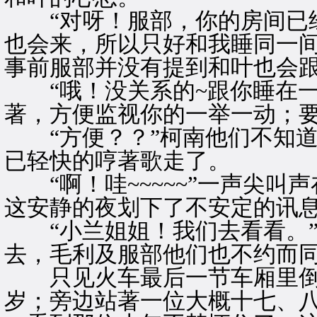
“对呀！服部，你的房间已经
也会来，所以只好和我睡同一间
事前服部并没有提到和叶也会
“哦！没关系的~跟你睡在一
著，方便监视你的一举一动；
“方便？？”柯南他们不知道
已轻快的哼著歌走了。
“啊！哇~~~~~”一声尖叫
这安静的夜划下了不安定的讯
“小兰姐姐！我们去看看。”
去，毛利及服部他们也不约而
只见火车最后一节车厢里倒
岁；旁边站著一位大概十七、