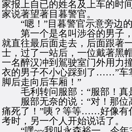
家报上自已的姓名及上车的时间
家说著望著目暮警官。
“嗯！”目暮警官示意旁边的
第一个是名叫涉谷的男子，“
就直往最后面走去，后面跟著
士，过了一站后，一位戴著黑
一名醉汉冲到鴐驶室门外用力
衣的男子不小心踩到了……”车
脚后走向后车厢！”
毛利转问服部：“服部！真是
服部无奈的说：“对！那位高
痛死了！”咦？等等……好像有
考时，另一个人开始说话了。
“嘿~~我叫永森裕一，今年3