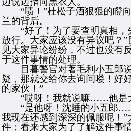
边说边指向黑衣人。
“啧！”杜松子酒狠狠的瞪向
兰的背后。
“好了！为了要查明真相，先
放行。大家应该没有异议吧？”
见大家异论纷纷，不过也没有
于这件事情的处理。
目暮警官对著毛利小五郎说“
疑，那就交给你去询问喽！好
的家伙！”
“哎呀！我就说嘛……他是大
“是他呀！沈睡的小五郎……
我现在还感到深深的佩服呢！”
件；看来大家为了了解这件事