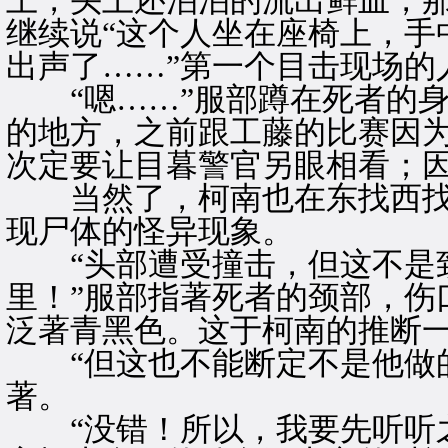
上，头上还泊泊的流出鲜血，那
继续说“这个人坐在座椅上，手
出声了……”第一个目击现场的
“嗯……”服部蹲在死者的身
的地方，之前跟工藤的比赛因
次定要让目暮警官另眼相看；
当然了，柯南也在东找西找
现尸体的怪异现象。
“头部遭受撞击，但这不是
里！”服部指著死者的颈部，伤
泛著青黑色。这于柯南的推断
“但这也不能断定不是他做的
著。
“没错！所以，我要先听听之