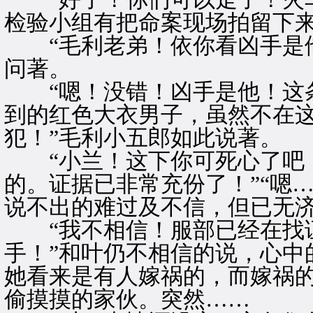
检验小组有把命案现场拍留下来
“毛利老弟！依你看凶手是他
问著。
“嗯！没错！凶手是他！这条
到的红色大衣男子，虽然不在
犯！”毛利小五郎如此说著。
“小兰！这下你可死心了吧！
的。证据已非常充份了！”“嗯
说不出的难过及不信，但已无
“我不相信！服部已经在找
手！”和叶仍不相信的说，心中
她看来是有人嫁祸的，而嫁祸
偷摸摸的家伙。突然……