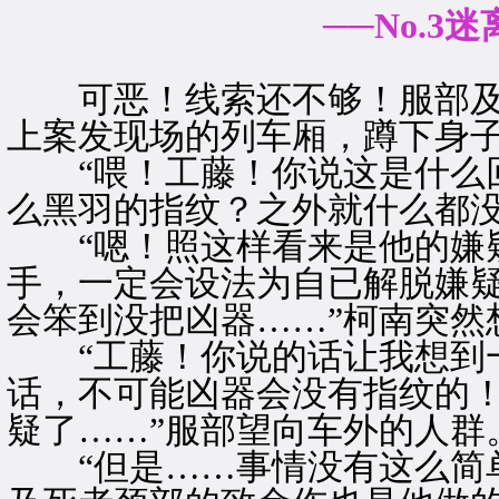
──No.3
可恶！线索还不够！服部及
上案发现场的列车厢，蹲下身
“喂！工藤！你说这是什么回
么黑羽的指纹？之外就什么都没
“嗯！照这样看来是他的嫌疑
手，一定会设法为自已解脱嫌
会笨到没把凶器……”柯南突然
“工藤！你说的话让我想到一
话，不可能凶器会没有指纹的
疑了……”服部望向车外的人群
“但是……事情没有这么简单