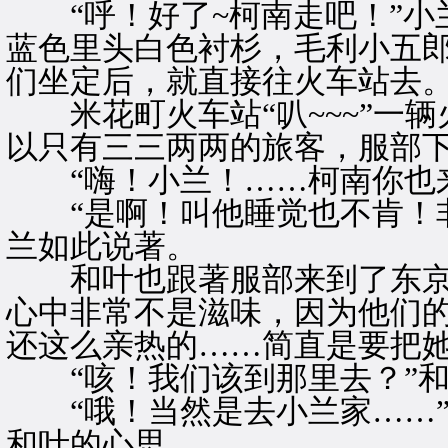
“呼！好了~柯南走吧！”小
蓝色里头白色衬杉，毛利小五
们坐定后，就直接往火车站去
米花町火车站“叭~~~”一辆
以只有三三两两的旅客，服部
“嗨！小兰！……柯南你也来
“是啊！叫他睡觉也不肯！非
兰如此说著。
和叶也跟著服部来到了东京
心中非常不是滋味，因为他们
还这么亲热的……简直是要把
“咳！我们该到那里去？”和
“哦！当然是去小兰家……”
和叶的心思。