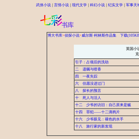
武侠小说
|
言情小说
|
现代文学
|
科幻小说
|
纪实文学
|
军事天
博大书库
>
侦探小说
>
威尔斯·柯林斯作品集
下载(105KB
英国小
克
引子：占领后的洗劫
二 遗嘱与喷香
四 一夜失踪
六 但愿没进过门
八 探长的预言
十 死人与活人
十二 少爷的访旧：自己原来是贼
十四 罪犯——十二滴鸦片
十六 少爷眼见：褪色的水手
十八 旅行家的新发现