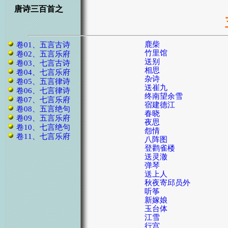
唐诗三百首之
鹿柴
卷01、五言古诗
竹里馆
卷02、五言乐府
送别
卷03、七言古诗
相思
卷04、七言乐府
杂诗
卷05、五言律诗
送崔九
卷06、七言律诗
终南望余雪
卷07、七言乐府
宿建德江
卷08、五言绝句
春晓
卷09、五言乐府
夜思
卷10、七言绝句
怨情
卷11、七言乐府
八阵图
登鹳雀楼
送灵澈
弹琴
送上人
秋夜寄邱员外
听筝
新嫁娘
玉台体
江雪
行宫