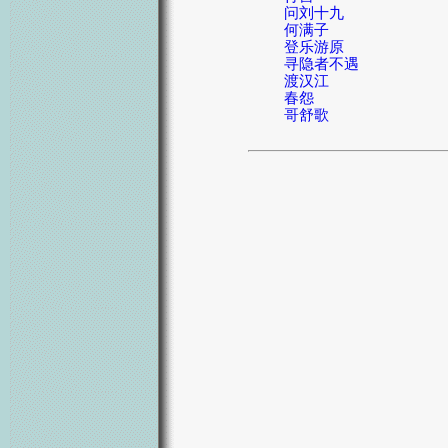
问刘十九
何满子
登乐游原
寻隐者不遇
渡汉江
春怨
哥舒歌