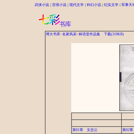
武侠小说
|
言情小说
|
现代文学
|
科幻小说
|
纪实文学
|
军事天
博大书库
>
名家风采
>
林语堂作品集
下载(319KB)
第01章 文忠公
第02