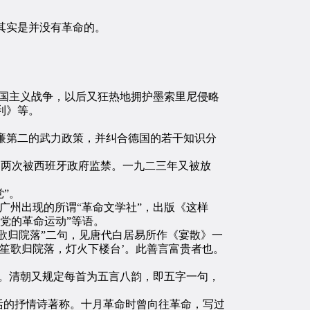
其实是并没有革命的。
拥护帝国主义战争，以后又狂热地拥护墨索里尼侵略
利》等。
第二的武力政策，并纠合德国的若干知识分
曾两次被西班牙政府监禁。一九二三年又被放
”。
广州出现的所谓“革命文学社”，出版《这样
党的革命运动”等语。
笙歌归院落”二句，见唐代白居易所作《宴散》一
‘笙歌归院落，灯火下楼台’。此善言富贵者也。
题。清朝又规定每首为五言八韵，即五字一句，
园生活的抒情诗著称。十月革命时曾向往革命，写过