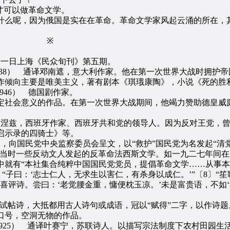
才可以做革命文学。
么呢，因为俄国是实在在革命。革命文学家风起云涌的所在，
 ※
一日上海《民众旬刊》第五期。
63—1938） 通译邓南遮，意大利作家。他在第一次世界大战时
作倾向主要是唯美主义，著有剧本《琪珴康陶》，小说《死的胜
1946） 德国剧作家。
社会意义的作品。在第一次世界大战期间，他竭力赞助德皇威廉
伊巴涅兹，西班牙作家、西班牙共和党的领导人。因为反对王党，
启示录的四骑士》等。
向国民党中央监察委员会呈文，以“救护”国民党为名发起“清党
当时一些反动文人发起的反革命法西斯文学。如一九二七年间在
中就有“本社集合纯粹中国国民党党员，提倡革命文学……从事本
“子曰：‘志士仁人，无求生以害仁，有杀身以成仁。’”〔8〕“
喜评诗。尝曰：‘老觉腰金重，慵便枕玉凉。’未是富贵语，不如
试帖诗，大抵都用古人诗句或成语，冠以“赋得”二字，以作诗
口号，空洞无物的作品。
5—1925） 通译叶赛宁，苏联诗人。以描写宗法制度下农村田