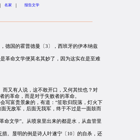
|
|
名家
报告文学
，德国的霍普德曼〔3〕，西班牙的伊本纳兹
是革命文学便莫名其妙了，因为这实在是至难
而又有人说，这不敢开口，又何其怯也？对
暴者的革命，而是对于失败者的革命。
真会写富贵景象的，有道：“笙歌归院落，灯火下
若前面无敌军，后面无我军，终于不过是一面鼓而
革命文学”。从喷泉里出来的都是水，从血管里
措。显明的例是诗人叶遂宁〔10〕的自杀，还