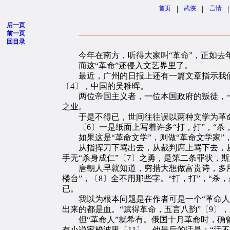
|
|
|
首页
武侠
言情
后一页
前一页
回目录
今年在南方，听得大家叫“革命”，正如去年
而这“革命”还侵入文艺界里了。
最近，广州的日报上还有一篇文章指示我们，
〔4〕，中国的吴稚晖。
两位帝国主义者，一位本国政府的叛徒，一
之业。
于是不得已，世间往往误以两种文学为革命
〔6〕一是纸面上写着许多“打，打”，“杀，
如果这是“革命文学”，则做“革命文学家”
从指挥刀下骂出去，从裁判席上骂下去，从
手无“杀身成仁”〔7〕之勇，是第二条罪状
唐朝人早就知道，穷措大想做富贵诗，多用些“
楼台”，〔8〕全不用那些字。“打，打”，“
已。
我以为根本问题是在作者可是一个“革命人”
出来的都是血。“赋得革命，五言八韵”〔9〕
但“革命人”就希有。俄国十月革命时，确曾
有小说家梭波里〔11〕，他最后的话是：“活不