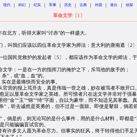
|
|
|
|
|
|
|
|
现代
科幻
纪实
军事
历史
古典
外国
港台
侦探
革命文学〔1〕
在北方，听得大家叫“讨赤”的一样盛大。
叫我们应该以四位革命文学家为师法：意大利的唐南遮〔2〕
位国民党救护的发起者〔5〕，都应该作为革命文学的师法，于
文学：一是在一方的指挥刀的掩护之下，斥骂他的敌手的；
杀”，或“血，血”的。
，实在是最痛快而安全的事。
官营的报上骂开去，真是伟哉一世之雄，妙在被骂者不敢开口。
，斯愈足以显革命文学家之英雄。所可惜者只在这文学并非对于强
金”“玉”“锦”“绮”字面，自以为豪华，而不知适见其寒蠢。
杀，杀”，听去诚然是英勇的，但不过是一面鼓。即使是鼙鼓，倘
，倘是的，则无论写的是什么事件，用的是什么材料，即都是“
，是只能骗骗盲试官的。
有许多文人愿为革命尽力。但事实的狂风，终于转得他们手足无
下去了！”