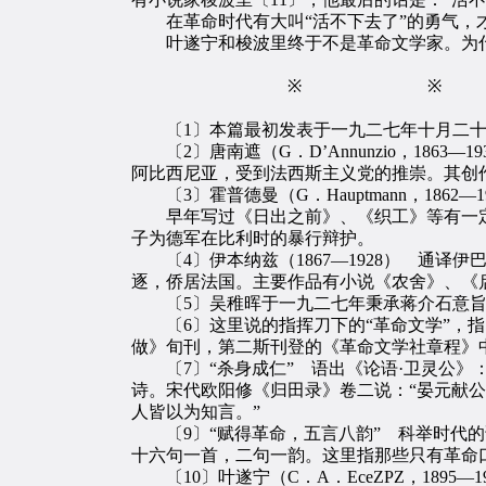
在革命时代有大叫“活不下去了”的勇气，
叶遂宁和梭波里终于不是革命文学家。为什
※ ※
〔1〕本篇最初发表于一九二七年十月二十
〔2〕唐南遮（G．D’Annunzio，18
阿比西尼亚，受到法西斯主义党的推崇。其创
〔3〕霍普德曼（G．Hauptmann，1862—
早年写过《日出之前》、《织工》等有一定
子为德军在比利时的暴行辩护。
〔4〕伊本纳兹（1867—1928） 通译
逐，侨居法国。主要作品有小说《农舍》、《
〔5〕吴稚晖于一九二七年秉承蒋介石意旨，
〔6〕这里说的指挥刀下的“革命文学”，指
做》旬刊，第二斯刊登的《革命文学社章程》
〔7〕“杀身成仁” 语出《论语·卫灵公》：
诗。宋代欧阳修《归田录》卷二说：“晏元献公
人皆以为知言。”
〔9〕“赋得革命，五言八韵” 科举时代的
十六句一首，二句一韵。这里指那些只有革命
〔10〕叶遂宁（C．A．EceZPZ，189