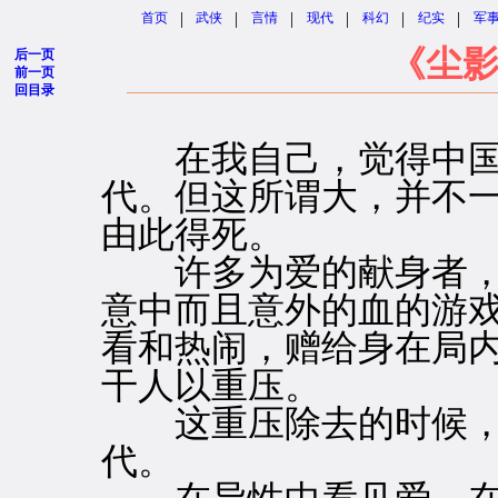
|
|
|
|
|
|
首页
武侠
言情
现代
科幻
纪实
军
《尘影
后一页
前一页
回目录
在我自己，觉得中国
代。但这所谓大，并不
由此得死。
许多为爱的献身者，
意中而且意外的血的游
看和热闹，赠给身在局
干人以重压。
这重压除去的时候，
代。