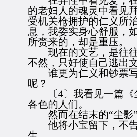
在异性中看见爱，在
的老妇人的魂灵中看见拜
受机关枪拥护的仁义所
息，我委实身心舒服，如
所赍来的，却是重压。
现在的文艺，是往往
不然，只好使自己逃出
谁更为仁义和钞票写照
呢？
〔4〕我看见一篇《尘
各色的人们。
然而在结末的“尘影”
他将小宝留下，不告
生。