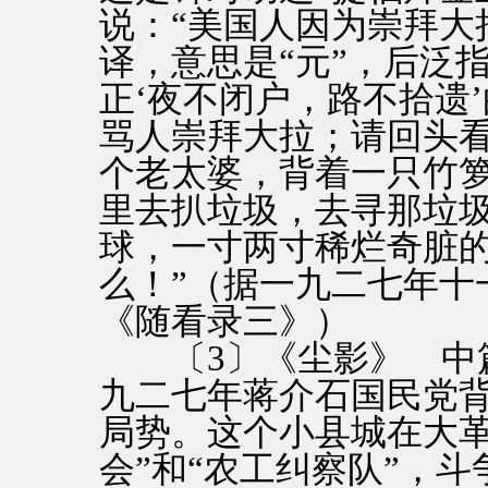
说：“美国人因为崇拜大拉（
译，意思是“元”，后泛
正‘夜不闭户，路不拾遗
骂人崇拜大拉；请回头
个老太婆，背着一只竹
里去扒垃圾，去寻那垃
球，一寸两寸稀烂奇脏
么！”（据一九二七年十
《随看录三》）
〔3〕《尘影》 中篇
九二七年蒋介石国民党
局势。这个小县城在大革
会”和“农工纠察队”，