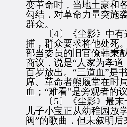
变革命时，当地土豪和
勾结，对革命力量突施
群众。
〔4〕《尘影》中有这
捕，群众要求将他处死
部当委员的旧官僚韩秉
商议，说是“人家为孝道
百岁放出。“三道血”是
席、革命者熊履堂在时
血；“难看”是旁观者的
〔5〕《尘影》最末一
儿子小宝正从幼稚园放学
阀”的歌曲，但未叙明后