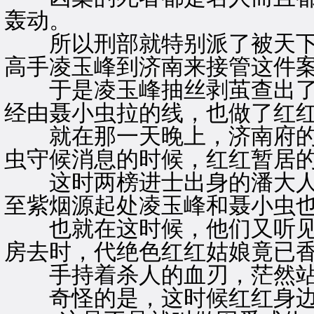
轰动。
所以刑部就特别派了被天下江
高手凌玉峰到济南来接管这件
于是凌玉峰抽丝剥茧查出了
经由聂小虫拉的线，也做了红
就在那一天晚上，济南府的
虫守候消息的时候，红红暂居
这时两榜进士出身的潘大人
至紫烟源起处凌玉峰和聂小虫
也就在这时候，他们又听见
房去时，代绝色红红姑娘竟已
手持着杀人的血刃，茫然站
奇怪的是，这时候红红身边