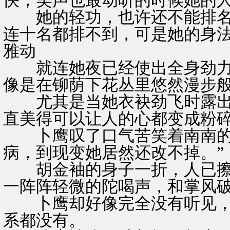
快，笑声也最动听的时候她的
她的轻功，也许还不能排名
连十名都排不到，可是她的身
雅动
就连她夜已经使出全身劲力
像是在铆荫下花丛里悠然漫步
尤其是当她衣袂劲飞时露出
直美得可以让人的心都变成粉
卜鹰叹了口气苦笑着南南的说
病，到现变她居然还改不掉。”
胡金袖的身子一折，人已擦
一阵阵轻微的陀喝声，和掌风
卜鹰却好像完全没有听见，
系都没有。