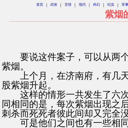
|
|
|
|
|
|
首页
武侠
言情
现代
科幻
纪实
军
紫烟
要说这件案子，可以从两个
紫烟。
上个月，在济南府，有几天
股紫烟升起。
这样的情形一共发生了六次
同相同的是，每次紫烟出现之
刺杀而死死者彼此间却又完全
可是他们之间也有一些相同