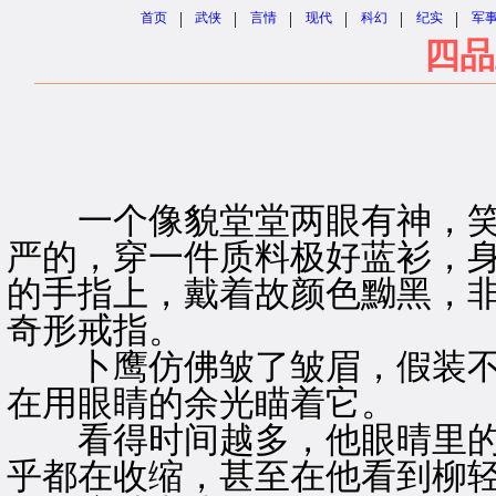
|
|
|
|
|
|
首页
武侠
言情
现代
科幻
纪实
军
四品
一个像貌堂堂两眼有神，笑
严的，穿一件质料极好蓝衫，
的手指上，戴着故颜色黝黑，
奇形戒指。
卜鹰仿佛皱了皱眉，假装不
在用眼睛的余光瞄着它。
看得时间越多，他眼晴里的
乎都在收缩，甚至在他看到柳