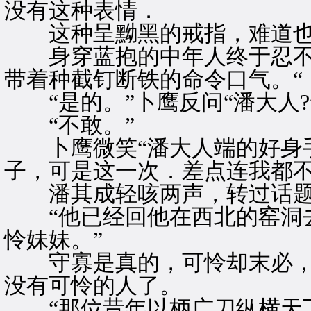
没有这种表情．
这种呈黝黑的戒指，难道也
身穿蓝抱的中年人终于忍不
带着种截钉断铁的命令口气。“
“是的。”卜鹰反问“潘大人?
“不敢。”
卜鹰微笑“潘大人端的好身手
子，可是这一次．差点连我都不
潘其成轻咳两声，转过话题“
“他已经回他在西北的窑洞去
怜妹妹。”
守寡是真的，可怜却末必，
没有可怜的人了。
“那位昔年以柄广刀纵横天下