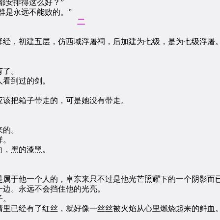
都安排得这么好？”
群是永远不能败的。”
二
经，初建五层，仿西域浮屠祠，后加建为七级，是为七级浮屠
。
有了。
看到过的剑。
该把箱子带走的，可是她没有带走。
来的。
群。
，黑的漆黑。
。
属于他一个人的，卓东来只不过是他光芒照耀下的一个阴影而
边。永远不会挡住他的光亮。
子。
里已经有了红丝，就好像一丝丝被火焰从心里燃烧起来的鲜血