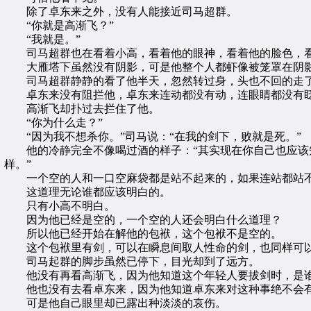
除了卓东来之外，没有人能接近司马超群。
“你就是高渐飞？”
“我就是。”
司马超群也在看着小高，看着他的眼神，看着他的脸色，看
大雁塔下虽然没有阴影，可是他整个人都虾像被笼罩在阴
司马超群静静的看了他半天，忽然转过身，头也不回的走
卓东来没有阻拦他，卓东来连动都没有动，连眼睛都没有
高渐飞却扑过去拦住了他。
“你为什么走？”
“因为我不想杀你。”司马说：“在我的剑下，败就是死。”
他的冷静完全不像喝过酒的样子：“其实现在你自己也应该知
样。”
一个空的人和一口空麻袋都是站不起来的，如果连站都站不
这道理无论谁都应该明白的。
只有小高不明白。
因为他已经是空的，一个空的人还会明白什么道理？
所以他已经开始在解他的包袱，这个包袱不是空的。
这个包袱里有剑，可以在瞬息间取人性命的剑，也同样可以
司马起群的脚步虽然已停下，目光却到了远方。
他没有再看高渐飞，因为他知道这个年轻人要拔剑时，是谁
他也没有去看卓东来，因为他知道卓东来对这种事绝不会
可是他自己眼里却已露出种淡淡的哀伤。