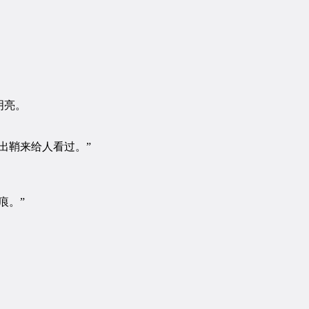
明亮。
出鞘来给人看过。”
痕。”