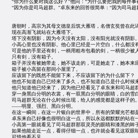
“你为什么要对我这么好？”他问：“为什么要把我的每件事
“因为你是司马超群。”卓东来的回答很简单：“因为司马超
唐朝时，高宗为其母文德皇后筑大雁塔，名僧玄奘曾在此译
现在高渐飞就站在大雁塔下。
塔下没有阴影，因为今天没有太阳，没有阳光就没有阴影
小高心里也没有阴影。他心里已经是一片空白，什么都没
可是他的手里还有剑，一柄用粗布包着的剑，一柄很少被人
只有剑，没有箱子。
箱子并没有被她带走，她不该走的，可是她走了，她本来应
箱子被小高留在那间小屋里了。
应该留下的既然不能留下来，不应该留下的为什么留下？
他也不知道自己已经来了多久，也不知道自己是什么时候
他只知道他已经来了，因为他已经看见了卓东来和司马超
穿一身黑白分明的衣裳，有一双黑白分明的眼睛，白的雪白
司马超群无论在什么时候出现，给人的感觉都是这样子的
——明显、强烈、黑白分明。
在这一瞬间，在这一片银白的世界中，所有的荣耀光芒都是
卓东来自己好像也很明白这一点，所以永远都默默的站在一
小高第一眼就看见了司马超群那双灵亮的眼睛和漆黑的眸
如果他能走近一点，看得仔细一点，也许就会看见这双眼睛
可惜他看不见。