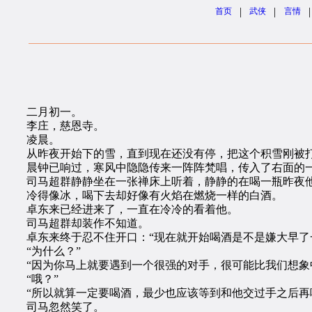
|
|
|
首页
武侠
言情
二月初一。
李庄，慈恩寺。
凌晨。
从昨夜开始下的雪，直到现在还没有停，把这个积雪刚被打
晨钟已响过，寒风中隐隐传来一阵阵梵唱，传入了右面的
司马超群静静坐在一张禅床上听着，静静的在喝一瓶昨夜他
冷得像冰，喝下去却好像有火焰在燃烧一样的白酒。
卓东来已经进来了，一直在冷冷的看着他。
司马超群却装作不知道。
卓东来终于忍不住开口：“现在就开始喝酒是不是嫌大早了一
“为什么？”
“因为你马上就要遇到一个很强的对手，很可能比我们想象
“哦？”
“所以就算一定要喝酒，最少也应该等到和他交过手之后再
司马忽然笑了。