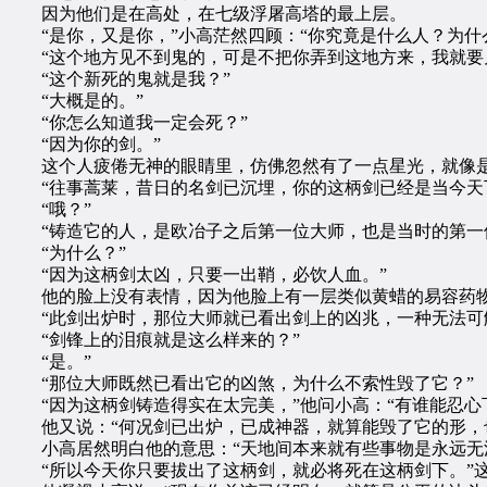
因为他们是在高处，在七级浮屠高塔的最上层。
“是你，又是你，”小高茫然四顾：“你究竟是什么人？为什
“这个地方见不到鬼的，可是不把你弄到这地方来，我就要见
“这个新死的鬼就是我？”
“大概是的。”
“你怎么知道我一定会死？”
“因为你的剑。”
这个人疲倦无神的眼睛里，仿佛忽然有了一点星光，就像是
“往事蒿莱，昔日的名剑已沉埋，你的这柄剑已经是当今天下
“哦？”
“铸造它的人，是欧冶子之后第一位大师，也是当时的第一位
“为什么？”
“因为这柄剑太凶，只要一出鞘，必饮人血。”
他的脸上没有表情，因为他脸上有一层类似黄蜡的易容药物
“此剑出炉时，那位大师就已看出剑上的凶兆，一种无法可解
“剑锋上的泪痕就是这么样来的？”
“是。”
“那位大师既然已看出它的凶煞，为什么不索性毁了它？”
“因为这柄剑铸造得实在太完美，”他问小高：“有谁能忍心
他又说：“何况剑已出炉，已成神器，就算能毁了它的形，也
小高居然明白他的意思：“天地间本来就有些事物是永远无
“所以今天你只要拔出了这柄剑，就必将死在这柄剑下。”这