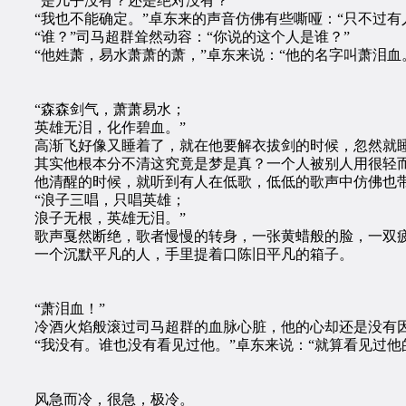
“是几乎没有？还是绝对没有？”
“我也不能确定。”卓东来的声音仿佛有些嘶哑：“只不过有
“谁？”司马超群耸然动容：“你说的这个人是谁？”
“他姓萧，易水萧萧的萧，”卓东来说：“他的名字叫萧泪血
“森森剑气，萧萧易水；
英雄无泪，化作碧血。”
高渐飞好像又睡着了，就在他要解衣拔剑的时候，忽然就睡
其实他根本分不清这究竟是梦是真？一个人被别人用很轻而
他清醒的时候，就听到有人在低歌，低低的歌声中仿佛也带
“浪子三唱，只唱英雄；
浪子无根，英雄无泪。”
歌声戛然断绝，歌者慢慢的转身，一张黄蜡般的脸，一双疲
一个沉默平凡的人，手里提着口陈旧平凡的箱子。
“萧泪血！”
冷酒火焰般滚过司马超群的血脉心脏，他的心却还是没有因此
“我没有。谁也没有看见过他。”卓东来说：“就算看见过他
风急而冷，很急，极冷。