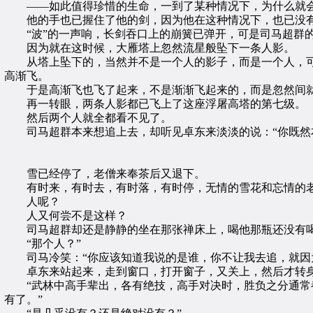
——如此值得珍惜的生命，一到了某种情况下，为什么就会
他的手也已握住了他的剑，因为他在这种情况下，也已没有
“波”的一声响，长剑吞口上的崩簧已弹开，可是司马超群
因为就在这时候，大雁塔上忽然流星般坠下一条人影。
从塔上坠下的，当然并不是一个人的影子，而是一个人，可
高渐飞。
于是高渐飞也飞了起来，不是渐渐飞起来的，而是忽然间就
再一转眼，两条人影都已飞上了这座浮屠高塔的第七级。
然后两个人就全都看不见了。
司马超群本来想追上去，却听见卓东来淡淡的说：“你既然本
雪已经停了，老僧来奉茶后又退下。
有时来，有时去，有时落，有时停，无情的雪花和忘情的
人呢？
人又何尝不是这样？
司马超群却还是静静的坐在那张禅床上，喝他那瓶还没有喝完
“那个人？”
司马冷笑：“你应该知道我说的是谁，你不让我去追，就因
卓东来站起来，走到窗口，打开窗子，又关上，然后才转
“武林中高手辈出，各有绝技，高手对决时，胜负之分通常都
有了。”