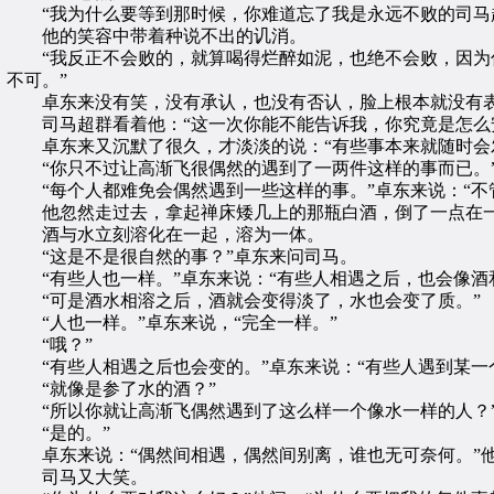
“我为什么要等到那时候，你难道忘了我是永远不败的司马
他的笑容中带着种说不出的讥消。
“我反正不会败的，就算喝得烂醉如泥，也绝不会败，因为你
不可。”
卓东来没有笑，没有承认，也没有否认，脸上根本就没有
司马超群看着他：“这一次你能不能告诉我，你究竟是怎么
卓东来又沉默了很久，才淡淡的说：“有些事本来就随时会发
“你只不过让高渐飞很偶然的遇到了一两件这样的事而已。
“每个人都难免会偶然遇到一些这样的事。”卓东来说：“不
他忽然走过去，拿起禅床矮几上的那瓶白酒，倒了一点在
酒与水立刻溶化在一起，溶为一体。
“这是不是很自然的事？”卓东来问司马。
“有些人也一样。”卓东来说：“有些人相遇之后，也会像酒
“可是酒水相溶之后，酒就会变得淡了，水也会变了质。”
“人也一样。”卓东来说，“完全一样。”
“哦？”
“有些人相遇之后也会变的。”卓东来说：“有些人遇到某一
“就像是参了水的酒？”
“所以你就让高渐飞偶然遇到了这么样一个像水一样的人？
“是的。”
卓东来说：“偶然间相遇，偶然间别离，谁也无可奈何。”他
司马又大笑。