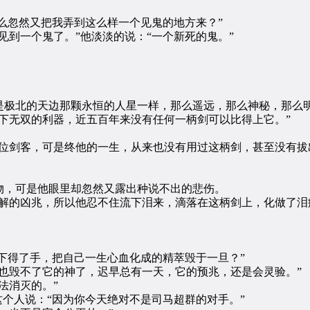
么忽然又把我弄到这么样一个见鬼的地方来？”
到一个鬼了。”他淡淡的说：“一个新死的鬼。”
极北的天边那颗永恒的人星一样，那么遥远，那么神秘，那么
无双的利器，近五百年来没有任何一柄剑可以比得上它。”
剑客，可是终他的一生，从来也没有用过这柄剑，甚至没有拔
，可是他眼里却忽然又露出种说不出的悲伤。
的凶兆，所以他忍不住流下泪来，滴落在这柄剑上，化做了泪
下得了手，把自己一生心血化成的精萃毁于一旦？”
毁不了它的神了，迟早总有一天，它的预兆，还是会灵验。”
法消灭的。”
个人说：“因为你今天绝对不是司马超群的对手。”