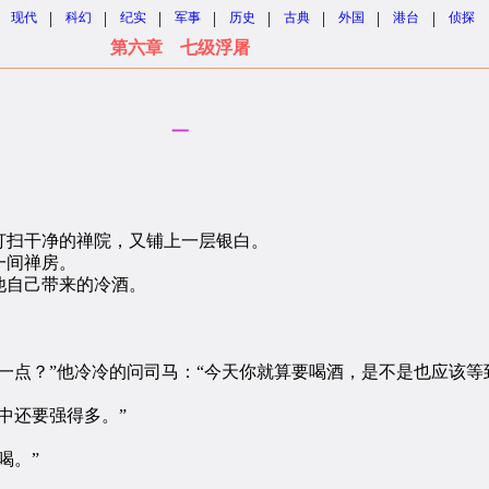
|
|
|
|
|
|
|
|
现代
科幻
纪实
军事
历史
古典
外国
港台
侦探
第六章 七级浮屠
一
扫干净的禅院，又铺上一层银白。
一间禅房。
自己带来的冷酒。
点？”他冷冷的问司马：“今天你就算要喝酒，是不是也应该等
中还要强得多。”
喝。”