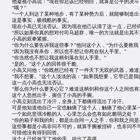
他凝视小高说：“现在你总该已经明白，就算是公平的决斗
“哦？”
“一个人到达了某种地步，有了某种势力后，就能够制造出一
这是事实，极残酷的事实。
现在小高已无法否认。因为现在他己认清了这一点，已经得
“所以如果你真的想对付司马超群，唯一的方法就是出其不意
小高的双拳紧握。
“你为什么要告诉我这些事？”他问这个人，“为什么要救我
“因为我没有杀你，所以也不想让你死在别人手里。”
“你当然也不想让我这柄剑落在别人手里。”
“是的。”这个人的回答很干脆。
小高又问他：“你既然已经有了一件天下无双的武器，难道
“我不想要。”这个人淡淡的说：“如果我想要，它早已是我
这一点小高也无法否认。
“那么你为什么要关心它？难道这柄剑和你这个人之间也有
这个人忽然出手，握住了小高的手腕。
小高立刻流出了冷汗，全身上下都痛得流出了冷汗。
可是他知道他自己一定也触痛了这个人，触痛了他心里某一
一个如此坚强冷酷的人，心里怎么会也有如此脆弱之处？
“你的箱子和我的剑，都是出自同一人之手，你和我之间是不
这些事都是小高非问不可的，就算手腕被捏碎，也非问不
可惜他没有得到回答。
这个人已经放下了他的手，掠出了高塔。