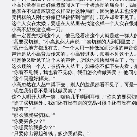
小高只觉得自己好像忽然闯入了一个极热闹的庙会里，四面
他实在不知道应该怎么样应付这种局面，因为他从未也没有
卖切糕的人刚才好像已经被挤到他面前，现在却看不见了
这个人实在太矮，要想在人丛里去找这么样一个人实在很难
小高不想挨这么样一刀。
他一定要先找到这个人，他已经看出这个人就是这一群人
“我要买切糕。”小高忽然大声说：“卖切糕的人到哪里去了
“我什么地方都没有去。”一个人用一种低沉而沙哑的声音说
声音是从小高背后传来的，小高转过头，却看不见这个人
可是他又听见了这个人的声音，所以他很快就明白了，他一
这么矮的一个人，被挤在人丛里，如果你不低下头去看，是
“你看不见我，我也看不见你，我们怎么样做买卖？”他问
“这个问题好解决。”
小高忽然在人丛中蹲下去，别人的脸虽然看不见了，可是一
“现在我们是不是可以做买卖了？”
这个人咧开大嘴一笑，嘴角几乎咧到耳根，“你真的要买切
“除了买切糕外，我们还有没有别的交易可谈？还有没有别
“没有了。”
“那么我就买切糕。”
“你要买多少？”
“你想卖给我多少？”
“只要你出得起价钱，多少我都卖。”