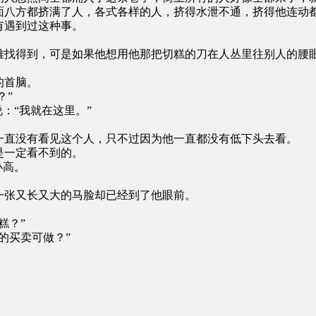
八方都挤满了人，各式各样的人，挤得水泄不通，挤得他连动
遇到过这种事。
。
找得到，可是如果他想用他那把切糕的刀在人丛里往别人的腰眼
的首脑。
？”
：“我就在这里。”
。
直没有看见这个人，只不过因为他一直都没有低下头去看。
一定看不到的。
小高。
张又长又大的马脸却已经到了他眼前。
糕？”
的买卖可做？”