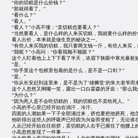
“你的切糕是什么价钱？”
“那就得看了。”
“看什么？”
“看人。”
“看人？”小高不懂：“卖切糕也要看人？”
“当然要看人，是什么样的人来买切糕，我就要什么样的价
看人出价，本来就是做生意的秘诀之一。
“有些人来买我的切糕，我只要两文钱一斤，有些人来买，就
“我呢？”小高问：“你看我顺不顺眼？”
这个人盯着他上上下下看了半天，浓眉下狭眼中寒光暴射如利
“是。”
“你手里这个包袱里包着的是什么，是不是一口剑？”
“是。”
“你从长安赶到这里来，是不是为了‘雄狮堂’的朱大老爷而来
这个人忽然又咧嘴一笑，露出一口白霖森的牙齿：“那么我
“为什么？”
“因为死人是不会吃切糕的，我的切糕也不卖给死人。”
小高的手心里已经开始在淌汗，冷汗。
四面的人潮如果一下子全部涌过来，挤也要把他挤死，他
他听得出这些人的呼吸声已经因为兴奋而变粗了，无论谁在
人丛已经开始在往前挤，卖切糕的人右手已握住了他腰上
小高忽然发现了一件事——