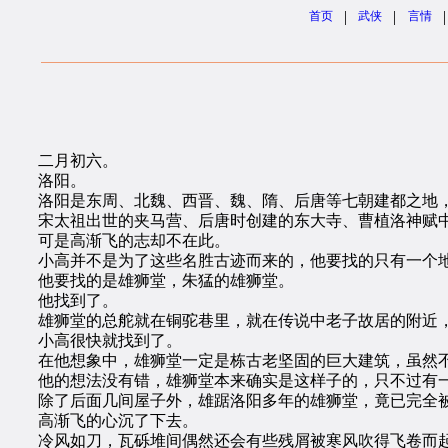
|
|
|
首页
武侠
言情
二月初六。
洛阳。
洛阳是东周、北魏、西晋、魏、隋、后唐等七朝建都之地，
宋太祖出世的夹马营、后唐时创建的东大寺、曹植洛神赋中的
可是高渐飞的志却不在此。
小高并不是为了这些名胜古迹而来的，他要找的只有一个地
他要找的是雄狮堂，朱猛的雄狮堂。
他找到了。
雄狮堂的总舵就在铜驼巷里，就在传说中老子故居的附近，
小高很快就找到了。
在他想象中，雄狮堂一定是栋古老坚固的巨大建筑，虽然不
他的想法没有错，雄狮堂本来确实是这样子的，只不过有一
除了后面几间屋子外，雄踞洛阳多年的雄狮堂，竟已完全被
高渐飞的心沉了下去。
冷风如刀，瓦砾堆间偶然还会有些残屑被寒风吹得飞卷而起