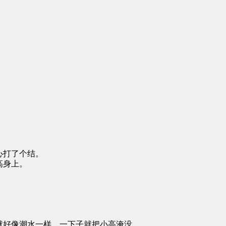
心打了个结。
高身上。
好像潮水一样，一下子就把小高淹没。