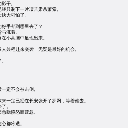
的影子。
经只剩下一片凄苦肃杀萧索。
快大可怕了。
好手都到哪里去了？
鸷与沉着。
在小高脑中显现出来。
人兼程赴来突袭，无疑是最好的机会。
中。
一定不会被击倒。
来一定已经在长安张开了罗网，等着他去。
少了。
急躁愤怒而疏忽。
连心都冷透。