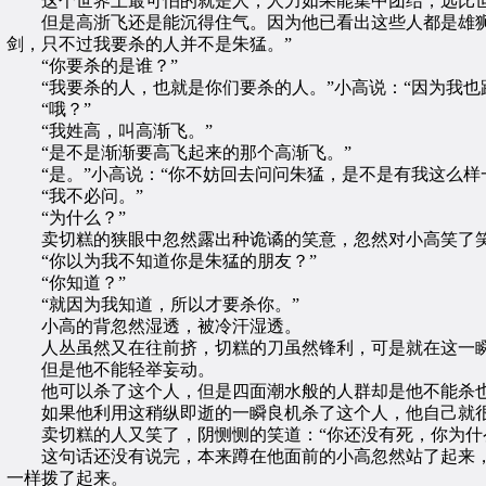
这个世界上最可怕的就是人，人力如果能集中团结，远比世
但是高浙飞还是能沉得住气。因为他已看出这些人都是雄狮堂
剑，只不过我要杀的人并不是朱猛。”
“你要杀的是谁？”
“我要杀的人，也就是你们要杀的人。”小高说：“因为我也
“哦？”
“我姓高，叫高渐飞。”
“是不是渐渐要高飞起来的那个高渐飞。”
“是。”小高说：“你不妨回去问问朱猛，是不是有我这么样
“我不必问。”
“为什么？”
卖切糕的狭眼中忽然露出种诡谲的笑意，忽然对小高笑了
“你以为我不知道你是朱猛的朋友？”
“你知道？”
“就因为我知道，所以才要杀你。”
小高的背忽然湿透，被冷汗湿透。
人丛虽然又在往前挤，切糕的刀虽然锋利，可是就在这一瞬
但是他不能轻举妄动。
他可以杀了这个人，但是四面潮水般的人群却是他不能杀
如果他利用这稍纵即逝的一瞬良机杀了这个人，他自己就很
卖切糕的人又笑了，阴恻恻的笑道：“你还没有死，你为什
这句话还没有说完，本来蹲在他面前的小高忽然站了起来，
一样拨了起来。