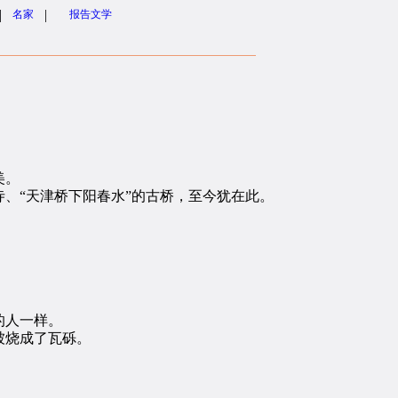
|
|
名家
报告文学
美。
、“天津桥下阳春水”的古桥，至今犹在此。
的人一样。
被烧成了瓦砾。