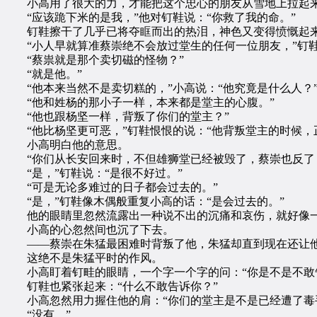
小高用了很大的力，才能把这个忠心的朋友从雪地上拉起
“应该跪下米的是我，”他对钉鞋说：“你救了我的命。”
钉鞋擦干了几乎已将夺眶而出的热泪，神色又变得愤慨起
“小人早就算准蔡崇绝不会放过堂生的任何一位朋友，”钉鞋
“蔡祟就是那个卖切磁的怪物？”
“就是他。”
“他本来当然不是卖切糕的，”小高说：“他究竟是什么人？
“他和姓杨的那小子一样，本来都是堂主的心腹。”
“他也跟杨坚一样，背叛了你们的堂主？”
“他比杨坚更可恶，”钉鞋恨恨的说：“他背叛堂主的时候，
小高明白他的意思。
“你们从长安回来时，不但雄狮堂已经被毁了，蔡崇也反了，
“是，”钉鞋说：“是很不好过。”
“可是无论多难过的日子都会过去的。”
“是，”钉鞋像木偶般重复小高的话：“是会过去的。”
他的眼睛里忽然流露出一种说不出的沉痛和哀伤，就好像一
小高的心忽然间也沉了下去。
——蔡崇在朱猛最困难时背叛了他，朱猛却直到现在还让他
这绝不是朱猛平时的作风。
小高盯着钉畦的眼睛，一个字一个字的问：“你是不是不敢
钉鞋也紧张起来：“什么不敢告诉你？”
小高忽然用力握住他的肩：“你们的堂主是不是已经遭了毒
“没有。”