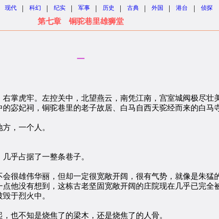
|
|
|
|
|
|
|
|
现代
科幻
纪实
军事
历史
古典
外国
港台
侦探
第七章 铜驼巷里雄狮堂
一
右掌虎牢。左控关中，北望燕云，南凭江南，宫室城阀极尽壮
宓妃祠，铜驼巷里的老子故居、白马自西天驼经而来的白马寺
方，一个人。
几乎占据了一整条巷子。
会很雄伟华丽，但却一定很宽敞开阔，很有气势，就像是朱猛
点他没有想到，这栋古老坚固宽敞开阔的庄院现在几乎已完全
毁于烈火中。
，也不知是烧焦了的梁木，还是烧焦了的人骨。