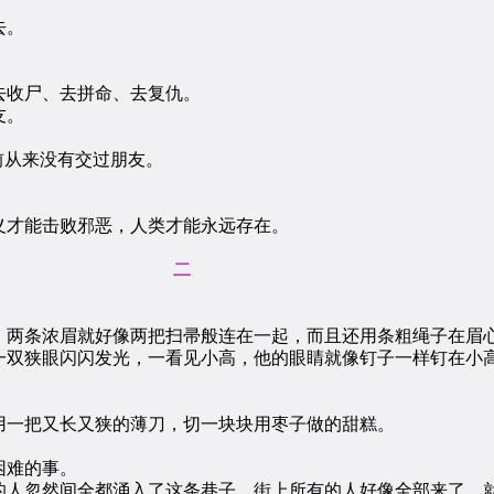
去。
收尸、去拼命、去复仇。
友。
前从来没有交过朋友。
才能击败邪恶，人类才能永远存在。
二
两条浓眉就好像两把扫帚般连在一起，而且还用条粗绳子在眉
双狭眼闪闪发光，一看见小高，他的眼睛就像钉子一样钉在小
一把又长又狭的薄刀，切一块块用枣子做的甜糕。
困难的事。
人忽然间全都涌入了这条巷子，街上所有的人好像全部来了，就