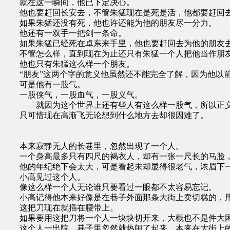
就在这一瞬间，他已下定决心。
他也要赶回长安去，不管朱猛现在是死是活，他都要赶回
如果朱猛还没有死，他也许还能为他的朋友尽一分力。
他还有一双手一把剑一条命。
如果朱猛已经死在卓东来手里，他也要赶回去为他的朋友去
不管怎么样，直到现在为止还只有朱猛一个人把他当作朋
他也只有朱猛这么样一个朋友。
“朋友”这两个字的意义他虽然还不能完全了解，因为他以
可是他有一股气。
一股侠气，一股血气，一股义气。
——就因为这个世界上还有些人有这么样一股气，所以正义
只可惜现在高渐飞无论想到什么地方去却很因难了。
本来寂静无人的长巷里，忽然出现了一个人。
一个身高最多只有四尺的褐衣人，却有一张一尺长的马脸，
他的年纪绝下会太大，可是看起未却显得很老气，浓眉下一
小高见过这个人。
像这么样一个人无论谁只要看过一眼都不太容易忘记。
小高记得他本来好像是在巷子外面那条大街上卖切糕的，用
这把刀现在就插在腰带上。
如果要用这把刀将一个人一块块切开来，大概也不是件大
这个人一出院，巷子里忽然就热闹了起来。本来在大街上的