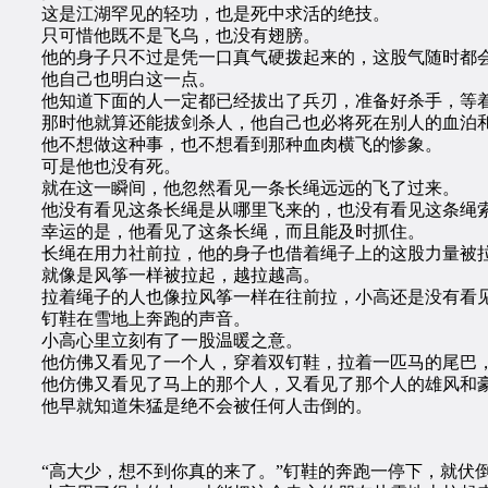
这是江湖罕见的轻功，也是死中求活的绝技。
只可惜他既不是飞乌，也没有翅膀。
他的身子只不过是凭一口真气硬拨起来的，这股气随时都会
他自己也明白这一点。
他知道下面的人一定都已经拔出了兵刃，准备好杀手，等着
那时他就算还能拔剑杀人，他自己也必将死在别人的血泊
他不想做这种事，也不想看到那种血肉横飞的惨象。
可是他也没有死。
就在这一瞬间，他忽然看见一条长绳远远的飞了过来。
他没有看见这条长绳是从哪里飞来的，也没有看见这条绳索
幸运的是，他看见了这条长绳，而且能及时抓住。
长绳在用力社前拉，他的身子也借着绳子上的这股力量被
就像是风筝一样被拉起，越拉越高。
拉着绳子的人也像拉风筝一样在往前拉，小高还是没有看见
钉鞋在雪地上奔跑的声音。
小高心里立刻有了一股温暖之意。
他仿佛又看见了一个人，穿着双钉鞋，拉着一匹马的尾巴，
他仿佛又看见了马上的那个人，又看见了那个人的雄风和
他早就知道朱猛是绝不会被任何人击倒的。
“高大少，想不到你真的来了。”钉鞋的奔跑一停下，就伏倒