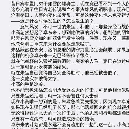
昔日宾客盈门弟于如雪的雄狮堂，现在竟已看不到一个人
这条充满了往日古老传说和当今豪杰雄风的铜驼巷，现在已
沧海桑田，人事的变化虽无常，可是这种变化也未免变得大
——这是什么时候发生的？怎么发生的？
——意气风发，不可一世的朱猛，和他门下那些身经百战的
小高忽然想起了卓东来，想到他做事的方法，想到他的阴
那天在风雪交加的红花集里发生的每一件事，现在又一幕幕
他忽然明白卓东来为什么要放走朱猛了。
朱猛跃然在长安，洛阳总舵的防守力量必定会削弱，如果派
这样的机会卓东来一定已经等待了很久。
就在他举杯向朱猛祝福敬酒时，突袭的人马一定已在道途
这一定就是那次突袭的结果。
就在朱猛自己觉得自己完全得胜时，他已经被击败了。
这一次他实在败得太惨。
小高的手足冰冷。
他不能想象朱猛怎么能承受这么大的打击，可是他相信朱猛
只要朱猛还活着，就一定不会被任何人击倒。
现在小高唯一想到的是，朱猛急着要去报复，因为现在卓东
如果现在朱猛已经到了长安，那么他活着回来的机会就很
无论谁经过这么大的一次打击后，他的思想和行动都难免因
只要有一点疏忽，就可能造成致命的错误。
卓东来的计划都是永远不会有疏忽的，想到这一点，小高