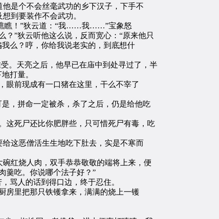
他是个不会丝毫武功的乡下汉子，下手不
及想到要装作不会武功。
瞧！”狄云道：“我……我……”宝象怒
么？”狄云听他这么说，反而宽心：“原来他只
骗我么？哼，你给我说老实的，到底想什
难受。天亮之后，他早已在庙中到处寻过了，半
下地打量。
，眼前现成有一口猪在这里，干么不宰了
可是，拼命一定被杀，杀了之后，仍是给他吃
。这死尸还比你肥胖些，只可惜死尸有毒，吃
给这恶僧活生生地吃下肚去，实是不寒而
碗红烧人肉，双手恭恭敬敬的端将上来，便
肉羹吃。你说哪个法子好？”
苦，骂人的话到得口边，终于忍住。
厨房里把那只铁镬拿来，满满的烧上一镬