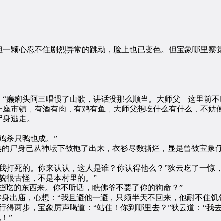
颗心忍不住剧烈异常的跳动，脸上也已变色。但宝象哪里察觉
癞痢头阿三唱惯了山歌，讲话没那么顺当。大师父，这里前不
一座市镇，有酒有肉，有鸡有鱼，大师父想吃什么有什么，不妨便
尸身逃走。
鸡杀只鸭也成。”
的尸身已从神坛下被拖了出来，衣衫尽数撕烂，显是曾被宝象
打死的。你来认认，这人是谁？你认得他么？”狄云吃了一惊
貌很古怪，不是本村里的。”
些吃的东西来。你不听话，瞧佛爷不要了你的狗命？”
身出庙，心想：“我且避他一避，只须半天不回来，他耐不住饥
行得两步，宝象厉声喝道：“站住！你到哪里去？”狄云道：“我去
！”