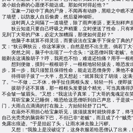
凌小姐合葬的心愿便不能达成。那如何对得起他？”
宝象一刀砍中丁典的尸身，不闻再有动静，黑暗之中瞧不透
了墙壁，以防敌人自后偷袭，然后凝神倾听。
这时两人之间隔了一道墙壁，除了雨声淅沥，更无别样声
狄云知道只要自己呼吸之声稍重，立时便送了性命，只有将气
见到丁大哥的尸体，必定大加糟蹋，那便如何是好？”
他脑子本就算不得灵活，而要设法在宝象手下保全丁典的尸
艾：“狄云啊狄云，你这笨家伙，自然是想不出主意。倘若丁大
突然之间，脑子中出现了一个念头：“这恶僧叫我‘老贼’。
能剃去这满脸胡子？哼，我死也不怕，难道还怕痛？用手一根根
想到便做，摸到一根根胡子，一根根地轻轻拔去，唯恐发出半
步，算一步，我只须暂且保得性命，能走近恶僧身旁，乘他不备
待得胡子拔了一大半，忽又想起：“就算我没了胡须，这满头
了。”一不做，二不休，伸手扯住两根头发，轻轻一抖，便即拔
拔胡子还不算痛，那一根根头发要拔个精光，可当真痛得厉害
不会皱一皱眉头。”又想：“我这法子真笨，丁大哥的鬼魂定在
耳听宝象又已睡倒，唯恐给这恶僧听到自己声息，于是拔一
门，大雨点点滴滴的打在脸上，方始轻轻舒了口气。
在庙外不用担心给宝象听见，拔须拔发时就快得多了，终于
自己光秃秃的脑袋和下巴，不但已非“老贼”，而且成了个“贼
免露出痕迹。”于是抬起了头，让雨水淋去脸上污秽。
又想：“我脸上是没破绽了，这身衣服若给恶僧认了出来，终