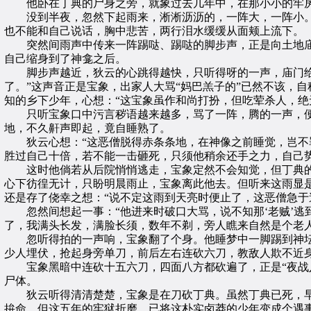
他卧在丁典的尸身之旁，就象过去几年中，在那小小的牢
没到半夜，忽然下起雨来，淅淅沥沥的，一阵大，一阵小。
也不能和自己说话，胸中悲苦，两行泪水缓缓从面颊上流下。
突然间雨声中传来一阵踢哒、踢哒的脚步声，正是向土地庙
自己缩身到了神龛之后。
脚步声越近，狄云的心跳得越快，只听得呀的一声，庙门给人
了。”这声音正是宝象，出家人大骂“妈巴羔子的”已然不该，
知的乡下少年，心想：“这宝象虽作和尚打扮，但吃荤杀人，绝
只听宝象口中污言秽语越来越多，骂了一阵，腾的一声，便
地，不久鼾声即起，竟自睡熟了。
狄云心想：“这恶僧脱得赤条条地，在神像之前睡觉，岂不罪
胜过自己十倍，若不能一击砸死，只须他稍余还手之力，自己
这时他倘若从后院悄悄逃走，宝象定然不会知觉，但丁典的
心下彷徨无计，只盼明晨雨止，宝象离此他去。但听来这雨显
还是存了侥幸之想：“说不定这雨到天亮时便止了，这恶僧急于
忽然间想起一事：“他进来时破口大骂，说不知那‘老贼’逃到
了，我满头长发，满脸长须，数年不剃，旁人瞧来自然是个老人
忽听得拍的一声响，宝象翻了个身。他睡梦中一脚踢到神坛
少人埋伏，抢起身旁单刀，前后左右连砍六刀，教敌人欺不近身
宝象黑暗中连砍十五六刀，四面八方都砍遍了，正是“夜战八
尸体。
狄云听得清清楚楚，宝象是在刀砍丁典。虽然丁典已死，早
拚命，但这五年的牢狱折磨，已将这朴实卤莽的少年变成个遇