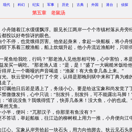
|
|
|
|
|
|
|
|
现代
科幻
纪实
军事
历史
古典
外国
港台
侦探
第五章 老鼠汤
小舟随着江水缓缓飘浮。眼见长江两岸一个个市镇村落从舟旁经
云都投以好奇惊讶的眼色。
个不停，也觉饿得厉害。他坐起身来，拿起一块船板，将小舟慢
柳阴下系着三艘渔船，船上炊烟升起，他小舟流近渔船时，只听
尾鱼给我吃，行吗？”那老渔人见他形相可怖，心中害怕，本是
益发买一碗吃。”那老渔人道：“是，是！”盛了一大碗糙米饭给
岸上一个嘶哑的声音喝道：“渔家！有大鱼拿几条上来。”
光。狄云登时心中打了个突，认得是那晚到狱中来和丁典为难的
逃走了。
叮嘱他日后若是遇上了，务须小心。要是给这宝象和尚发觉了丁
禁微微发抖，心中只说：“别发抖，别发抖，可不能露出马脚！
：“谁说没鱼？我饿得慌了，快弄几条来！没大鱼，小的也成。”
果然无鱼。
半，便叫：“兀那汉子，你那里有鱼没有？”
不答话，举起船板，往江边的柳树根上用力一推，小舟便向江
江心。宝象从岸旁拾起一块石头，用力向他掷去。狄云见石头掷