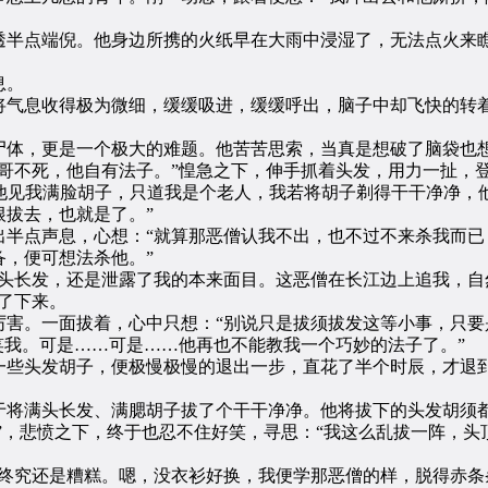
半点端倪。他身边所携的火纸早在大雨中浸湿了，无法点火来瞧
息。
息收得极为微细，缓缓吸进，缓缓呼出，脑子中却飞快的转着
体，更是一个极大的难题。他苦苦思索，当真是想破了脑袋也想
哥不死，他自有法子。”惶急之下，伸手抓着头发，用力一扯，
他见我满脸胡子，只道我是个老人，我若将胡子剃得干干净净，
拔去，也就是了。”
点声息，心想：“就算那恶僧认我不出，也不过不来杀我而已
，便可想法杀他。”
长发，还是泄露了我的本来面目。这恶僧在长江边上追我，自
了下来。
。一面拔着，心中只想：“别说只是拔须拔发这等小事，只要
笑我。可是……可是……他再也不能教我一个巧妙的法子了。”
些头发胡子，便极慢极慢的退出一步，直花了半个时辰，才退到
将满头长发、满腮胡子拔了个干干净净。他将拔下的头发胡须都
秃”，悲愤之下，终于也忍不住好笑，寻思：“我这么乱拔一阵，
究还是糟糕。嗯，没衣衫好换，我便学那恶僧的样，脱得赤条