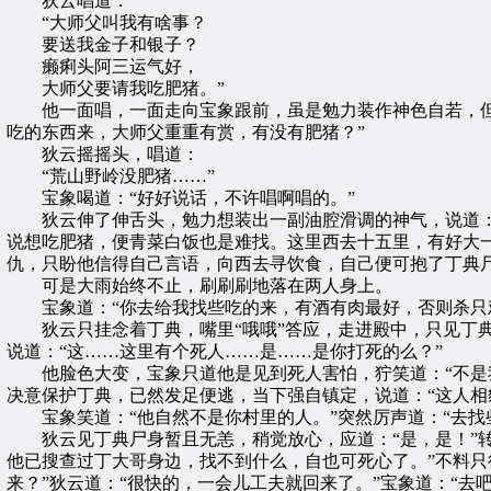
狄云唱道：
“大师父叫我有啥事？
要送我金子和银子？
癞痢头阿三运气好，
大师父要请我吃肥猪。”
他一面唱，一面走向宝象跟前，虽是勉力装作神色自若，但一
吃的东西来，大师父重重有赏，有没有肥猪？”
狄云摇摇头，唱道：
“荒山野岭没肥猪……”
宝象喝道：“好好说话，不许唱啊唱的。”
狄云伸了伸舌头，勉力想装出一副油腔滑调的神气，说道：“
说想吃肥猪，便青菜白饭也是难找。这里西去十五里，有好大
仇，只盼他信得自己言语，向西去寻饮食，自己便可抱了丁典
可是大雨始终不止，刷刷刷地落在两人身上。
宝象道：“你去给我找些吃的来，有酒有肉最好，否则杀只
狄云只挂念着丁典，嘴里“哦哦”答应，走进殿中，只见丁典
说道：“这……这里有个死人……是……是你打死的么？”
他脸色大变，宝象只道他是见到死人害怕，狞笑道：“不是我
决意保护丁典，已然发足便逃，当下强自镇定，说道：“这人相
宝象笑道：“他自然不是你村里的人。”突然厉声道：“去找
狄云见丁典尸身暂且无恙，稍觉放心，应道：“是，是！”转
他已搜查过丁大哥身边，找不到什么，自也可死心了。”不料只
来？”狄云道：“很快的，一会儿工夫就回来了。”宝象道：“去吧