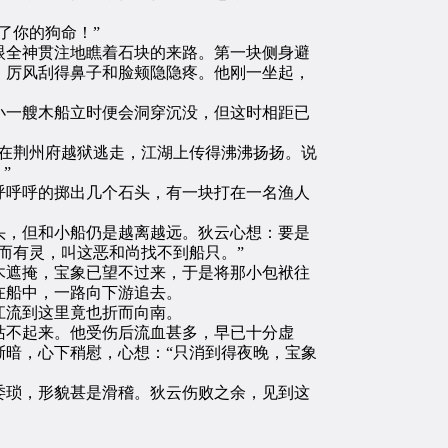
了你的狗命！”
全神贯注地瞧着石块的来路。第一块侧身避
，厉风刮得鼻子和脸颊隐隐疼。他刚一坐起，
一艘木船立时便会洞穿沉没，但这时相距已
在荆州府越狱逃走，江湖上传得沸沸扬扬。说
”
呼呼的掷出几个石头，有一块打在一名渔人
，但和小船仍是越离越远。狄云心想：要是
而有灵，叫这恶和尚找不到船只。”
遮掩，宝象已望不过来，于是将那小包袱往
在船中，一路向下游追去。
江流到这里竟也折而向南。
不起来。他受伤后流血甚多，早已十分虚
暗，心下稍慰，心想：“只消到得夜晚，宝象
琐，形貌甚是滑稽。狄云伤败之余，见到这