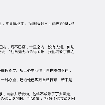
，笑嘻嘻地道：“癞痢头阿三，你去给我找些
巴村，后不巴店，十里之内，没有人烟。你别
去。”他自知无力杀得宝象，报他刀砍丁典之
仔细搜查过。狄云心中悲恨，再也掩饰不住，
，一时心虚，还道他已识破自己行藏，若不是
饿，自会去寻食物。他终不成带了丁大哥走。
给你买吃的啊。”宝象道：“很好！你过多久回