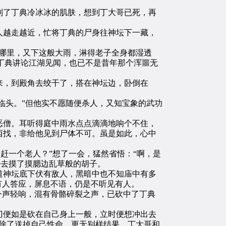
了丁典冷冰冰的肌肤，想到丁大哥已死，再
越走越近，忙将丁典的尸身往神坛下一藏，
哪里，又下这般大雨，淋得老子全身都湿透
听丁典讲论江湖见闻，也已不是昔年那个浑噩无
，到殿角去绞干了，搭在神坛边，卧倒在
临头。”但他实不愿随便杀人，又知宝象的武功
僧。耳听得庭中雨水点点滴滴地响个不住，
西找，非给他见到尸体不可。虽是如此，心中
赶一个老人？”想了一会，猛然省悟：“啊，是
手去摸了摸腮边乱草般的胡子。
神坛底下伏有敌人，黑暗中也不知庙中有多
有人答应，屏息不语，仍是不听见有人。
一声轻响，混有骨骼碎裂之声，已砍中了丁典
便如是砍在自己身上一般，立时便想冲出去
除了送掉自己性命，更无别样结果。丁大哥和