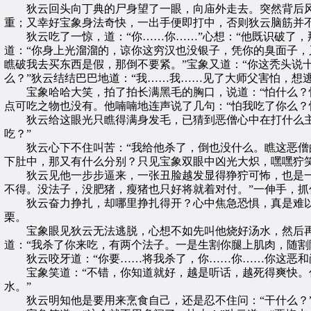
狄云回头向丁典的尸身望了一眼，向庙外走去。突然背后风
重；又幸好宝象身法奇快，一出手便即打中，否则狄云脑筋并
狄云吃了一惊，道：“你……你……”心想：“他既识破了，那
道：“你身上光溜溜的，谅你这穷汉也没银子，凭你的臭面子，
瞧破我去买东西是假，那倒不要紧。”宝象又道：“你这秃头说
么？”狄云结结巴巴地道：“我……我……见了大师父害怕，想逃
宝象哈哈大笑，拍了拍长满黑毛的胸口，说道：“怕什么？怕
点可吃之物也没有。他喃喃地连声说了几句：“怕我吃了你么？
狄云给这眼光只瞧得满身发毛，已猜到恶僧心中在打什么主意
吃？”
狄云心下不住叫苦：“我给他杀了，倒也没什么。瞧这恶僧的
下肚中，那又有什么分别？只见宝象双眼中凶光大炽，嘿嘿狞
狄云见他一步步逼来，一张丑脸越发显得狰狞可怖，也是一步
不得。没法子，没肥猪，瘦猪也只好将就着对付。”一伸手，抓
狄云奋力挣扎，却哪里挣扎得开？心中焦急恐惧，真是难以
栗。
宝象眼见狄云无法逃脱，心想不如先叫他烧好汤水，然后再
道：“我杀了你来吃，有两个法子。一是生割你腿上肌肉，随割
狄云咬牙道：“你要……将我杀了，你……你……你这恶和尚
宝象笑道：“不错，你知道就好，越是听话，越死得爽快。你
水。”
狄云明知他是要用来烹食自己，还是忍不住问：“干什么？