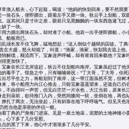
渔人船夫，心下起疑，喝道：“他妈的快划回来，要不然我要
一块石头，便即掷出，跟着左手又掷一块。狄云手上划船，双眼
底。这其间只是寸许之差，眼前只见黑黝黝的一块东西急速飞过
上缺了一块。
用力掷出两块石头，却对准了小船。他若一出手便即掷船，小小
舷、船板而已。
须长发不住飞舞，猛地想起：“这人倒似个越狱的囚徒。丁典
贪念大盛，怒火却熄了，叫道：“渔家，渔家，快划我去追上他。
悄解缆，顺流而下。宝象连声呼喊，却有谁肯回来载他？宝象呼
划得更加快了。
宝象在长江北岸追赶，狄云不住划船向南岸。宝象虽赶过了他头
的毒手了。惶急之中，只有喃喃祷祝：“丁大哥，丁大哥，你死
出尽平生之力，将船划到了南岸，这一带江面虽然不宽，但树木
身来，将小船用力向江心推去，只盼宝象遥遥望来，还道自己仍
，不由得叫一声苦，但见白茫茫一片水色，大江当前，原来长
走到庙前，欲待推门入内，突然间膝间一软，坐倒在地，再也站
。挣扎了两次，无法坐起，只有斜靠在地下呼呼喘气。但见天色渐
仍然当他是亲密的伴侣一般。
着丁典的尸身推门进庙。见是一座土地庙，泥塑的土地神矮小委
头，心下多了几分安慰。
点的黑了下来，他心中才渐渐多了几分平安。