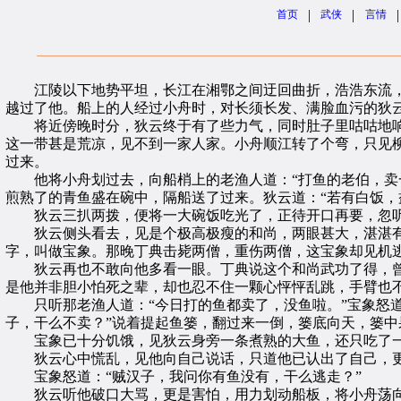
|
|
|
首页
武侠
言情
江陵以下地势平坦，长江在湘鄂之间迂回曲折，浩浩东流，
越过了他。船上的人经过小舟时，对长须长发、满脸血污的狄
将近傍晚时分，狄云终于有了些力气，同时肚子里咕咕地响
这一带甚是荒凉，见不到一家人家。小舟顺江转了个弯，只见
过来。
他将小舟划过去，向船梢上的老渔人道：“打鱼的老伯，卖一
煎熟了的青鱼盛在碗中，隔船送了过来。狄云道：“若有白饭，
狄云三扒两拨，便将一大碗饭吃光了，正待开口再要，忽听得
狄云侧头看去，见是个极高极瘦的和尚，两眼甚大，湛湛有
字，叫做宝象。那晚丁典击毙两僧，重伤两僧，这宝象却见机
狄云再也不敢向他多看一眼。丁典说这个和尚武功了得，曾
是他并非胆小怕死之辈，却也忍不住一颗心怦怦乱跳，手臂也不
只听那老渔人道：“今日打的鱼都卖了，没鱼啦。”宝象怒道
子，干么不卖？”说着提起鱼篓，翻过来一倒，篓底向天，篓中
宝象已十分饥饿，见狄云身旁一条煮熟的大鱼，还只吃了一小
狄云心中慌乱，见他向自己说话，只道他已认出了自己，更
宝象怒道：“贼汉子，我问你有鱼没有，干么逃走？”
狄云听他破口大骂，更是害怕，用力划动船板，将小舟荡向