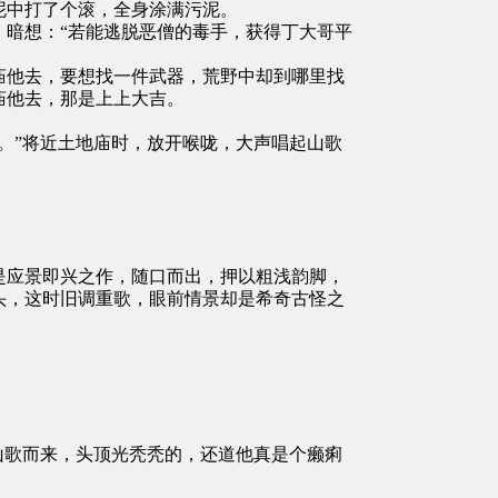
泥中打了个滚，全身涂满污泥。
暗想：“若能逃脱恶僧的毒手，获得丁大哥平
他去，要想找一件武器，荒野中却到哪里找
庙他去，那是上上大吉。
。”将近土地庙时，放开喉咙，大声唱起山歌
应景即兴之作，随口而出，押以粗浅韵脚，
头，这时旧调重歌，眼前情景却是希奇古怪之
山歌而来，头顶光秃秃的，还道他真是个癞痢