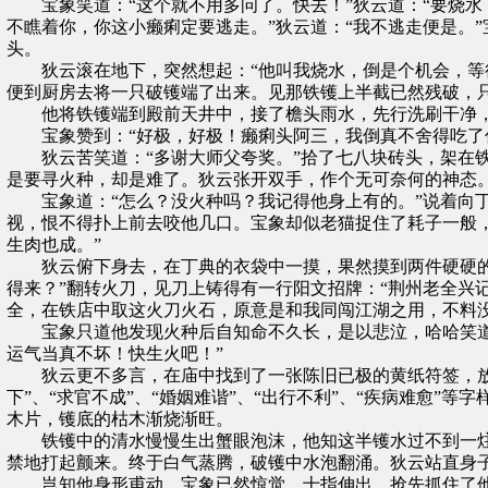
宝象笑道：“这个就不用多问了。快去！”狄云道：“要烧水
不瞧着你，你这小癞痢定要逃走。”狄云道：“我不逃走便是。
头。
狄云滚在地下，突然想起：“他叫我烧水，倒是个机会，等得
便到厨房去将一只破镬端了出来。见那铁镬上半截已然残破，
他将铁镬端到殿前天井中，接了檐头雨水，先行洗刷干净，
宝象赞到：“好极，好极！癞痢头阿三，我倒真不舍得吃了你
狄云苦笑道：“多谢大师父夸奖。”拾了七八块砖头，架在铁
是要寻火种，却是难了。狄云张开双手，作个无可奈何的神态
宝象道：“怎么？没火种吗？我记得他身上有的。”说着向丁
视，恨不得扑上前去咬他几口。宝象却似老猫捉住了耗子一般
生肉也成。”
狄云俯下身去，在丁典的衣袋中一摸，果然摸到两件硬硬的小
得来？”翻转火刀，见刀上铸得有一行阳文招牌：“荆州老全兴
全，在铁店中取这火刀火石，原意是和我同闯江湖之用，不料
宝象只道他发现火种后自知命不久长，是以悲泣，哈哈笑道：
运气当真不坏！快生火吧！”
狄云更不多言，在庙中找到了一张陈旧已极的黄纸符签，放在
下”、“求官不成”、“婚姻难谐”、“出行不利”、“疾病难愈
木片，镬底的枯木渐烧渐旺。
铁镬中的清水慢慢生出蟹眼泡沫，他知这半镬水过不到一炷
禁地打起颤来。终于白气蒸腾，破镬中水泡翻涌。狄云站直身
岂知他身形甫动，宝象已然惊觉，十指伸出，抢先抓住了他的