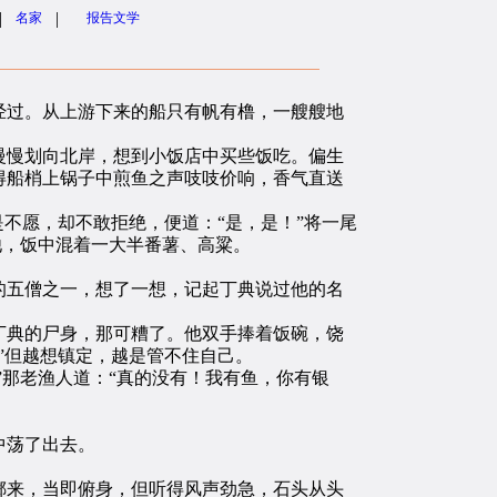
|
|
名家
报告文学
过。从上游下来的船只有帆有橹，一艘艘地
慢划向北岸，想到小饭店中买些饭吃。偏生
得船梢上锅子中煎鱼之声吱吱价响，香气直送
不愿，却不敢拒绝，便道：“是，是！”将一尾
他，饭中混着一大半番薯、高粱。
五僧之一，想了一想，记起丁典说过他的名
典的尸身，那可糟了。他双手捧着饭碗，饶
”但越想镇定，越是管不住自己。
那老渔人道：“真的没有！我有鱼，你有银
中荡了出去。
来，当即俯身，但听得风声劲急，石头从头