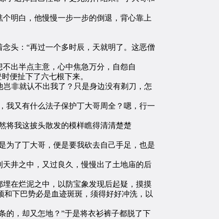
个明白，他慢慢一步一步的倒退，背心靠上
念头：“再过一个多时辰，天就明了。这恶僧
不出半点主意，心中焦急万分，自怨自
登时便扯下了六七根下来。
他岂非就认不出我了？只是身边没有剃刀，怎
，我又有什么法子保护丁大哥周全？嗯，行一
然将我这披头散发的模样瞧得清清楚楚
是为了丁大哥，便是要我砍去自己手足，也是
天井之中，又过良久，慢慢出了土地庙的后
埋在烂泥之中，以防宝象发现后起疑，摸摸
头顶和下巴势必是血迹斑斑，须得好好冲洗，以
条的，却又怎地？”于是将衣衫裤子都脱了下