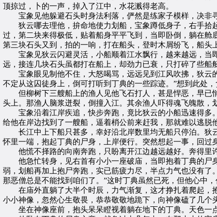
顶掠过，卜的一声，掉入了江中，水花溅得老高。
宝象见他躲避石头时身法利落，俨然是练家子模样，决非寻常
狄云哪去理他，拚命地使力划船，宝象蹲低身子，右手拾起
过，第二块来得极低，贴着船身平平飞到，当即卧倒，躺在舱
第三块石头又到，拍的一响，打在船头，登时木屑纷飞，船头
宝象见狄云闪避灵活，小船顺着江水飘行，越来越远，当即
远，接连几块石头虽都打在船上，却劲力已衰，只打碎了些船
宝象眼见制他不住，大怒喝骂，远远见到江风吹拂，狄云的乱
不定从这囚徒身上，倒可打听到丁典的一些踪迹。”想到此处，
但柳树下三艘船上的渔人见他飞石打人，甚是悍恶，早已悄
头上。那渔人脑浆迸裂，倒撞入江。其余渔人吓得魂飞魄散，
宝象沿着江岸疾追，快步奔跑，竟比狄云的小船迅速得多。
给他在岸边找到了一艘船，逼着梢公前来赶我，那就难以逃脱他
长江中上下船只甚多，幸好沿北岸数里均无船只停泊。狄云
怀里一端，抱起丁典的尸身，上岸便行。突然想起一事，回过
他慌不择路的向南奔跑，只盼离开江边越远越好。奔得里许
他急忙转身，见右首有小小一座破庙，当即抱着丁典的尸身
弱，划船再加上抱尸奔跑，实已筋疲力尽，半点力气也没有了
那恶僧总是不能找到咱们了。”这时丁典虽然已死，但他心中，
在庙外直躺了大半个时辰，力气渐复，这才挣扎着爬起，抱
小小神像，忽然心生敬畏，恭恭敬敬地跪下，向神像磕了几个
坐在神像座前，抱头呆呆瞪视着躺在地下的丁典。天色一点