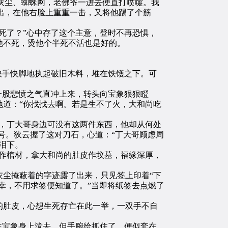
灰尘、蜘蛛网，老佛爷一进去便直打喷嚏。我
挥出，在他右脸上重重一击，又将他踢了个筋
死了？”心中存了这个主意，登时不再恐惧，
他不死，烫他个半死不活也是好的。
快手快脚地执起破旧木料，堆在铁镬之下。可
一股悲愤之气直冲上来，转头向宝象狠狠瞪
道：“你找找去啊。若是生不了火，大和尚吃
，丁大哥身边可没有这两件东西，他却从何处
号。狄云握了这对刀石，心道：“丁大哥顾虑周
泪下。
作棺材，拿大和尚的肚皮作坟墓，福缘深厚，
尘掩蔽着的字迹露了出来，只见签上印着“下
不幸，不用求签便知道了。”当即将纸签去点燃了
肚皮，心想生死存亡在此一举，一双手不自
往宝象身上泼去，但手腕给抓住了，便似套在