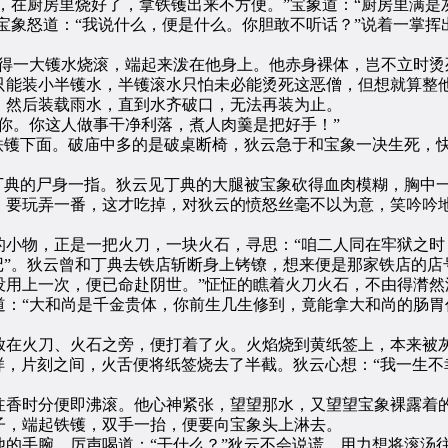
，在厨房里烧好了，拿铁镬出来不方便。”宝象道：“厨房里满是
”宝象怒道：“我说什么，便是什么。你胆敢不听话？”说着一掌
一大镬水烧滚，端起来泼在他身上。他赤身裸体，岂不立时烫
只能装小半镬水，半镬滚水只怕未必能烫死这恶僧，但想就算整
然后装载雨水，直到水齐破口，无法再装为止。
。你这人做事干净利落，煮人肉羹是把好手！”
镬下面。破庙中多的是破桌断椅，狄云急于和宝象一决生死，
。
典的尸身一指。狄云见丁典的大腿被宝象砍得血肉模糊，胸中
，要玩弄一番，这才吃掉，对狄云的愤怒丝毫不以为意，笑吟吟地
物，正是一把火刀，一块火石，寻思：“咱二人同在牢狱之时
记”。狄云曾和丁典去铁店斩断身上铐镣，想来便是那家铁店的店
没用上一次，便已命赴阴世。”怔怔的瞧着火刀火石，不由得潸然
“大和尚是千金贵体，你前生几生修到，竟能拿大和尚的肠胃
火刀、火石之旁，便打着了火。火焰烧到黄纸签上，本来被灰
”等字样，片刻之间，火舌便将纸签烧去了半截。狄云心想：“我一生
香时分便即沸滚。他心神紧张，望望那水，又望望宝象裸露着的
子，端起铁镬，双手一抬，便要向宝象头上淋去。
手腕，厉声喝道：“干什么？”狄云不会说谎，用力想将滚汤