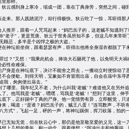
房里那样。
狄云感到身上寒冷，缩成一团，靠在丁典身旁，突然之间，碰到
走来。那人践踏泥泞，却行得极快。狄云吃了一惊，耳听得那人
推开，跟着一人咒骂起来：“妈巴羔子的，这老贼不知逃到了
自称“老子”，更是荒唐。狄云于世务虽所知不多，但这几年来常
无顾忌，多半是个凶悍之极的大盗。”
在神坛前坐倒，跟着瑟瑟有声，听得出他将全身湿衣都脱了下来
过？”又想：“我乘此机会，捧块大石砸死了他，以免明天大祸
势必性命难保。
尸身是在神坛底下，决计不能舍之而去，一搬动立时便惊动了恶
是不会便歇。到得天明，宝象如不肯冒雨出庙，自会在庙中东寻
追我，匆匆便出庙去。”
了哪里。我年纪又不老，为什么叫我‘老贼’？难道他又在另外追
了。他骂我是‘老贼’，嘿嘿，骂我是‘老贼’！”想到了这里，伸
底下，正好踢中丁典的尸身。他一觉情势有异，立即醒觉，只道
来，喝道：“是谁？妈巴羔子的，贼王八蛋！”连骂数声，不听
方式”，飞起一足，砰的一声，将神坛踢倒，挥刀砍落，拍的
已无知无觉，但在狄云心中，那仍是他至敬至爱的义兄，这一刀
事想上几想的青年。刚一动念，跟着便想：“我冲出去和他厮拚，