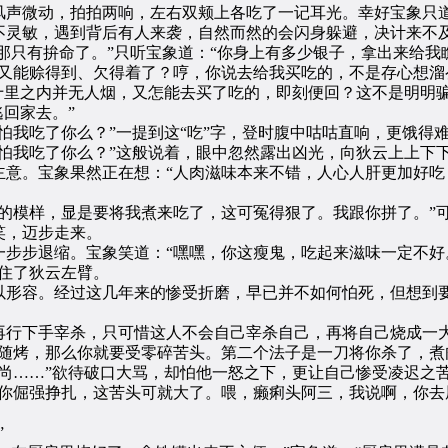
声微动，拍拍两响，左右双颊上各吃了一记耳光。幸好宝象只道
不灵敏，遇到背后有人来袭，自然而然的会闪身躲避，决计来不
只有拚命了。”只听宝象道：“你身上有多少银子，拿出来给我瞧
又能赊得到、欠得着了？哼，你说去给我买吃的，不是存心想溜
十里之内并无人烟，又怎能去买了吃的，即刻便回？这不是明明
回家去。”
我吃了你么？”一提到这“吃”字，登时腹中咕咕直响，更饿得
怕我吃了你么？”这般说着，眼中忽然露出凶光，向狄云上上下
。宝象果然正在想：“人肉滋味本来不错，人心人肝更加好吃
模样，显是要将我煮来吃了，这可冤得狠了。我跟你拼了。”
笑，迈步走来。
步退缩。宝象笑道：“嘿嘿，你这瘦鬼，吃起来滋味一定不好
住了狄云左臂。
形容。经过这几年来的惨受折磨，早已并不如何怕死，但想到要
行下手宰杀，只可惜这人不会自己宰杀自己，再将自己烧成一大
随烤，那么你就要受零碎苦头。第二个法子是一刀将你杀了，煮
……”欲待破口大骂，却怕他一怒之下，更让自己惨受凌迟之
倔强挣扎，这苦头可就大了。喂，癞痢头阿三，我说啊，你去
”