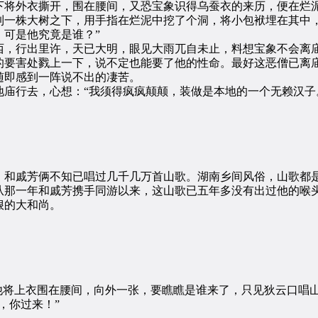
下将外衣撕开，围在腰间，又恐宝象识得乌蚕衣的来历，便在烂
株大树之下，用手指在烂泥中挖了个洞，将小包袱埋在其中，
可是他究竟是谁？”
，行出里许，天已大明，眼见大雨兀自未止，料想宝象不会离庙
的要害处戮上一下，说不定也能要了他的性命。最好这恶僧已离
即感到一阵说不出的凄苦。
行去，心想：“我须得疯疯颠颠，装做是本地的一个无赖汉子
和戚芳俩不知已唱过几千几万首山歌。湖南乡间风俗，山歌都是
从那一年和戚芳携手同游以来，这山歌已五年多没有出过他的喉
狠的大和尚。
：
将上衣围在腰间，向外一张，要瞧瞧是谁来了，只见狄云口唱
，你过来！”