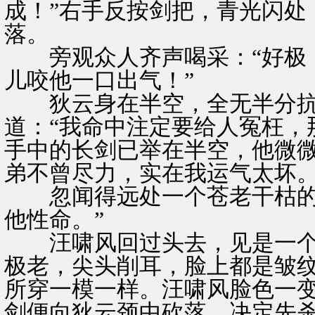
成！”右手反按剑把，青光闪处
落。
旁观众人齐声喝采：“好极，好
儿咬他一口出气！”
狄云身在半空，全无半分抗
道：“我命中注定要给人冤枉，
手中的长剑已举在半空，他微微
弟不曾尽力，实在我运气太坏。
忽闻得远处一个苍老干枯的声
他性命。”
汪啸风回过头去，见是一个
极老，尖头削耳，脸上都是皱
所穿一模一样。汪啸风脸色一
剑便向狄云颈中砍落，决定先