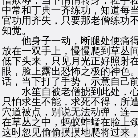
僧欺辱，当下悄悄转身，轻手
中常和丁典一齐练功，知道每
官功用齐失，只要那老僧练功
知觉。
他身子一动，断腿处便痛得
放在一双手上，慢慢爬到草丛
低下头来，只见月光正好照射
眼，脸上露出恐怖之极的神色
话，当下打了手势，示意自己
水笙自被老僧掳到此处，心
只怕求生不能，求死不得，所
穴道被点，别说无法动弹，连
在草丛之中，蚂蚁蚱蜢在脸上
这时忽见偷偷摸摸地爬将过来