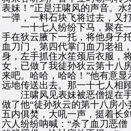
表妹！”正是汪啸风的声音。水
一弹，一料石块飞将过去，又
一十七人纷纷下马，聚在一
手在狄云腋下一托，将他身子托
血刀门，第四代掌门血刀老祖，
身，左手抓住水笙颈后衣服，将
女，已做了我徒孙狄云第十八
来吧。哈哈，哈哈！”他有意显
远地传送出去。那一十七人相
汪啸风见表妹被恶僧提在手
做了他“徒孙狄云的第十八房小
五内俱焚，大吼一声，挺着长
六人纷纷呐喊：“杀了血刀恶僧！