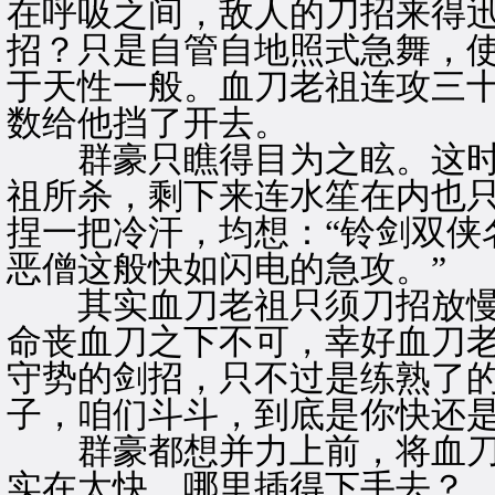
在呼吸之间，敌人的刀招来得
招？只是自管自地照式急舞，使
于天性一般。血刀老祖连攻三
数给他挡了开去。
群豪只瞧得目为之眩。这时
祖所杀，剩下来连水笙在内也
捏一把冷汗，均想：“铃剑双侠
恶僧这般快如闪电的急攻。”
其实血刀老祖只须刀招放慢
命丧血刀之下不可，幸好血刀
守势的剑招，只不过是练熟了的
子，咱们斗斗，到底是你快还是
群豪都想并力上前，将血刀
实在太快，哪里插得下手去？