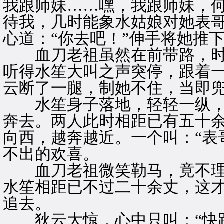
我跟师妹……嘿，我跟师妹，
待我，几时能象水姑娘对她表哥
心道：“你去吧！”伸手将她推
血刀老祖虽然在前带路，时
听得水笙大叫之声突停，跟着一
云断了一腿，制她不住，当即
水笙身子落地，轻轻一纵，
奔去。两人此时相距已有五十
向西，越奔越近。一个叫：“表
不出的欢喜。
血刀老祖微笑勒马，竟不理
水笙相距已不过二十余丈，这
追去。
狄云大惊，心中只叫：“快跑