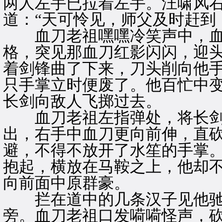
两人左手已拉着左手。汪啸风
道：“天可怜见，师父及时赶到
血刀老祖嘿嘿冷笑声中，血
格，突见那血刀红影闪闪，迎
着剑锋曲了下来，刀头削向他
只手掌立时便废了。他百忙中
长剑向敌人飞掷过去。
血刀老祖左指弹处，将长剑
出，右手中血刀更向前伸，直
避，不得不放开了水笙的手掌
抱起，横放在马鞍之上，他却
向前面中原群豪。
拦在道中的几条汉子见他驰
旁。血刀老祖口发嗬嗬怪声，