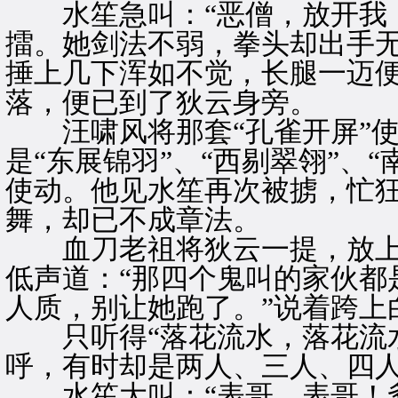
水笙急叫：“恶僧，放开我，
擂。她剑法不弱，拳头却出手
捶上几下浑如不觉，长腿一迈
落，便已到了狄云身旁。
汪啸风将那套“孔雀开屏”使
是“东展锦羽”、“西剔翠翎”、“
使动。他见水笙再次被掳，忙
舞，却已不成章法。
血刀老祖将狄云一提，放上
低声道：“那四个鬼叫的家伙都
人质，别让她跑了。”说着跨上
只听得“落花流水，落花流水
呼，有时却是两人、三人、四
水笙大叫：“表哥，表哥！爹