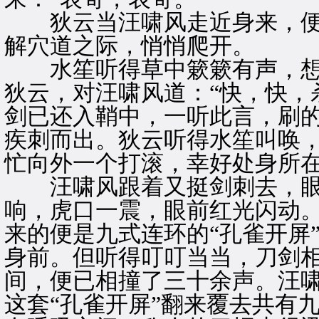
狄云当汪啸风走近身来，便
解穴道之际，悄悄爬开。
水笙听得草中簌簌有声，想
狄云，对汪啸风道：“快，快，
剑已还入鞘中，一听此言，刷
疾刺而出。狄云听得水笙叫唤
忙向外一个打滚，幸好处身所
汪啸风跟着又挺剑刺去，眼
响，虎口一震，眼前红光闪动
来的便是九式连环的“孔雀开屏
身前。但听得叮叮当当，刀剑
间，便已相撞了三十余声。汪
这套“孔雀开屏”翻来覆去共有