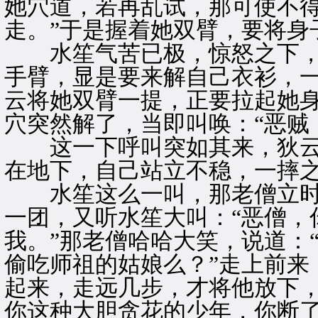
她穴道，若再乱试，那可使不
走。”于是握着她双臂，要将身
水笙气苦已极，惊怒之下，
手臂，显是要来解自己衣衫，
云将她双臂一提，正要拉起她
穴突然解了，当即叫唤：“恶贼
这一下呼叫突如其来，狄云
在地下，自己站立不稳，一摔
水笙这么一叫，那老僧立时
一团，又听水笙大叫：“恶僧，
我。”那老僧哈哈大笑，说道：
偷吃师祖的姑娘么？”走上前来
起来，走远几步，才将他放下，
你这种大胆贪花的少年，你断