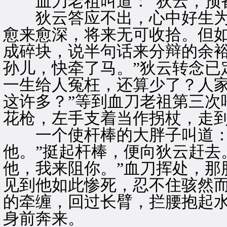
血刀老祖叫道：“狄云，预备
狄云答应不出，心中好生为
愈来愈深，将来无可收拾。但
成碎块，说半句话来分辩的余裕
孙儿，快牵了马。”狄云转念已
一生给人冤枉，还算少了？人
这许多？”等到血刀老祖第三次
花枪，左手支着当作拐杖，走
一个使杆棒的大胖子叫道：“
他。”挺起杆棒，便向狄云赶去
他，我来阻你。”血刀挥处，那
见到他如此惨死，忍不住骇然
的牵缠，回过长臂，拦腰抱起
身前奔来。