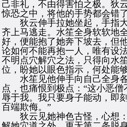
己非礼，不由得害怕之极。狄
惊恐之中，将他的手势都会错
狄云伸手拉她坐起，手指大
齐上马逃走。水笙全身软软地
好，便能抱了她奔下坡去，但
论如何不能再抱一人，唯有设
不明点穴解穴之法，只得向水
位，盼她以眼色指示，何处能
水笙见他伸手向自己全身各
点，也痛恨到极点：“这小恶僧
辱于我。我只要身子能动，即
百端欺侮。”
狄云见她神色古怪，心想：“
解她穴道之外，更无第二条脱