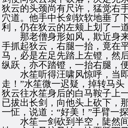
狄云的头颈尚有尺许，猛觉右
穴道。他手中长剑软软地垂了
利，仍在狄云的左颊上划了一
那老僧身形如风，欺近身来
手抓起狄云，右腿一抬，竟在
马，必是左足先踏上左镫，然
纵跃，亦不踏镫，一抬右腿，
水笙听得汪啸风惊呼，当即勒
走！”水笙微一迟疑，掉转马头
狄云往水笙身后的白马鞍子上
已拔出长剑，向他头上砍下，
一怔，说道：“好美！”手臂一
水笙一剑砍到半空，陡然间