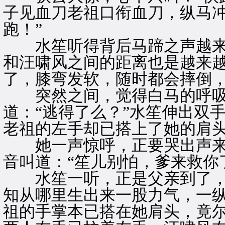
子见血刀老祖口衔血刀，纵马冲
跑！”
水笙听得背后马蹄之声越来
和汪啸风之间的距离也是越来
了，膝弯发软，随时都会摔倒
突然之间，觉得白马的呼吸
道：“逃得了么？”水笙伸出双
老祖的左手却已搭上了她的肩
她一声惊呼，正要哭出声来
音叫道：“笙儿别怕，爹来救你
水笙一听，正是父亲到了，
知从哪里生出来一股力气，一
祖的手掌本已搭在她肩头，竟