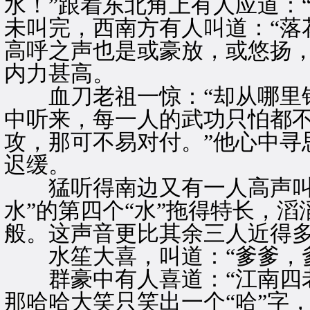
水！”跟着东北角上有人应道：“
未叫完，西南方有人叫道：“落
高呼之声也是或豪放，或悠扬
内力甚高。
血刀老祖一惊：“却从哪里钻
中听来，每一人的武功只怕都
攻，那可不易对付。”他心中寻
迟缓。
猛听得南边又有一人高声叫道
水”的第四个“水”拖得特长，
般。这声音更比其余三人近得
水笙大喜，叫道：“爹爹，爹
群豪中有人喜道：“江南四老
那哈哈大笑只笑出一个“哈”字