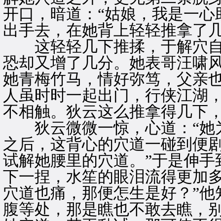
开口，暗道：“姑娘，我是一心
出手去，在她背上轻轻推拿了
这轻轻几下推揉，于解穴自
恐却又增了几分。她表哥汪啸
她青梅竹马，情好弥笃，父亲
人虽时时一起出门，行侠江湖
不相触。狄云这么推拿得几下
狄云微微一惊，心道：“她为
之后，这背心的穴道一碰到便
试解她腰里的穴道。”于是伸手
下一捏，水笙的眼泪流得更加多
穴道也痛，那便怎生是好？”他
腹等处，那是瞧也不敢去瞧，别