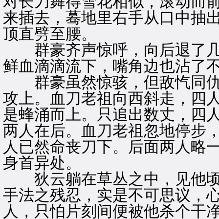
对长刀舞得雪花相似，滚动而
来插去，蓦地里右手从口中抽
顶直劈至腰。
群豪齐声惊呼，向后退了几
鲜血滴滴流下，嘴角边也沾了
群豪虽然惊骇，但敌忾同仇
攻上。血刀老祖向西斜走，四
是蜂涌而上。只追出数丈，四
两人在后。血刀老祖忽地停步
人已然命丧刀下。后面两人略
身首异处。
狄云躺在草丛之中，见他顷
手法之残忍，实是不可思议，心
人，只怕片刻间便被他杀个干净