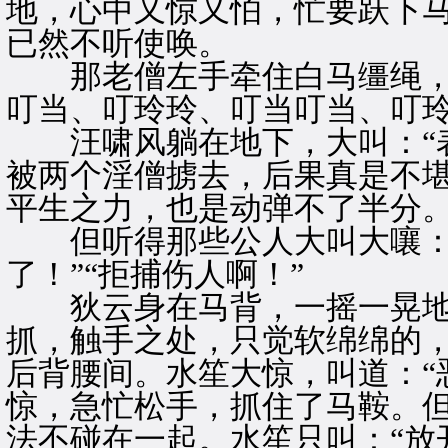
地，心中又惊又怕，忙要跃下
已然不听使唤。
那老僧左手牵住白马缰绳，
叮当、叮玲玲、叮当叮当、叮
汪啸风躺在地下，大叫：“表
被两个淫僧掳去，后果真是不
平生之力，也是动弹不了半分
但听得那些公人大叫大嚷：“
了！”“拒捕伤人啊！”
狄云身在马背，一摇一晃地
抓，触手之处，只觉软绵绵的
后背腰间。水笙大惊，叫道：“
惊，急忙松手，抓住了马鞍。
法不碰在一起。水笙只叫：“放