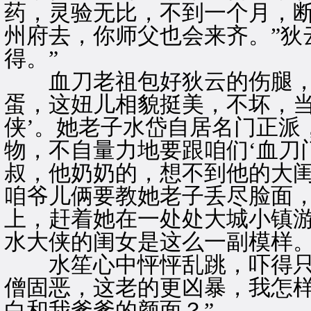
药，灵验无比，不到一个月，
州府去，你师父也会来齐。”狄
得。”
血刀老祖包好狄云的伤腿，回
蛋，这妞儿相貌挺美，不坏，当
侠’。她老子水岱自居名门正派
物，不自量力地要跟咱们‘血刀
叔，他奶奶的，想不到他的大
咱爷儿俩要教她老子丢尽脸面
上，赶着她在一处处大城小镇
水大侠的闺女是这么一副模样。
水笙心中怦怦乱跳，吓得只想
僧固恶，这老的更凶暴，我怎
白和我爹爹的颜面？”