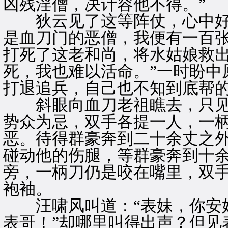
凶残淫僧，决计容他不得。”
狄云见了这等阵仗，心中好生
是血刀门的恶僧，我便有一百
打死了这老和尚，将水姑娘救
死，我也难以活命。”一时盼中
打退追兵，自己也不知到底帮
斜眼向血刀老祖瞧去，只见
势众为忌，双手各提一人，一
恶。待得群豪奔到二十余丈之
碰动他的伤腿，等群豪奔到十
旁，一柄刀仍是咬在嘴里，双
袍袖。
汪啸风叫道：“表妹，你安好
表哥！”却哪里叫得出声？但见