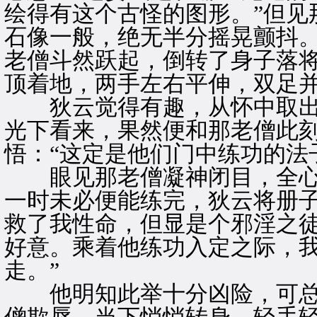
绘得有这个古怪的图形。”但见
石像一般，绝无半分摇晃颤抖
老僧斗然跃起，倒转了身子落
顶着地，两手左右平伸，双足
狄云觉得有趣，从怀中取出
光下看来，果然便和那老僧此
悟：“这定是他们门中练功的法
眼见那老僧凝神闭目，全心
一时未必便能练完，狄云将册子
救了我性命，但显是个邪淫之
好意。乘着他练功入定之际，
走。”
他明知此举十分凶险，可总