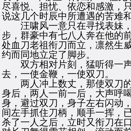
尽喜悦、担忧、依恋和感激，
说这几个时辰中所遭遇的苦难
汪啸风一意只在寻找表妹，
步，群豪中有七八人奔在他的
处血刀老祖衔刀而立，凛然生
约而同地立定了脚步。
双方相对片刻，猛听得一声
去，一使金鞭，一使双刀。
两人冲上数丈，那使双刀的
身后，两人一前一后，大声呼
身，避过双刀，身子左右闪动
间左手抓住刀柄，顺手一挥，
杀了一人之后，立时又衔刀在