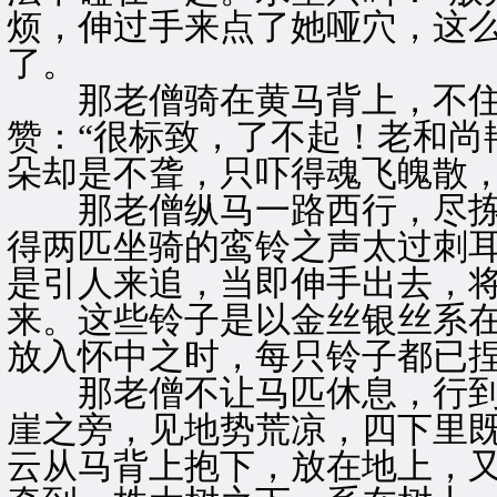
烦，伸过手来点了她哑穴，这
了。
那老僧骑在黄马背上，不住
赞：“很标致，了不起！老和尚
朵却是不聋，只吓得魂飞魄散
那老僧纵马一路西行，尽拣
得两匹坐骑的鸾铃之声太过刺
是引人来追，当即伸手出去，
来。这些铃子是以金丝银丝系
放入怀中之时，每只铃子都已
那老僧不让马匹休息，行到
崖之旁，见地势荒凉，四下里
云从马背上抱下，放在地上，