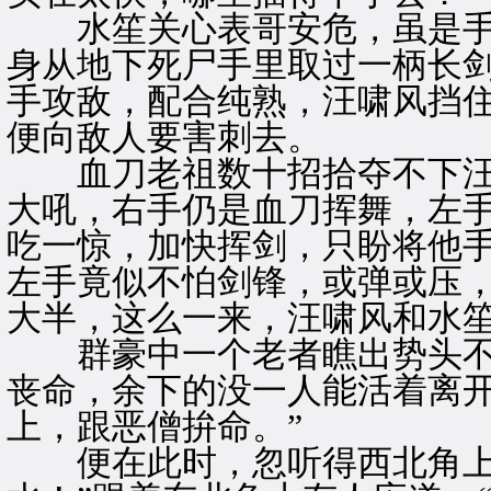
水笙关心表哥安危，虽是手
身从地下死尸手里取过一柄长
手攻敌，配合纯熟，汪啸风挡
便向敌人要害刺去。
血刀老祖数十招拾夺不下汪
大吼，右手仍是血刀挥舞，左
吃一惊，加快挥剑，只盼将他
左手竟似不怕剑锋，或弹或压
大半，这么一来，汪啸风和水
群豪中一个老者瞧出势头不对
丧命，余下的没一人能活着离开
上，跟恶僧拚命。”
便在此时，忽听得西北角上有