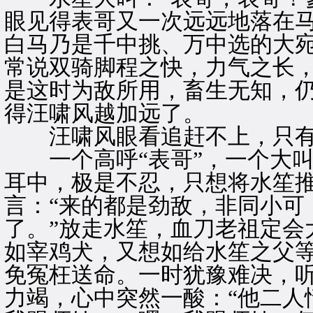
眼见得表哥又一次远远地落在马
白马乃是千中挑、万中选的大
常说双骑脚程之快，力气之长
是这时为敌所用，畜生无知，
得汪啸风越加远了。
汪啸风眼看追赶不上，只有不
一个高呼“表哥”，一个大叫
耳中，极是不忍，只想将水笙
言：“来的都是劲敌，非同小可
了。”放走水笙，血刀老祖定会
如宰鸡犬，又想如给水笙之父
免冤枉送命。一时犹豫难决，
力竭，心中突然一酸：“他二人