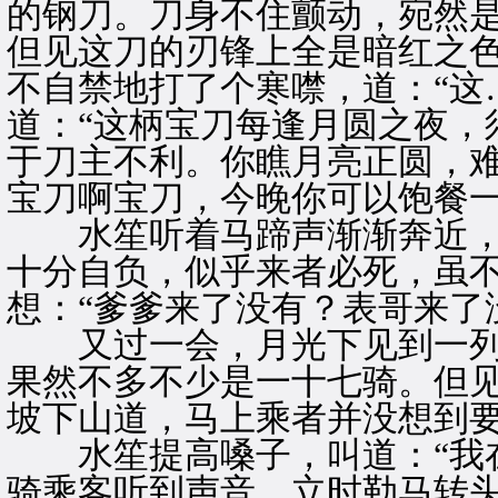
的钢刀。刀身不住颤动，宛然
但见这刀的刃锋上全是暗红之
不自禁地打了个寒噤，道：“这
道：“这柄宝刀每逢月圆之夜，
于刀主不利。你瞧月亮正圆，
宝刀啊宝刀，今晚你可以饱餐一
水笙听着马蹄声渐渐奔近，
十分自负，似乎来者必死，虽
想：“爹爹来了没有？表哥来了
又过一会，月光下见到一列
果然不多不少是一十七骑。但
坡下山道，马上乘者并没想到
水笙提高嗓子，叫道：“我在
骑乘客听到声音，立时勒马转头