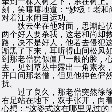
牵到一株大树之下，系在树上
刻，笑嘻嘻地道：“妙极！老和
对着江水闭目运功。
狄云坐在他对面，思潮起伏：
两个好人要杀我，这老和尚却
路，决不是好人，他若去侵犯这
渐黑了下来，耳听得山间松风
到那老僧犹似僵尸一般的脸，
去，见到草丛中露出一角素衣
开口问那老僧，但见他神色俨
扰。
过了良久，那老僧突然徐徐
右足站在地下，双手张开，向
心想：“这姿式这在哪里见过的