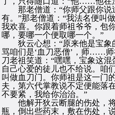
了，只得随口道：“他……他在
那老僧道：“你师父跟你说过
有。”那老僧道：“我法名便叫做
我欢喜。你跟着师祖爷爷，包
哪，要哪一个便取哪一个。”
狄云心想：“原来他是宝象的
骂咱们是‘血刀恶僧’，师……
刀老祖笑道：“嘿嘿，宝象这混
自己心爱的徒儿也不给说。咱
叫做血刀门。你师祖是这一门
夫，第六代掌教说不定便能落
不要紧，我给你治治。”
他解开狄云断腿的伤处，将
瓶，倒出些药末，敷在伤处，说