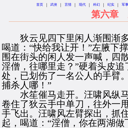
|
|
|
|
|
|
首页
武侠
言情
现代
科幻
纪实
军
第六章 
狄云见四下里闲人渐围渐多
喝道：“快给我让开！”左腋下
围在街头的闲人发一声喊，四散
淫僧，往哪里走？”硬着头皮追
处，已划伤了一名公人的手臂。
捕杀人哪！”
水笙催马走开。汪啸风纵马
卷住了狄云手中单刀，往外一
手飞出。汪啸风左臂探出，抓
起，喝道：“淫僧，你在两湖做