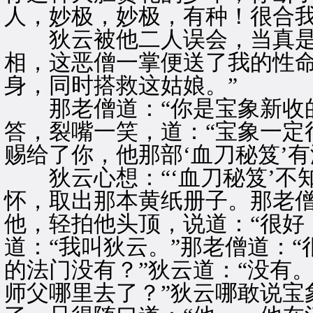
人，妙极，妙极，有种！很合我
狄云被他二人误会，当真是哭
相，这恶僧一掌便送了我的性
身，同时搭救这姑娘。”
那老僧道：“你是宝象新收的
答，裂嘴一笑，道：“宝象一定
赐给了你，他那部‘血刀秘笈’有
狄云心想：“‘血刀秘笈’不知
怀，取出那本黄纸册子。那老
他，轻拍他头顶，说道：“很好
道：“我叫狄云。”那老僧道：
的法门没有？”狄云道：“没有
师父哪里去了？”狄云哪敢说宝