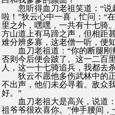
忽听得血刀老祖笑道：“说起
啦！”狄云心中一喜，忙问：“
里之外，嘿嘿，一共有十七骑。
方山道上有马蹄之声，但相距
难分辨多寡，这老僧一听，便
血刀老祖道：“你的断腿刚敷
否则今后便会跛了。这一二百
人，这一十七骑追兵，我都去杀
狄云不愿他多伤武林中的正派
不出声，他们未必寻着。敌众
好。”
血刀老祖大是高兴，说道：“
祖爷爷很欢喜你。”伸手腰间，