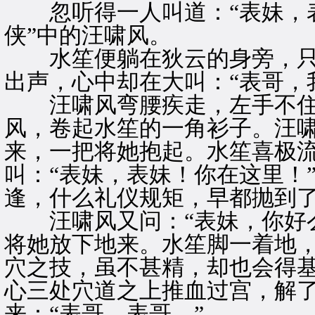
忽听得一人叫道：“表妹，表
侠”中的汪啸风。
水笙便躺在狄云的身旁，只
出声，心中却在大叫：“表哥，
汪啸风弯腰疾走，左手不住
风，卷起水笙的一角衫子。汪啸
来，一把将她抱起。水笙喜极
叫：“表妹，表妹！你在这里！
逢，什么礼仪规矩，早都抛到
汪啸风又问：“表妹，你好么
将她放下地来。水笙脚一着地
穴之技，虽不甚精，却也会得
心三处穴道之上推血过宫，解
来：“表哥，表哥。”