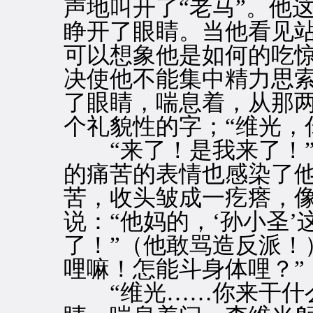
声地叫开了“老马”。他
睁开了眼睛。当他看见
可以想象他是如何的吃
决使他不能集中精力思
了眼睛，喘息着，从那
个礼貌性的字；“维光，
“来了！是我来了！”
的痛苦的表情也感染了
苦，收头皱成一疙瘩，
说：“他妈的，‘孙小圣
了！”（他敢骂造反派！
哩嘛！怎能斗身体哩？”
“维光……你来干什么