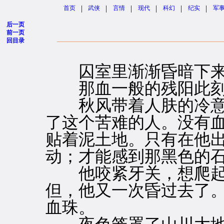
|
|
|
|
|
|
首页
武侠
言情
现代
科幻
纪实
军
后一页
前一页
回目录
囚室里渐渐昏暗下来
那血一般的残阳此刻
秋风带着人肤的冷意
了这个苦难的人。没有
贴着泥土地。只有在他
动；才能感到那黑色的
他咬紧牙关，想爬起
但，他又一次昏过去了
血珠。