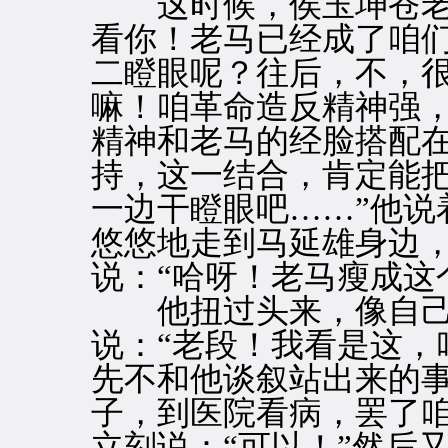
这时候，侯玉坤苍老的
看你！老马已经成了咱
二瞪眼呢？往后，不，
嘛！咱革命造反精神强
精神和老马的经脸搭配
持，这一结合，肯定能
一边干瞪眼吧……”他说
悠悠地走到马延雄身边
说：“哈呀！老马瘦成这
他扭过头来，像自己
说：“老段！我看是这，
先不和他谈叙站出来的
子，到医院看病，罢了咱
立刻说：“可以！”然后