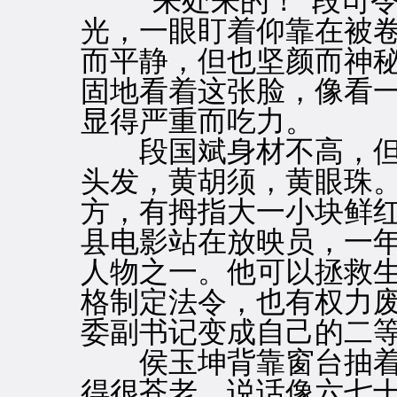
“来处来的！”段司令
光，一眼盯着仰靠在被
而平静，但也坚颜而神
固地看着这张脸，像看
显得严重而吃力。
段国斌身材不高，但
头发，黄胡须，黄眼珠
方，有拇指大一小块鲜
县电影站在放映员，一
人物之一。他可以拯救
格制定法令，也有权力
委副书记变成自己的二
侯玉坤背靠窗台抽着
得很苍老，说话像六七