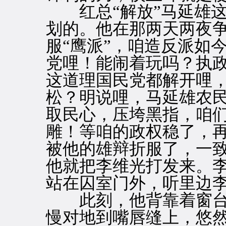
红总“解放”马延雄这
划的。他在那两天两夜
服“鹰派”，咱造反派如
党哩！能闹着玩吗？执
这道理国民党都解开哩
松？明说哩，马延雄农
取民心，压垮黑指，咱
雕！等咱的政权稳了，再
被他的雄辩折服了，一
他就把李维光打发来。
站在囚室门外，听里边
此刻，他背靠着窗台
慢对地到嘴唇缝上，悠