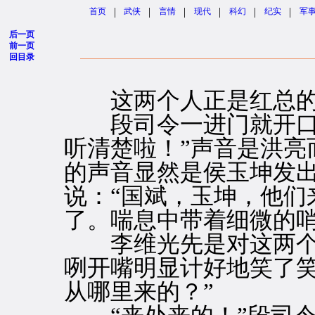
|
|
|
|
|
|
首页
武侠
言情
现代
科幻
纪实
军
后一页
前一页
回目录
这两个人正是红总的
段司令一进门就开口道
听清楚啦！”声音是洪亮
的声音显然是侯玉坤发
说：“国斌，玉坤，他们
了。喘息中带着细微的
李维光先是对这两个
咧开嘴明显计好地笑了笑
从哪里来的？”