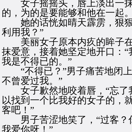
女子摇摇头，唇上淡出一抹带
的，为的是要能够和他在一起。
她的话恍如晴天霹雳，狠狠地
利用我？”
美丽女子原本内疚的眸子在
抹爱意，接着她坚定地开口：“
我是不得已的。”
“不得已？”男子痛苦地闭上
不曾爱过我。”
女子歉然地咬着唇，“忘了我
以找到一个比我好的女子的，
客吧！”
男子苦涩地笑了，“过客？你
我爱你呀！”