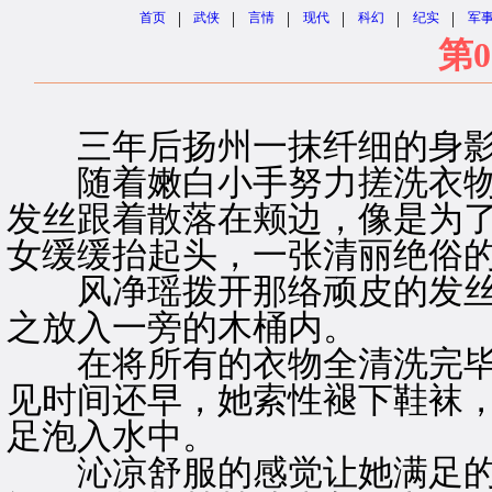
|
|
|
|
|
|
首页
武侠
言情
现代
科幻
纪实
军
第0
三年后扬州一抹纤细的身影
随着嫩白小手努力搓洗衣物
发丝跟着散落在颊边，像是为
女缓缓抬起头，一张清丽绝俗
风净瑶拨开那络顽皮的发丝
之放入一旁的木桶内。
在将所有的衣物全清洗完毕
见时间还早，她索性褪下鞋袜
足泡入水中。
沁凉舒服的感觉让她满足的