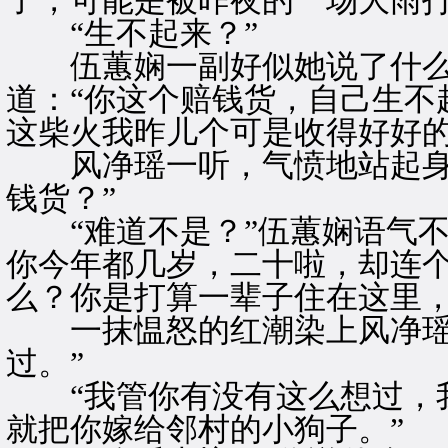
了，可能是被昨夜的一场大雨打
“生不起来？”
伍蕙娴一副好似她说了什么
道：“你这个赔钱货，自己生不
这柴火我昨儿个可是收得好好的
风净瑶一听，气愤地站起身，
钱货？”
“难道不是？”伍蕙娴语气不
你今年都几岁，二十啦，却连
么？你是打算一辈子住在这里，
一抹愠怒的红潮染上风净瑶姣
过。”
“我管你有没有这么想过，我
就把你嫁给邻村的小狗子。”