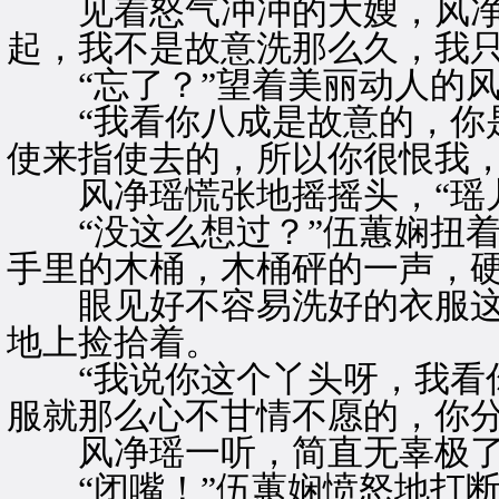
见着怒气冲冲的大嫂，风净瑶
起，我不是故意洗那么久，我只
“忘了？”望着美丽动人的风
“我看你八成是故意的，你是
使来指使去的，所以你很恨我，
风净瑶慌张地摇摇头，“瑶儿
“没这么想过？”伍蕙娴扭着
手里的木桶，木桶砰的一声，
眼见好不容易洗好的衣服这
地上捡拾着。
“我说你这个丫头呀，我看你
服就那么心不甘情不愿的，你分
风净瑶一听，简直无辜极了。
“闭嘴！”伍蕙娴愤怒地打断