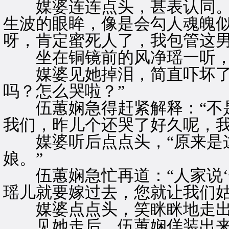
媒婆连连点头，甚表认同。“
生波的眼眸，像是会勾人魂魄
呀，肯定蜜死人了，我包管这男
坐在铜镜前的风净瑶一听，
媒婆见她掉泪，简直吓坏了。
吗？怎么哭啦？”
伍蕙娴急得赶紧解释：“不是
我们，昨儿个还哭了好久呢，我
媒婆听后点点头，“原来是这
娘。”
伍蕙娴急忙再道：“人家说‘
瑶儿就要嫁过去，您就让我们姑
媒婆点点头，笑眯眯地走出
见她走后，伍蕙娴佯装出来