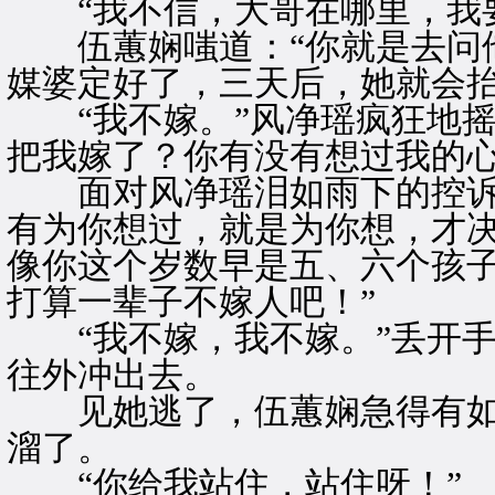
“我不信，大哥在哪里，我要
伍蕙娴嗤道：“你就是去问他
媒婆定好了，三天后，她就会抬
“我不嫁。”风净瑶疯狂地摇
把我嫁了？你有没有想过我的心
面对风净瑶泪如雨下的控诉，
有为你想过，就是为你想，才
像你这个岁数早是五、六个孩
打算一辈子不嫁人吧！”
“我不嫁，我不嫁。”丢开手
往外冲出去。
见她逃了，伍蕙娴急得有如
溜了。
“你给我站住，站住呀！”