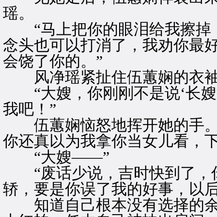
瑶。
“马上把你的眼泪给我擦掉，
念头也可以打消了，我劝你最
会饶了你的。”
风净瑶紧扯住伍蕙娴的衣袖
“大嫂，你刚刚不是说‘长嫂
我吧！”
伍蕙娴恼怒地挥开她的手。“
你还真以为我拿你当女儿看，下
“大嫂——”
“废话少说，吉时快到了，你
轿，要是你误了我的好事，以后
知道自己根本没有选择的余