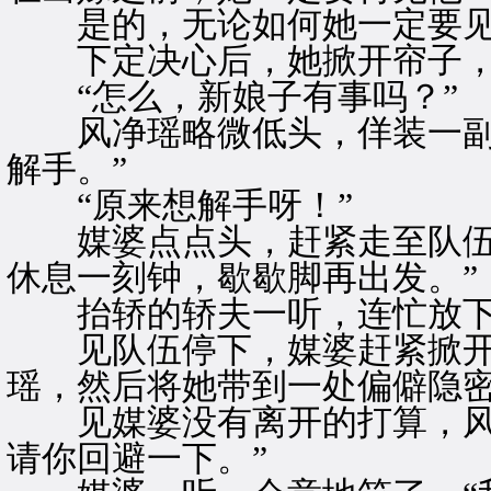
是的，无论如何她一定要见
下定决心后，她掀开帘子，轻
“怎么，新娘子有事吗？”
风净瑶略微低头，佯装一副害
解手。”
“原来想解手呀！”
媒婆点点头，赶紧走至队伍前
休息一刻钟，歇歇脚再出发。”
抬轿的轿夫一听，连忙放下
见队伍停下，媒婆赶紧掀开
瑶，然后将她带到一处偏僻隐
见媒婆没有离开的打算，风净
请你回避一下。”