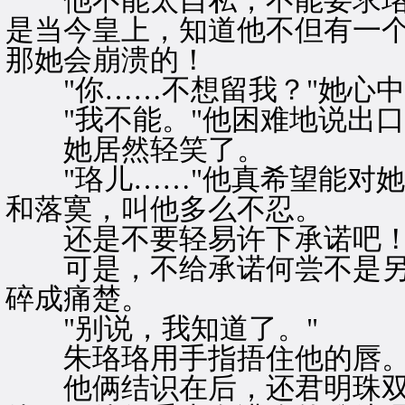
他不能太自私，不能要求珞
是当今皇上，知道他不但有一
那她会崩溃的！
"你……不想留我？"她心中
"我不能。"他困难地说出口
她居然轻笑了。
"珞儿……"他真希望能对她
和落寞，叫他多么不忍。
还是不要轻易许下承诺吧！
可是，不给承诺何尝不是另
碎成痛楚。
"别说，我知道了。"
朱珞珞用手指捂住他的唇。
他俩结识在后，还君明珠双