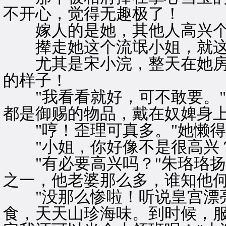
不开心，觉得无趣极了！
嫁人的是她，其他人高兴个
撵走她这个流氓小姐，就这
尤其是宋小浣，整天在她房
的样子！
"我看看就好，可不敢要。"
都是御赐的物品，戴在奴婢身上
"哼！歪理可真多。"她懒得
"小姐，你好像不是很高兴？
"有必要高兴吗？"朱珞珞扬
之一，他老婆那么多，谁知他何
"没那么惨啦！听说皇宫漂亮
食，天天山珍海味。到时候，