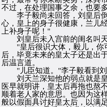
不过，在处理国事之余，也要多
李子毅尚未回答，刘皇后倒是
心，皇上的身子很健康，兰儿
上补身子呢！"
刘皇后未入宫前的闺名叫天
"皇后很识大体，毅儿，你可
后，毕竟未来的皇太子还是出于
后温言道。
"儿臣知道。"李子毅看到刘
刘天兰深知他的弱点就是皇
医早就明讲，皇太后再拖也熬
顺着老人家的意思。也因为这
般以假面具讨好皇太后，以满