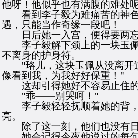
他呀！他似乎也有满腹的难处
看到李子毅为难痛苦的神色
遇，只能当作奇缘一段吧！
日后她一入宫，便得要两忘
李子毅解下颈上的一块玉佩
不离身的护身符。
"珞儿，这块玉佩从没离开过
像看到我，为我好好保重！"
这却引得她好不容易止住的
"乖——别哭呵！"
李子毅轻轻抚顺着她的背，
亮。
除了这一刻，他们也没有日
她会记得今夜他说过的每句