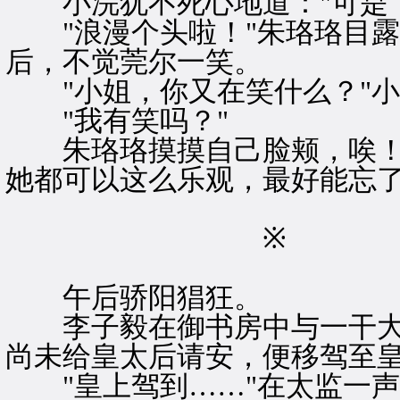
小浣犹不死心地道："可是，
"浪漫个头啦！"朱珞珞目露
后，不觉莞尔一笑。
"小姐，你又在笑什么？"小
"我有笑吗？"
朱珞珞摸摸自己脸颊，唉！
她都可以这么乐观，最好能忘
※ 
午后骄阳猖狂。
李子毅在御书房中与一干大
尚未给皇太后请安，便移驾至皇
"皇上驾到……"在太监一声