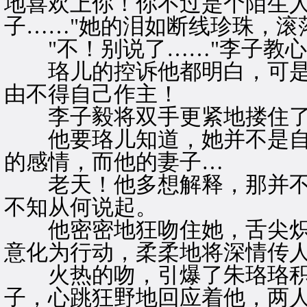
地喜欢上你！你不过是个陌生
子……"她的泪如断线珍珠，滚
"不！别说了……"李子教心
珞儿的控诉他都明白，可是
由不得自己作主！
李子毅将双手更紧地搂住了
他要珞儿知道，她并不是自
的感情，而他的妻子…
老天！他多想解释，那并不
不知从何说起。
他密密地狂吻住她，舌尖炽
意化为行动，柔柔地将深情传
火热的吻，引爆了朱珞珞积
子，心跳狂野地回应着他，两