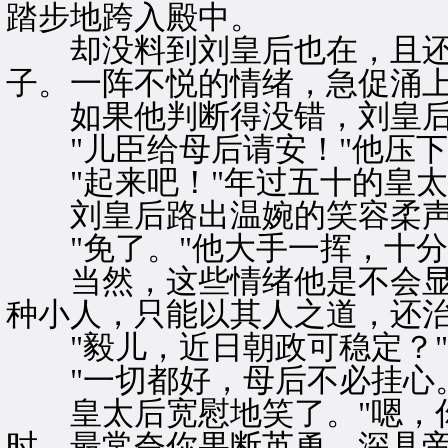
踏步地跨入殿中。
却没料到刘皇后也在，且还
子。一阵不悦的情绪，急促涌
如果他判断得没错，刘皇后
"儿臣给母后请安！"他压下
"起来吧！"年过五十的皇太
刘皇后路出温婉的笑容柔声道
"免了。"他大手一挥，十分
当然，这些情绪他是不会显
种小人，只能以其人之道，还
"毅儿，近日朝政可稳定？"
"一切都好，母后不必挂心。
皇太后宽慰地笑了。"嗯，你
时，最常夸你果断英勇，深具