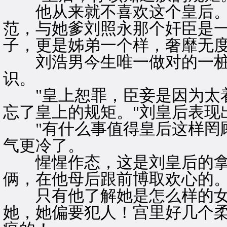
他从来就不喜欢这个皇后。
范，与她爹刘照永那个奸臣是
子，更是姊弟一个样，奢靡无
刘浩男今生唯一做对的一桩
识。
"皇上恕罪，臣妾是因为太着
忘了皇上的规矩。"刘皇后表现
"有什么事值得皇后这样罔顾
气更冷了。
惺惺作态，这是刘皇后的拿
俩，在他母后跟前博取欢心的
只有他了解她是怎么样的女
她，她偏要犯人！宫里好几个