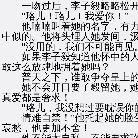
一吻过后，李子毅略略松开
"珞儿！珞儿！我爱你！"
他喃喃叫着她的名字，有力
中似的。他将头埋人她发间，
"没用的，我们不可能再见。
如果李子毅知道他怀中的人
敢这么放肆地拥着她吗？
普天之下，谁敢争夺皇上的
她不会开口要子毅留她，她
真爱都是奢求！
"珞儿，我没想过要耽误你
情难自禁！"他托起她的脸蛋
哀愁，他更加不舍！