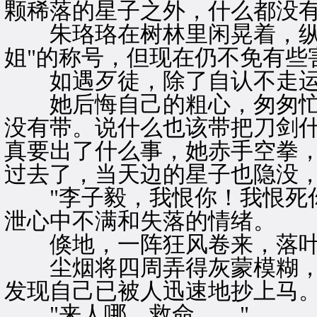
颗稀落的星子之外，什么都没
朱珞珞在树林里闲晃着，纵然
姐"的称号，但现在仍不免有些
如遇歹徒，除了自认不走运
她后悔自己的粗心，匆匆忙
没有带。说什么也该带把刀剑
真要出了什么事，她赤手空拳，
过去了，当天边的星子也隐没
"李子毅，我恨你！我恨死你
泄心中不满和失落的情绪。
倏地，一阵狂风卷来，落叶
尘烟将四周弄得灰蒙模糊，
发现自己已被人迅速地抄上马
"来人哪，救命……"