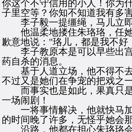
你这个不守信用的小人！你为
子里空等？你知不知道我有多害
李子毅一提缰绳，马儿立即
他温柔地搂住朱珞珞，任她
歉意地说："珞儿，都是我不好
李子教原本是可以早些出宫
药自杀的消息。
基于人道立场，他不得不去
不过又是她们在争宠的把戏之
而事实也是如此，果真只是
一场闹剧！
一将事情解决，他就快马加
的时间晚了许多，无怪乎她会
沿路，他都在担心朱珞珞会