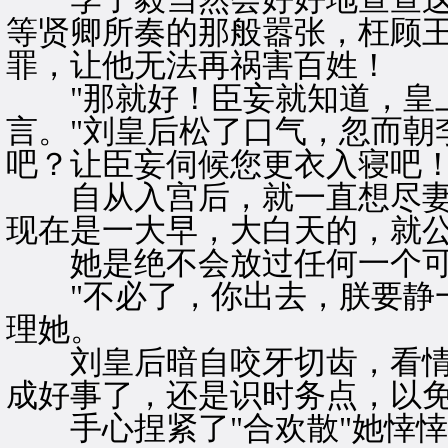
等贤卿所奏的那般嚣张，枉顾
罪，让他无法再祸害百姓！
"那就好！臣妄就知道，皇上
言。"刘皇后松了口气，忽而朝
吧？让臣妄伺候您更衣入寝吧！
自从入宫后，就一直想尽妻
现在是一大早，大白天的，就
她是绝不会放过任何一个可
"不必了，你出去，朕要静一
理她。
刘皇后暗自咬牙切齿，看情
成好事了，还是识时务点，以
手心捏紧了"合欢散"她悻悻