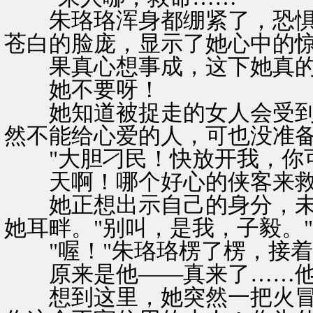
朱珞珞浑身都绷紧了，恐惧
苍白的脸庞，显示了她心中的
果真心想事成，这下她真的
她不要呀！
她知道被捉走的女人会受到
然不能给心爱的人，可也没准
"大胆刁民！快放开我，你可
天啊！哪个好心的侠客来救
她正想出示自己的身分，未
她耳畔。"别叫，是我，子毅。"
"喔！"朱珞珞楞了楞，接着
原来是他——真来了……他
想到这里，她突然一把火冒上