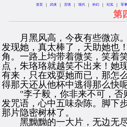
|
|
|
|
|
|
首页
武侠
言情
现代
科幻
纪实
军
第
月黑风高，今夜有些微凉。
发现她，真太棒了，天助她也
角。一路上均带着微笑，笑着
点，朱珞珞就越笑不出来！她
有来，只在戏耍她而已，那怎
得那天还从他杯中逃得那么快
"李子毅，你非来不可，否则
发咒语，心中五味杂陈。脚下
那片隐密树林了。
黑黝黝的一大片，无边无尽