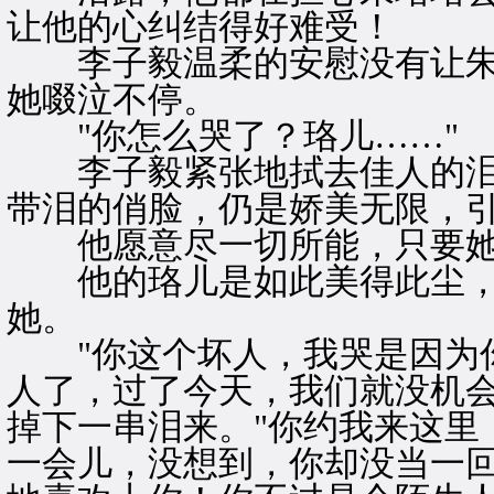
让他的心纠结得好难受！
李子毅温柔的安慰没有让朱
她啜泣不停。
"你怎么哭了？珞儿……"
李子毅紧张地拭去佳人的泪
带泪的俏脸，仍是娇美无限，
他愿意尽一切所能，只要她
他的珞儿是如此美得此尘，
她。
"你这个坏人，我哭是因为你
人了，过了今天，我们就没机会
掉下一串泪来。"你约我来这里
一会儿，没想到，你却没当一