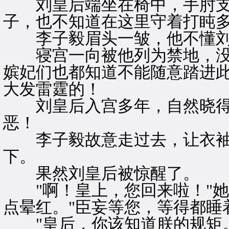
刘皇后端坐在椅中，手肘支
子，也不知道在这里守着打盹
李子毅眉头一皱，他不懂刘
寝宫一向被他列为禁地，没
嫔妃们也都知道不能随意踏进
大发雷霆的！
刘皇后入宫多年，自然晓得
恶！
李子毅故意走过去，让衣袖
下。
果然刘皇后被惊醒了。
"啊！皇上，您回来啦！"她
点晕红。"臣妄等您，等得都睡
"皇后，你该知道朕的规矩。