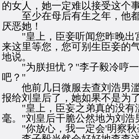
的女人，她一定难以接受这个
至少在母后有生之年，他都
厌恶她！
"皇上，臣妾听闻您昨晚出宫
来这里等您，您可别生臣妾的气
地说。
"为朕担忧？"李子毅冷哼一
吧？"
他前几日微服去查刘浩男滥
报给刘皇后了，她如果不是为
"皇上，臣妄之弟真的没有滥
毫。"刘皇后干脆公然地为刘浩
"你放心，我一定会'明察秋毫
李子毅当然会好好地查查这