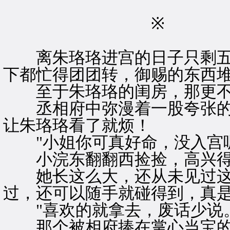
※ 
离朱珞珞进宫的日子只剩五
下都忙得团团转，御赐的东西
至于朱珞珞的闺房，那更不
丞相府中弥漫着一股夸张的
让朱珞珞看了就烦！
"小姐你可真好命，没入宫呢
小浣东翻翻西捡捡，高兴得
她长这么大，还从未见过这
过，还可以随手就碰得到，真
"喜欢的就拿去，废话少说。
那个被相府捧在掌心当宝的