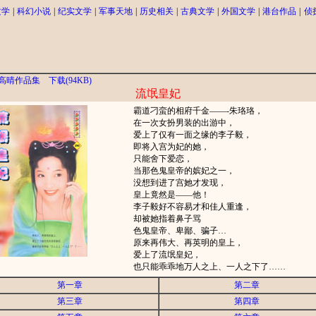
文学
|
科幻小说
|
纪实文学
|
军事天地
|
历史相关
|
古典文学
|
外国文学
|
港台作品
|
侦
高晴作品集
下载(94KB)
流氓皇妃
霸道刁蛮的相府千金——-朱珞珞，
在一次女扮男装的出游中，
爱上了仅有一面之缘的李子毅，
即将入宫为妃的她，
只能舍下爱恋，
当那色鬼皇帝的嫔妃之一，
没想到进了宫她才发现，
皇上竟然是——他！
李子毅好不容易才和佳人重逢，
却被她指着鼻子骂
色鬼皇帝、卑鄙、骗子…
原来再伟大、再英明的皇上，
爱上了流氓皇妃，
也只能乖乖地万人之上、一人之下了……
第一章
第二章
第三章
第四章