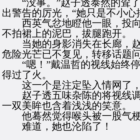
“没事。”赵子透泰然的耸了
出警告的厉光，“她只是不小心
西英气忿地瞪他一眼，投向
不拍裙上的泥巴，拔腿跑开。
当她的身影消失在长廊，赵
危险光芒已不复见，转移话题问
“嗯！”戴温哲的视线始终停
得过了火。
这一个是注定坠入情网了，
赵子透五味杂陈的将视线调
一双美眸也含着浅浅的笑意。
他蓦然觉得喉头被一股气梗
难道，她也沦陷了！