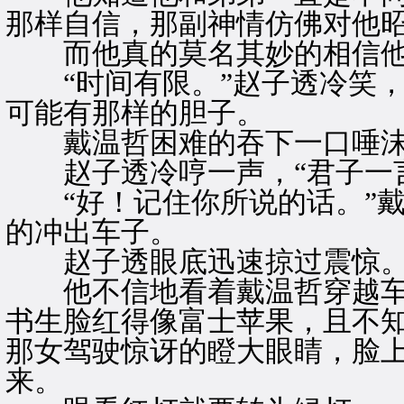
那样自信，那副神情仿佛对他
而他真的莫名其妙的相信
“时间有限。”赵子透冷笑，
可能有那样的胆子。
戴温哲困难的吞下一口唾沫，
赵子透冷哼一声，“君子一言
“好！记住你所说的话。”戴
的冲出车子。
赵子透眼底迅速掠过震惊
他不信地看着戴温哲穿越车
书生脸红得像富士苹果，且不
那女驾驶惊讶的瞪大眼睛，脸
来。