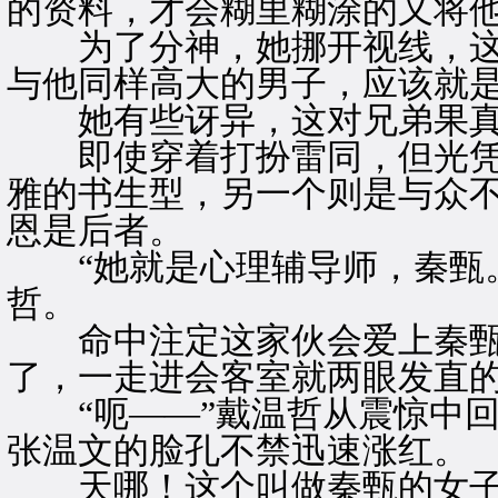
的资料，才会糊里糊涂的又将
为了分神，她挪开视线，这
与他同样高大的男子，应该就
她有些讶异，这对兄弟果真
即使穿着打扮雷同，但光凭
雅的书生型，另一个则是与众
恩是后者。
“她就是心理辅导师，秦甄。
哲。
命中注定这家伙会爱上秦甄
了，一走进会客室就两眼发直
“呃——”戴温哲从震惊中回
张温文的脸孔不禁迅速涨红。
天哪！这个叫做秦甄的女子