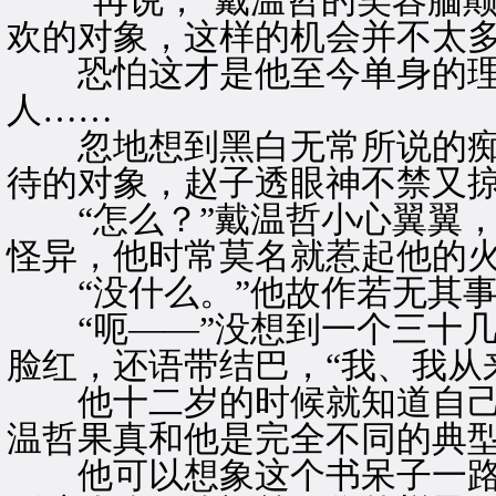
“再说，”戴温哲的笑容腼颠
欢的对象，这样的机会并不太多
恐怕这才是他至今单身的理
人……
忽地想到黑白无常所说的痴
待的对象，赵子透眼神不禁又
“怎么？”戴温哲小心翼翼，
怪异，他时常莫名就惹起他的
“没什么。”他故作若无其事
“呃——”没想到一个三十几
脸红，还语带结巴，“我、我从
他十二岁的时候就知道自己
温哲果真和他是完全不同的典
他可以想象这个书呆子一路