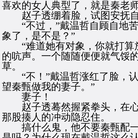
喜欢的女人典型了，就是秦老师
赵子透绷着脸，试图安抚自
“不过，”戴温哲自顾自地苦
象了，是不是？”
“难道她有对象，你就打算放
的吭声。一个随随便便就气馁
草。
“不！”戴温哲涨红了脸，认
望秦甄做我的妻子。”
妻子！
赵子透蓦然握紧拳头，在心
那股揍人的冲动隐忍住。
搞什么鬼，他不要秦甄配一
是吗？为什么现在戴温哲这么