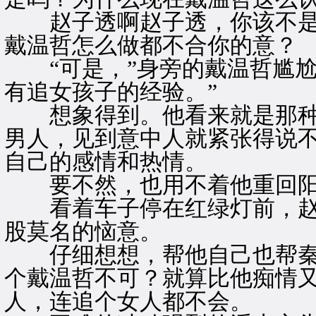
赵子透啊赵子透，你该不是
戴温哲怎么做都不合你的意？
“可是，”身旁的戴温哲尴尬
有追女孩子的经验。”
想象得到。他看来就是那种
男人，见到意中人就紧张得说
自己的感情和热情。
要不然，也用不着他重回阳
看着车子停在红绿灯前，赵
股莫名的恼意。
仔细想想，帮他自己也帮秦
个戴温哲不可？就算比他痴情
人，连追个女人都不会。