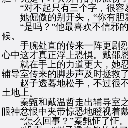
“对不起只有三个字，很容易
她倔傲的别开头，“你有胆就
“是吗？”他最喜欢不信邪的
候。
手腕处直的传来一阵更剧烈
心中这才真正浮上恐惧。戴邵
就在手上的力道更大，她忍
辅导室传来的脚步声及时拯救
赵子透蓦地松手，不过很不
土地上。
秦甄和戴温哲走出辅导室之
眼神忿恨中夹带惊恐地瞪视着
“怎么回事？”秦甄怔了怔