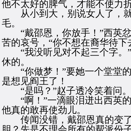
他不太好的脾气，才能不使力
从小到大，别说女人了，就
毛。
“戴邵恩，你放手！”西英忿
苦的哀号，“你不想在裔华待下
“我没听见对不起三个字。”
休的。
“你做梦！”要她一个堂堂的
是想见阎王了！
“是吗？”赵子透冷笑着问
“啊！”一滴眼泪迸出西英的
他真的敢再使劲儿。
传闻没错，戴邵恩真的变了
胆？先是不理会所有的帮派份