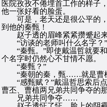
医院孜孜不倦埋首工作的样子
他一张好看的脸蛋。
可是，老天还是很公平的，
到他的秦甄！
赵子透的眉峰紧紧攒蹙起
“访谈的老师叫什么名字？”
“秦甄。”即使戴温哲就要和
个名字时仍然心不甘情不愿。
“秦甄？”
“秦朝的秦，甄……就是曹植
“感甄赋？”戴温哲思索后点
曹丕、曹植两兄弟共同争夺的那
兄弟共同争夺……
赵子透怔了怔，脸上的阴霾