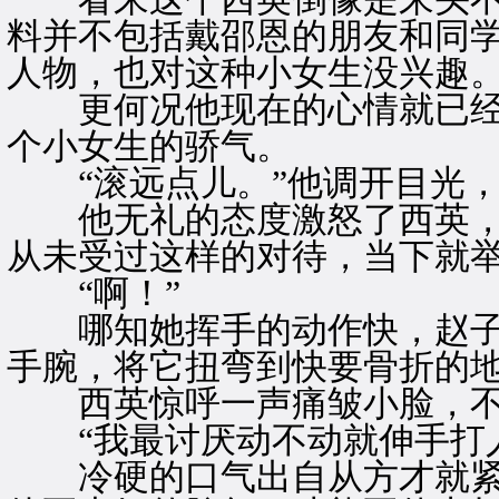
料并不包括戴邵恩的朋友和同
人物，也对这种小女生没兴趣
更何况他现在的心情就已经
个小女生的骄气。
“滚远点儿。”他调开目光，
他无礼的态度激怒了西英，
从未受过这样的对待，当下就
“啊！”
哪知她挥手的动作快，赵子
手腕，将它扭弯到快要骨折的
西英惊呼一声痛皱小脸，不
“我最讨厌动不动就伸手打人
冷硬的口气出自从方才就紧