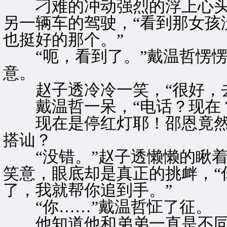
刁难的冲动强烈的浮上心头
另一辆车的驾驶，“看到那女孩
也挺好的那个。”
“呃，看到了。”戴温哲愣愣
意。
赵子透冷冷一笑，“很好，去
戴温哲一呆，“电话？现在？
现在是停红灯耶！邵恩竟然
搭讪？
“没错。”赵子透懒懒的瞅着
笑意，眼底却是真正的挑衅，“
了，我就帮你追到手。”
“你……”戴温哲怔了征。
他知道他和弟弟一直是不同