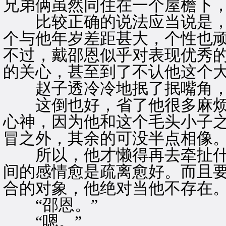
兄弟俩虽然同住在一个屋檐下
比较正确的说法应当说是，
个与他年岁差距甚大，个性也
不过，戴邵恩似乎对表现优秀
的关心，甚至到了不认他这个
赵子透冷冷地抿了抿嘴角，
这倒也好，省了他很多麻烦
心神，因为他和这个毛头小子
冒之外，其余的可没半点相像
所以，他才懒得再去牵扯什
间的感情愈是疏离愈好。而且
合的对象，他绝对当他不存在
“邵恩。”
“嗯。”