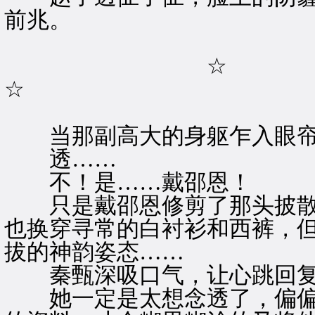
前兆。
☆
☆
当那副高大的身躯乍入眼帘
透……
不！是……戴邵恩！
只是戴邵恩修剪了那头披散
也换穿寻常的白衬衫和西裤，
拔的神韵姿态……
秦甄深吸口气，让心跳回复
她一定是太想念透了，偏偏