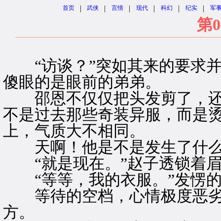
|
|
|
|
|
|
首页
武侠
言情
现代
科幻
纪实
军
第0
“访谈？”突如其来的要求并
傻眼的是眼前的弟弟。
邵恩不仅仅把头发剪了，还
不是过去那些奇装异服，而是
上，气质大不相同。
天啊！他是不是发生了什么
“就是现在。”赵子透锁着眉
“等等，我的衣服。”发愣的
等待的空档，心情极度恶劣
方。