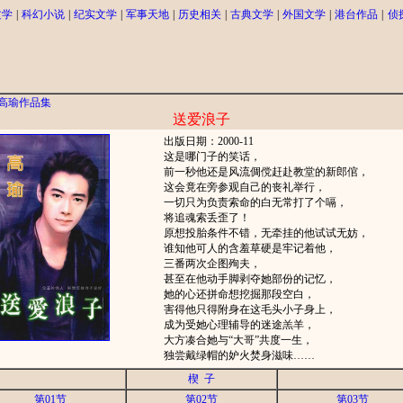
文学
|
科幻小说
|
纪实文学
|
军事天地
|
历史相关
|
古典文学
|
外国文学
|
港台作品
|
侦
高瑜作品集
送爱浪子
出版日期：2000-11
这是哪门子的笑话，
前一秒他还是风流倜傥赶赴教堂的新郎倌，
这会竟在旁参观自己的丧礼举行，
一切只为负责索命的白无常打了个嗝，
将追魂索丢歪了！
原想投胎条件不错，无牵挂的他试试无妨，
谁知他可人的含羞草硬是牢记着他，
三番两次企图殉夫，
甚至在他动手脚剥夺她部份的记忆，
她的心还拼命想挖掘那段空白，
害得他只得附身在这毛头小子身上，
成为受她心理辅导的迷途羔羊，
大方凑合她与“大哥”共度一生，
独尝戴绿帽的妒火焚身滋味……
楔 子
第01节
第02节
第03节