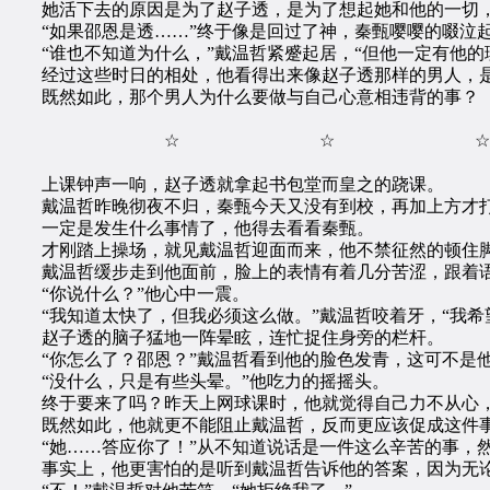
她活下去的原因是为了赵子透，是为了想起她和他的一切，
“如果邵恩是透……”终于像是回过了神，秦甄嘤嘤的啜泣起
“谁也不知道为什么，”戴温哲紧蹙起居，“但他一定有他的
经过这些时日的相处，他看得出来像赵子透那样的男人，是
既然如此，那个男人为什么要做与自己心意相违背的事？
☆ ☆ ☆
上课钟声一响，赵子透就拿起书包堂而皇之的跷课。
戴温哲昨晚彻夜不归，秦甄今天又没有到校，再加上方才打
一定是发生什么事情了，他得去看看秦甄。
才刚踏上操场，就见戴温哲迎面而来，他不禁征然的顿住
戴温哲缓步走到他面前，脸上的表情有着几分苦涩，跟着语出
“你说什么？”他心中一震。
“我知道太快了，但我必须这么做。”戴温哲咬着牙，“我希
赵子透的脑子猛地一阵晕眩，连忙捉住身旁的栏杆。
“你怎么了？邵恩？”戴温哲看到他的脸色发青，这可不是
“没什么，只是有些头晕。”他吃力的摇摇头。
终于要来了吗？昨天上网球课时，他就觉得自己力不从心，
既然如此，他就更不能阻止戴温哲，反而更应该促成这件事
“她……答应你了！”从不知道说话是一件这么辛苦的事，然
事实上，他更害怕的是听到戴温哲告诉他的答案，因为无论