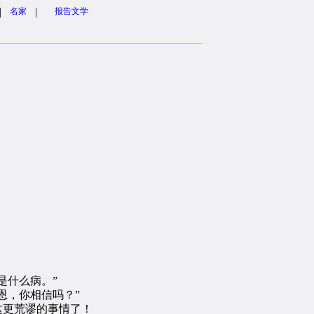
|
|
名家
报告文学
。
是什么病。”
恩，你相信吗？”
这更荒谬的事情了！