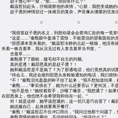
赵子透心中一窒，“那……你回答什么？”
戴温哲抬起头，仔细观察他的表情，“心脏，我想变成她的心
赵子透的神情掠过一抹难言的复杂，声音像从绷紧的弦发出来
☆ ☆ ☆
“我假冒赵子透的名义，到慈幼基金会查询汇款的每一笔资料
“这是……”秦甄眼中盈满了震惊，不敢置信的望着面前的
“邵恩课本里夹着的。”戴温哲冷静的点起一根烟，他没有抽
夹着一株含羞草，我从没见过有人拿含羞草当书签。”
含羞草……
秦甄垂下了眼睑，睫毛却不自主的抖颤。
真的是透！戴邵恩真的是赵子透？！
她和戴温哲是不是疯了？为了那通电话，他们竟然真的试图
“待会儿，我还会接到邵恩头发检验通知的电话，我们很快就
“不！”秦甄泪光盈盈的眸子抬了起来，“我不想知道结果，
“秦甄……”事实俱在了，她为什么还要否认？更何况，不
“他不是他！”她绞着双手，沙哑了嗓音，“我想通了！如果
在邵恩身上，他也绝不会希望我和你在一起。”
对！就是这样，她早该想通的，这一切只是巧合罢了！戴邵
她说服自己，起身就要离开餐厅。
“秦甄！”戴温哲忍不住冲口而出，“我问过他那个问题了，
秦甄震慑的顿住脚步，不信的转回头，“你说什么？”