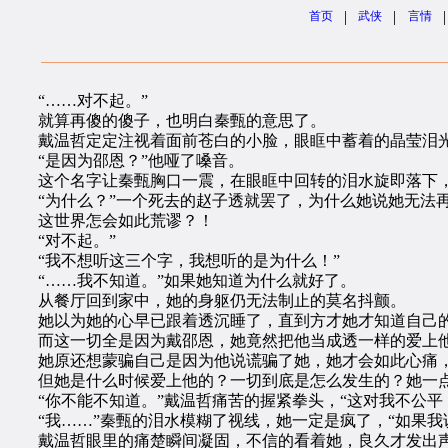
|
|
|
首页
武侠
言情
“……对不起。”
就算再傻的傻子，也明白秦甄的意思了。
戴温哲定定注视着面前苍白的小脸，眼眶中蓄着的晶莹泪光
“是因为邵恩？”他哑了嗓音。
这个名字让秦甄胸口一震，在眼眶中回转的泪水旋即落下，
“为什么？”一个死去的赵子透就罢了，为什么她说她无法再
这世界怎会如此荒谬？！
“对不起。”
“我不想听这三个字，我想听的是为什么！”
“……我不知道。”如果她知道为什么就好了。
从餐厅回到家中，她的身躯仍无法制止的莫名抖颤。
她以为她的心早已跟着透沉睡了，直到方才她才知道自己的
而这一切全是因为戴邵恩，她竟然把他当成透一样的爱上
她原还想蒙骗自己是因为他说谎骗了她，她才会如此心痛，
但她是什么时候爱上他的？一切到底是怎么发生的？她一
“你不能不知道。”戴温哲痛苦的握紧拳头，“这对我不公平
“我……”秦甄的泪水模糊了视线，她一定是疯了，“如果我
戴温哲眼里的痛楚瞬间凝固，不信的看着她，良久才发出声音