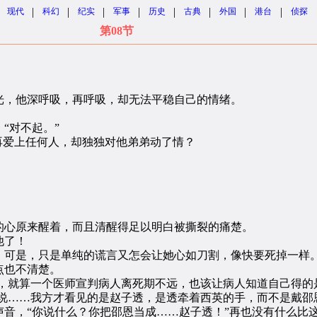
|
|
|
|
|
|
|
|
现代
科幻
纪实
军事
历史
古典
外国
港台
侦探
第08节
，他深呼吸，再呼吸，却无法平稳自己的情绪。
“对不起。”
爱上任何人，却独独对他弟弟动了情？
心原来醒着，而且清醒得足以明白被撕裂的痛楚。
他了！
可是，只是单纯的谎言又怎会让她心如刀割，像快要死掉一样
点也不清楚。
，就算一个医师宣判病人离死期不远，也该让病人知道自己得的
说……我方才看见的是赵子透，是透牵着西英的手，而不是戴邵
，“你说什么？你把邵恩当成……赵子透！”再也没有什么比