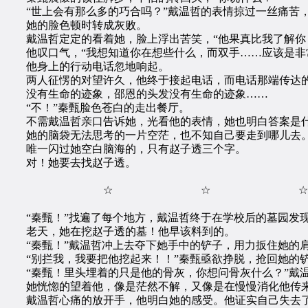
“世上会有那么多的巧合吗？”戴温哲的表情掠过一丝痛苦，
她的脸色顿时转成灰败。
戴温哲定定的看着她，脸上浮出苦笑，“他果真比我了解你，
他叹口气，“我想知道你在想些什么，而双手……应该是非常
他身上的行动电话忽地响起。
两人征愣的对望许久，他终于接起电话，而电话那端传达的
没有生命的迹象，邵恩的头发没有生命的迹象……
“不！”秦甄脸色苍白的走出餐厅。
不需戴温哲亲口告诉她，光看他的表情，她也明白答案是
她的脑袋无法思考的一片空茫，也不知自己要走到哪儿去
唯一闪过她空白脑海的，只有赵子透三个字。
对！她要去找赵子透。
☆ ☆ ☆
“秦甄！”找遍了每个地方，戴温哲终于在学校后的墓园发
老天，她在挖赵子透的墓！他早该料到的。
“秦甄！”戴温哲冲上去夺下她手中的铲子，用力扳住她的肩
“别拦我，我要把他挖起来！！”秦甄亟欲挣脱，抢回她的铲
“秦甄！里头埋着的只是他的骨灰，你想问骨灰什么？”戴温
她恍惚的望着他，像是茫然不解，又像是在慢慢消化他传
戴温哲心痛的放开手，他明白她的感受。他证实自己失去了