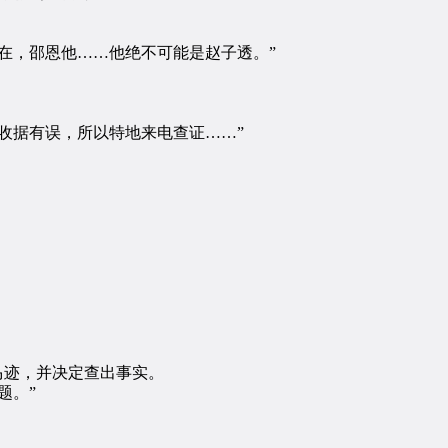
在，邵恩他……他绝不可能是赵子透。”
收据有误，所以特地来电查证……”
马迹，并决定查出事实。
题。”