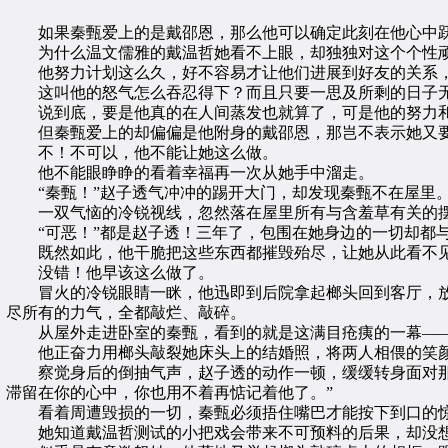
如果秦甄爱上的是戴邵恩，那么他可以确定此刻在他心中跃
为什么温文儒雅的戴温哲她看不上眼，却独独对这个个性顽
他努力计划这么久，好不容易才让他们进展到好友的关系，
这叫他的怒气怎么吞忍得下？而且只要一思及所剩的日子无
说到底，要是他真的在人间蒸发也就算了，可是他的努力和
但秦甄爱上的却偏偏是他附身的戴邵恩，那岂不表示她又要
不！不可以，他不能让她这么做。
他不能眼睁睁的看着幸福再一次从她手中溜走。
“秦甄！”赵子透气冲冲的踢开大门，却发现秦甄不在屋里
一双气恼的冷锐视线，忽然落在屋里所有与含羞草有关的
“可恶！”都是赵子透！三年了，包围在她身边的一切却都与
既然如此，他干脆把这些东西都摧毁殆尽，让她从此看不见
没错！他早该这么做了。
冒火的冷锐眼睛一眯，他迅即到后院拿起榔头回到客厅，放
尽所有的力气，全都敲烂、敲碎。
从屋外走进卧室的秦甄，看到的就是这满目疮痍的一幕—
他正奋力用榔头敲裂她床头上的结婚照，将两人相偎的笑颜
察觉身后的倒抽气声，赵子透的动作一顿，缓缓转身面对那双
滞留在你的心中，你也用不着再惦记着他了。”
看着周遭毁损的一切，秦甄必须捂住嘴巴才能按下到口的
她知道戴温哲测试的小把戏会带来不可预料的后果，却没想