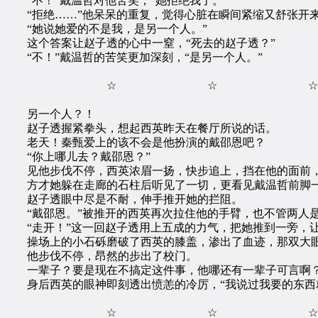
“不！”戴温哲对他苦笑，“她拒绝我了。”
“拒绝……”他呆呆的重复，觉得心脏在瞬间紧缩又舒张开来
“她说她爱的不是我，是另一个人。”
这个答案让赵子透的心中一窒，“死去的赵子透？”
“不！”戴温哲的苦笑更加深刻，“是另一个人。”
☆ ☆ ☆
另一个人？！
赵子透握紧拳头，想起西英昨天在餐厅所说的话。
老天！秦甄爱上的该不会是他扮演的戴邵恩吧？
“你上哪儿去？戴邵恩？”
见他步伐不停，西英浓眉一扬，快步追上，挡在他的面前，“
方才她躲在走廊的石柱后听见了一切，更看见戴温哲前脚一
赵子透眼中尽是不耐，伸手推开她的拦阻。
“戴邵恩。”被推开的西英再次拉住他的手臂，也不管两人是
“走开！”这一回赵子透用上五成的力气，把她推到一旁，让
操场上的小石砾磨破了西英的膝盖，渗出了血迹，那双大眼霎
他步伐不停，昂然的步出了校门。
一辈子？要是现在不搞定这件事，他哪还有一辈子可言啊
身后西英的眼神即刻透出愤恙的冷厉，“我说过我要的东西就
☆ ☆ ☆