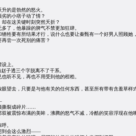
升的是勃然的怒火。
劣的小痞子动了情？
却在这关键时刻突然夭折？
多了，他暴躁的脾气不禁更加狂肆。
牺牲要有所结果才行，说什么也要让秦甄有一个好男人照顾她
再尝一次死别的痛苦？
。
摆设上。
赵子透三个字脱离不了干系。
也听不见，再也不用受到他的桎梏。
眼望去，只要是与他有关的任何东西，甚至所有带有含羞草样式
—
撕裂成碎片……
被震惊布满的美眸，沸腾的怒气不减，冷酷的笑容浮现在他嘴
惊呼。
到会这么激烈——