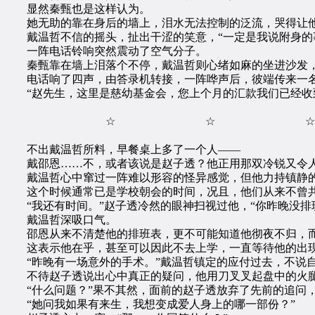
显然秦甄也是这样认为。
她无助的靠在身后的墙上，泪水无法控制的泛流，哭得让
戴温哲不信的摇头，扯出干涩的笑意，“一定是我说附身的事
一阵电话铃响突然震动了空气分子。
秦甄靠在墙上泪落个不停，戴温哲则心绪如麻的坐进沙发，
电话响了四声，由答录机转接，一阵哗声后，彼端传来一名
“赵先生，这里是慈幼基金会，您上个月的汇款我们已经收到
☆ ☆ ☆
不出戴温哲所料，早餐桌上多了一个人——
戴邵恩……不，或者该说是赵子透？他正用那双冷锐又令人
戴温哲心中窜过一阵难以形容的怪异感觉，但他力持镇静的坐
这个时候通常已是学校朝会的时间，况且，他们从来不曾
“我还有时间。”赵子透冷然的眼神扫视过他，“你昨晚没排
戴温哲深吸口气。
邵恩从来不清楚他的排班表，更不可能知道他彻夜不归，而
这表示他在乎，甚至可以因此不去上学，一直等待他的出
“昨晚有一场意外的手术。”戴温哲镇定的应付过去，不说自
不待赵子透说出心中真正的疑问，他用刀叉叉起盘中的火腿，
“什么问题？”果不其然，面前的赵子透放弃了先前的追问，
“她问我如果有来生，我想变成爱人身上的哪一部份？”