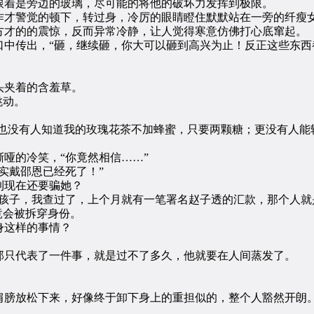
着是旁边的玻璃，尽可能的将他的破坏力发挥到极限。
才警觉的顿下，转过身，冷厉的眼睛瞪住默默站在一旁的纤瘦
才的的震惊，反而异常冷静，让人觉得寒意仿佛打心底窜起。
传出，“砸，继续砸，你大可以砸到高兴为止！反正这些东西
夹着的含羞草。
跳动。
也没有人知道我的玫瑰花茶不加蜂蜜，只要两颗糖；更没有人能
的冷笑，“你竟然相信……”
实戴邵恩已经死了！”
现在还要骗她？
子，我查过了，上个月就有一笔署名赵子透的汇款，那个人就
竟会被拆穿身份。
这样的事情？
只代表了一件事，就是过不了多久，他就要在人间蒸发了。
膀放松下来，好像终于卸下身上的重担似的，整个人豁然开朗