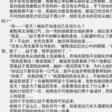
似乎是有意激怒她，他蓦地又举起榔头敲碎桌上的相框，跟
直到他发现秦甄出乎意料的一直没有出声阻止，手下的动作
她抿着唇不发一语，美丽的大眼直视着他，眼底已经没有方
不对劲的感觉才掠过赵子透心中，就听见冰冷的语音从她口中
吗？”
“你——”老天！她知不知道自己在说什么？
秦甄再次深吸口气，自一旁的抽屉拿出他的课本，抽出里头
“那是……”赵子透手中的榔头颓然落地，心脏霎时停止了
不！不会的，光凭含羞草，她没有理由知道……
“没有人用含羞草当书签的。”秦甄强自忍住心中的哽咽，“
我，除了……赵子透，我早该想到了。”
所有的血色从他的脸上迅速褪去，所有的震惊不信都化作嘶哑
“我就是相信！难道我疯了，戴温哲也跟着疯了吗？他都证
望着赵子透震惊的神情，她的一滴泪滑落下来。为什么他到
“你说过只要你还有一口气在，就不会放弃帮助需要帮助的孩
“你疯了、你真的疯了！”他震慑的跌坐在床上，不敢相信
戴温哲就罢了！但秦甄明明是个无神论者，竟然也相信附身
老天！他是为了戴温哲而来，但看看现在发生了什么事？
他的计划毁于一旦，他再也不可能将他们两个凑成对，而那
人间蒸发……
这四个字忽然让赵子透觉得可笑起来。
他努力了这么久，现在功亏一篑，却发觉自己长久僵硬的肩
而豁然开朗的他现在只想做一件事。