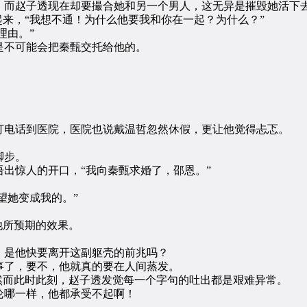
而赵子透现在却要撮合她和另一个男人，这无异是摧毁她活下
来，“我想不通！为什么他要我和你在一起？为什么？”
理由。”
不可能会把秦甄交托给他的。
电话到医院，医院也说戴温哲忽然休假，更让他觉得忐忑。
脚步。
惊人的开口，“我向秦甄求婚了，邵恩。”
望她变成我的。”
他所预期的效果。
是他快要离开这副躯壳的前兆吗？
了，要不，他就真的要在人间蒸发。
而此时此刻，赵子透发觉每一个字句的吐出都是艰难异常。
哪一样，他都承受不起啊！