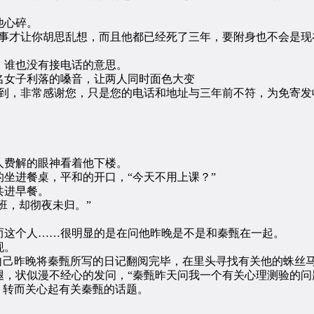
他心碎。
才让你胡思乱想，而且他都已经死了三年，要附身也不会是现
谁也没有接电话的意思。
女子利落的嗓音，让两人同时面色大变
，非常感谢您，只是您的电话和地址与三年前不符，为免寄发
费解的眼神看着他下楼。
进餐桌，平和的开口，“今天不用上课？”
共进早餐。
班，却彻夜未归。”
这个人……很明显的是在问他昨晚是不是和秦甄在一起。
现。
己昨晚将秦甄所写的日记翻阅完毕，在里头寻找有关他的蛛丝
状似漫不经心的发问，“秦甄昨天问我一个有关心理测验的问
转而关心起有关秦甄的话题。