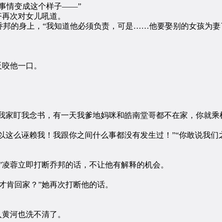
事情变成这个样子——”
齐再次对女儿吼道。
的身上，“我知道他必须负责，可是……他要娶别的女孩为妻
反咬他一口。
我家盯我念书，有一天我爹地妈咪和皓南堂哥都不在家，你就乘
这么诬赖我！我跟你之间什么事都没有发生过！”“你敢说我们
”凌蓉立即打断乔邦的话，不让他有解释的机会。
肯回家？”她再次打断他的话。
入黄河也洗不清了。