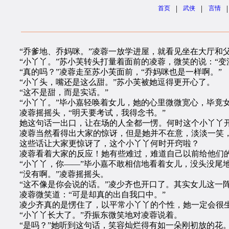
|
|
|
首页
武侠
言情
“乔爹地、乔妈咪。”凌蓉一放学进屋，就看见坐在大厅和父
“小丫丫。”苏小芙转头打量着面前的凌蓉，微笑的说：“变
“真的吗？”凌蓉走至苏小芙面前，“乔妈咪也是一样啊。”
“小丫头，嘴还是这么甜。”苏小芙被她逗得更开心了。
“这不是甜，而是实话。”
“小丫丫。”毕小嘉轻唤着女儿，她的心里微微宽心，毕竟女
凌蓉摇摇头，“明天要考试，我得念书。”
她这句话一出口，让在场的人全都一愣。何时这个小丫丫开
凌蓉当然看得出大家的惊讶，但是她并不在意，淡淡一笑，“
这些话让大家更惊讶了，这个小丫丫何时开窍啦？
凌蓉看着大家的反应！她有些难过，难道自己以前给他们的印
“小丫丫，你——”毕小嘉不敢相信地看着女儿，没头没尾地
“没有啊。”凌蓉摇摇头。
“这不像是你会说的话。”凌少齐也开口了。其实女儿这一阵
凌蓉微笑道：“可是却真的出自我口中。”
凌少齐真的是愣住了，以平常小丫丫的个性，她一定会很生气
“小丫丫长大了。”乔振东微笑地对凌蓉说着。
“是吗？”她听到这句话，笑容灿烂得有如一朵刚初放的花。