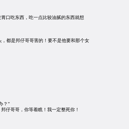
没胃口吃东西，吃一点比较油腻的东西就想
！
，都是邦仔哥哥害的！要不是他要和那个女
办？”
！邦仔哥哥，你等着瞧！我一定整死你！