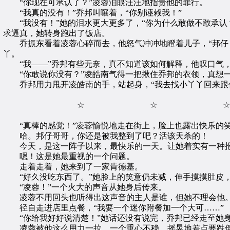
“你现在可承认了？”凌蓉泪眼汪汪地指责他的罪行。
“我真的没有！”乔邦叫嚷着，“你别诬赖我！”
“我没有！”她的泪水更大更多了，“你为什么敢做不敢承认
求逼真，她转身跑出了饭店。
乔振东看着凌蓉心碎而去，他怒气冲冲地瞪着儿子，“邦仔！
丫。
“我——”乔邦有些无奈，真不知道该如何解释，他叹口气，
“你敢说你没有？”凌皓南气得一把揪住乔邦的衣领，真想
乔邦用力甩开凌皓南的手，站起身，“我去找小丫丫回来跟你
☆ ☆ ☆
“真棒的感觉！”凌蓉愉悦地走在街上，脸上也露出快乐的
哈。邦仔哥哥，你还是被我整到了吧？活该天杀的！
今天，是这一阵子以来，最快乐的一天。让她着实有一种报
嗯！这是她最重视的一个问题。
走着走着，她来到了一家肯德基。
“好久没吃东西了。”她脸上的笑意仍未减，伸手摸摸肚皮，
“凌蓉！”一个火大的声音从她身后传来。
凌蓉不用回头也听得出这声音的主人是谁，但她不理会他
径自走进店里点餐，“我要一个迷你附餐加一个大可……”
“你给我好好说清楚！”她话还没有说完，乔邦已经走至她
凌蓉被他这么用力一拉，一个重心不稳，摇晃地差点要跌