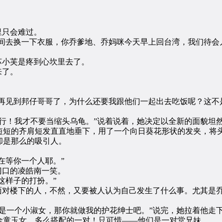
里只会难过。
间去换一下衣服，你乔爹地、乔妈咪今天早上回台湾，我们待会
小芙是疼到心坎里去了。
来了。
再见到邦仔哥哥了，为什么还要我跟他们一起出去吃饭呢？这不
！我才不要当缩头乌龟。”说着说着，她决定以全新的面貌坦
短的齐肩短发直直地垂下，用了一个向日葵花形状的发夹，将头
却是那么的吸引人。
在等你一个人耶。”
门口的凌皓南一笑。
这样子的打扮。”
对楼下的人，不然，又要被人认为自己发生了什么事。尤其是
一个小淑女，那你就做我的护花绅士吧。”说完，她拉着他走
童玉女，多么搭配的一对！只可惜——他们是一对堂兄妹。