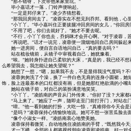
“那不错呀，下次带他来家里玩。”
毕小嘉话才一落，门铃声便响起。
“一定是邦仔来了。”凌少齐猜想着。
“那我回房间去了。”凌蓉实在不想见到乔邦。看到他，心
“小丫丫。”毕小嘉叫住正要拔腿冲回房间的女儿，“你回房
“不用了吧，你们去就好了。”她才不要去呢。
“不行，小丫丫你也去，乔妈咪才会开心啊。”对于凌蓉，苏
“再说吧。”话才一说完，凌蓉便一溜烟地回自己房间躲起
她一进房间，便自言自语地问自己，“真的要去吗？”
站在梳妆镜前，从镜子中审视着自己，她犹豫着。
“唉。”她转身扑进自己柔软的大床，“真是的，我已经不想
么希望我去，我怎能让她失望呢？”
她想了一想，“嗯，如果我不去，不是显得我没气度吗？不行
凌蓉匆匆洗了个澡，换了一件白色无肩的连身小圆裙，她短
饰，脸上连最基本的口红都没有画，但是她那红艳欲滴的小嘴
她站在镜子前，对自己的装扮满意地笑笑。
“小丫丫。”凌皓南的声音从门外传来，“你好了没？大家都
“马上来了。”她应了一声，随即走至门前打开门，对站在
“唷。”他一看到她的打扮，大吃一惊，“真难得你今天会是
“是吗？”凌蓉保持心情愉快地说。她可不想一张苦瓜脸去面
“像个小淑女一样。”凌皓南衷心地赞美她。
凌蓉保持着微笑，自动地挽住凌皓南的手臂，“既然我今天是
才一下楼，全部的人都将视线朝向凌蓉和凌皓南。好一对金