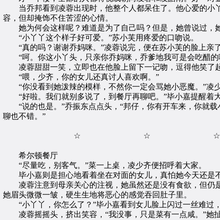
当乔邦看到凌蓉出现时，他整个人都呆住了。他心爱的小丫
容，但却掩饰不住苦涩的心情。
她为何会这样呢？难道是为了自己吗？但是，她曾说过，她
“小丫丫这个样子好可爱。”苏小芙用疼爱的口吻说。
“真的吗？谢谢乔妈咪。”凌蓉说完，便在苏小芙的脸上亲了
“呵。你这小丫头，只亲你乔妈咪，乔爹地我可是会吃醋的唷
凌蓉甜甜一笑，立即也在他脸上留下一记吻，逗得他笑了
“喂，少齐，你的女儿还真讨人喜欢啊。”
“你没看到她泼辣的模样，不然你一定会骂她小恶魔。”凌少
“好啦。我们就别多说了，到餐厅再聊吧。”毕小嘉提醒着
“说的也是。”乔振东点点头，“邦仔，你有开车来，你就载小
聊也不错。”
☆ ☆ ☆
希尔顿餐厅
“尽量吃，别客气。”菜一上桌，凌少齐便招呼着大家。
毕小嘉则是担心地看着坐在对面的女儿，真怕她今天还是
凌蓉注意到母亲关心的注视，她虽然还是没有食欲，但仍是
她眉头微微一皱，硬生生地将恶心的感觉吞回肚子里。
“小丫丫，你怎么了？”毕小嘉看到女儿脸上闪过一丝难过
凌蓉摇摇头，挤出笑容，“我没事，只是菜有一点咸。”她