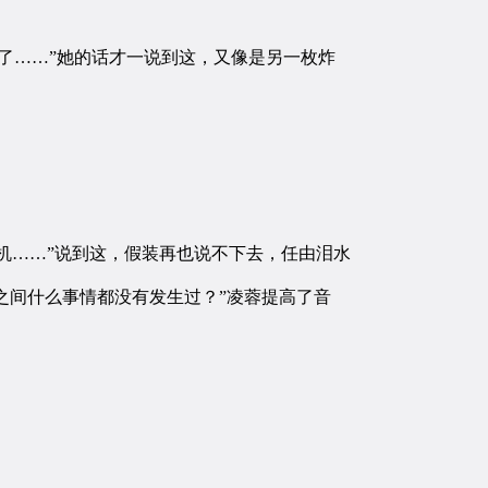
了……”她的话才一说到这，又像是另一枚炸
机……”说到这，假装再也说不下去，任由泪水
之间什么事情都没有发生过？”凌蓉提高了音