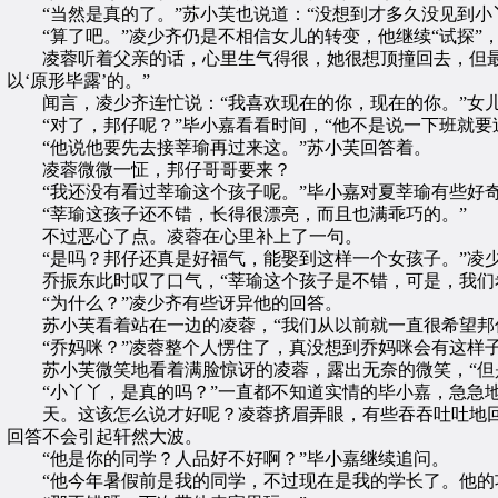
“当然是真的了。”苏小芙也说道：“没想到才多久没见到小
“算了吧。”凌少齐仍是不相信女儿的转变，他继续“试探”，
凌蓉听着父亲的话，心里生气得很，她很想顶撞回去，但最后
以‘原形毕露’的。”
闻言，凌少齐连忙说：“我喜欢现在的你，现在的你。”女儿
“对了，邦仔呢？”毕小嘉看看时间，“他不是说一下班就要
“他说他要先去接莘瑜再过来这。”苏小芙回答着。
凌蓉微微一怔，邦仔哥哥要来？
“我还没有看过莘瑜这个孩子呢。”毕小嘉对夏莘瑜有些好
“莘瑜这孩子还不错，长得很漂亮，而且也满乖巧的。”
不过恶心了点。凌蓉在心里补上了一句。
“是吗？邦仔还真是好福气，能娶到这样一个女孩子。”凌
乔振东此时叹了口气，“莘瑜这个孩子是不错，可是，我们希
“为什么？”凌少齐有些讶异他的回答。
苏小芙看着站在一边的凌蓉，“我们从以前就一直很希望邦仔
“乔妈咪？”凌蓉整个人愣住了，真没想到乔妈咪会有这样
苏小芙微笑地看着满脸惊讶的凌蓉，露出无奈的微笑，“但是
“小丫丫，是真的吗？”一直都不知道实情的毕小嘉，急急地
天。这该怎么说才好呢？凌蓉挤眉弄眼，有些吞吞吐吐地回答
回答不会引起轩然大波。
“他是你的同学？人品好不好啊？”毕小嘉继续追问。
“他今年暑假前是我的同学，不过现在是我的学长了。他的功