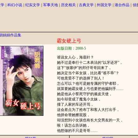
文学
|
科幻小说
|
纪实文学
|
军事天地
|
历史相关
|
古典文学
|
外国文学
|
港台作品
|
侦
胡娟娟作品集
霸女硬上弓
出版日期：2000-5
谁说女人心，海底针？
她不过是奉行十二木表法的“以牙还牙”，
这下“放塞伊”的邦仔哥哥回来了，
她决定当个坏女孩，比比看“谁不乖”？
可他竟受不了的选择了别人！
怎么可以？他可是她专属的守护者耶，
就算要她霸女硬上弓也要把他骗到手……
她是他从小誓死守护的顽皮天使，
如今却变成了魔鬼小太妹，
撞了人家的车还开骂，
这会差点为了抢布丁和客人大打出手，
他拼命替她擦屁股，
却没想到小女孩也有长大交男友的一天，
唉！该怎么告诉她，
他想做的不只是哥哥……