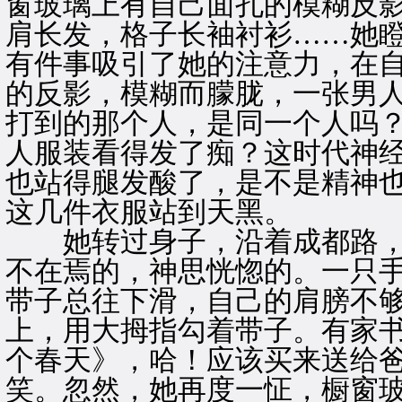
窗玻璃上有自己面孔的模糊反
肩长发，格子长袖衬衫……她
有件事吸引了她的注意力，在
的反影，模糊而朦胧，一张男
打到的那个人，是同一个人吗
人服装看得发了痴？这时代神
也站得腿发酸了，是不是精神
这几件衣服站到天黑。
她转过身子，沿着成都路，
不在焉的，神思恍惚的。一只
带子总往下滑，自己的肩膀不
上，用大拇指勾着带子。有家
个春天》，哈！应该买来送给
笑。忽然，她再度一怔，橱窗