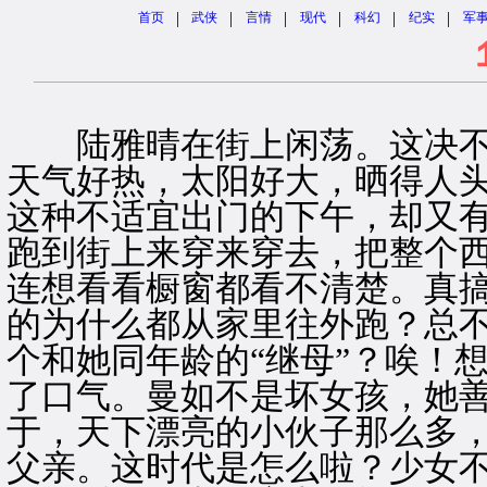
|
|
|
|
|
|
首页
武侠
言情
现代
科幻
纪实
军
陆雅晴在街上闲荡。这决不
天气好热，太阳好大，晒得人
这种不适宜出门的下午，却又
跑到街上来穿来穿去，把整个
连想看看橱窗都看不清楚。真
的为什么都从家里往外跑？总
个和她同年龄的“继母”？唉！
了口气。曼如不是坏女孩，她
于，天下漂亮的小伙子那么多
父亲。这时代是怎么啦？少女