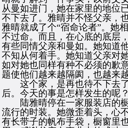
从曼如进门，她在家里的地位
不下去了。雅晴并不怪父亲，
雅晴就成了个“宿命论者”。她
不过命。而且，在心底的底层
有些同情父亲和曼如。她知道
不知从何着手。她知道父亲对
如对她也同样有种不必须的歉
题使他们越来越隔阂，也越来
这个家，是再也待不下去了
后。今天的事是怎样发生的呢
陆雅晴停在一家服装店的橱
流行的时装。她微歪着头，心
有长带子的帆布手袋，橱窗里