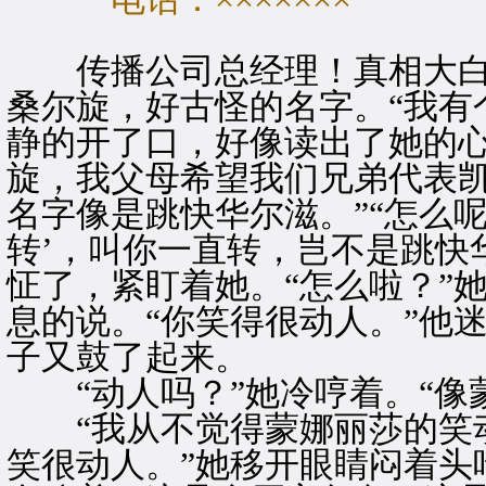
传播公司总经理！真相大白
桑尔旋，好古怪的名字。“我有
静的开了口，好像读出了她的心
旋，我父母希望我们兄弟代表
名字像是跳快华尔滋。”“怎么呢
转’，叫你一直转，岂不是跳快
怔了，紧盯着她。“怎么啦？”
息的说。“你笑得很动人。”他
子又鼓了起来。
“动人吗？”她冷哼着。“像
“我从不觉得蒙娜丽莎的笑动
笑很动人。”她移开眼睛闷着头