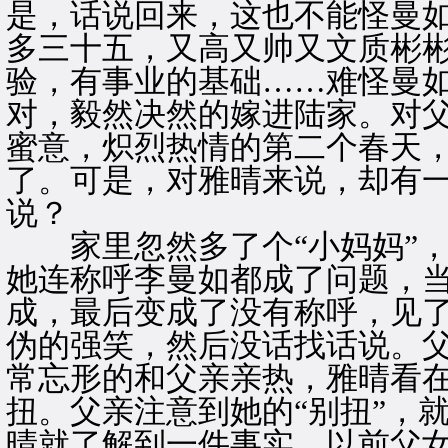
是，话说回来，这也不能怪曼
多三十五，又高又帅又文质彬
验，有事业的基础……难怪曼
对，毅然决然的嫁进陆家。对
蜜意，炽烈热情的第二个春天
了。可是，对雅晴来说，却有
说？
家里忽然多了个“小妈妈”，
她连称呼李曼如都成了问题，
成，最后变成了没有称呼，见了
伪的强笑，然后没话找话说。
常忘形的和父亲亲热，雅晴看
扭。父亲注意到她的“别扭”，
晴就了解到一件事实，以前父