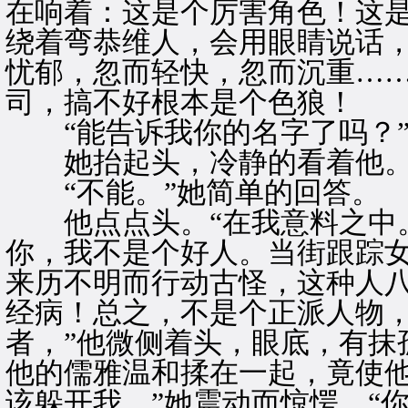
在响着：这是个厉害角色！这
绕着弯恭维人，会用眼睛说话
忧郁，忽而轻快，忽而沉重…
司，搞不好根本是个色狼！
“能告诉我你的名字了吗？”
她抬起头，冷静的看着他
“不能。”她简单的回答。
他点点头。“在我意料之中。
你，我不是个好人。当街跟踪
来历不明而行动古怪，这种人
经病！总之，不是个正派人物
者，”他微侧着头，眼底，有抹
他的儒雅温和揉在一起，竟使他
该躲开我。”她震动而惊愕。“