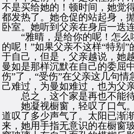
不是买给她的！顿时间，她觉
都发热了。她仓促的站起身，
卧室。她听到父亲在身后一迭
“雅晴，是给你的呢！怎么啦
的呢！”如果父亲不这样“特别
于自己，但是，父亲越说，她
曼如是那样沉默在自己的委屈中
伤”了，“受伤”在父亲这几句情
己难过，为曼如难过，也为父
总之，这个家是再也不能待
她凝视橱窗，轻叹了口气。
道叹了多少声气了。太阳已渐
来，她用手指无意识的在橱窗