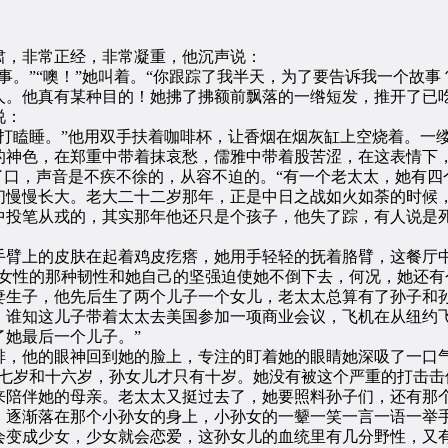
，非常正经，非常凝重，他沉声说：
”“噢！”她叫着。“你跟踪了我半天，为了要告诉我一个故事？”
人。他真有某种目的！她拂了拂额前飘落的一绺短发，推开了已
说：
瞌睡。”他用双手扶着咖啡杯，让香烟在烟灰缸上空烧着。一
的神色，在郑重中带着抹哀愁，儒雅中带着股苦涩，在这表情下
口，声音是不疾不徐的，从容不迫的。“有一个老太太，她有四
们慢慢长大。老大二十二岁那年，正是中日之战如火如荼的时候
中投笔从戎的，其实那年他还只是个孩子，他失了踪，有人说是
臂上的皮肤在起着鸡皮疙瘩，她用手轻轻的抚着胳臂，这餐厅
性的那种韧性和她自己的坚强迫使她不倒下去，何况，她还有
妻生子，他先后生了两个儿子一个女儿，老太太总算有了孙子和
，谁知这儿子带着太太去美国参加一项商业会议，飞机在从纽约
她最后一个儿子。”
，他的眼神回到她的脸上，专注的盯着她的眼睛她深吸了一口
岁和十六岁，孙女儿才只有十岁。她没有被这个严重的打击击
来陪伴她的母亲。老太太又挺过去了，她要照料孙子们，还有那
，逐渐落在那个小孙女的身上，小孙女的一颦一笑一言一语一举
会变成少女，少女就会恋爱，这孙女儿的血统里有几分野性，又