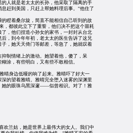
话的人就是老太太的长孙，他采取了隔离的手
息赶到美国，只赶上帮她料理后事。”他住了
的瞪着桑尔旋，简直不能相信自己听到的故
来，都彼此立下了重誓，他们决不把这个噩耗
极了，他们捏造小孙女的家书，一封封从台北
然后，到今年年初，老太太的医生告诉了这兄
日子，她天天倚门等邮差，等急了，她就叹着
抑制情绪上的激动。她望着他，傻了，呆
些糊涂，有些明白，又有些不敢相信。
在雅晴身边低哑的响了起来。雅晴吓了好大一
深深的望着雅晴。雅晴完全堕入迷雾的深渊里
，她的眼珠乌黑深邃——似曾相识。对了！雅
喜欢兰姑，她是世界上最伟大的女人。我们中