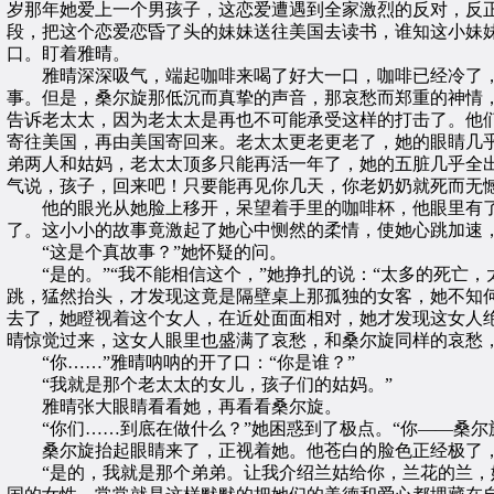
岁那年她爱上一个男孩子，这恋爱遭遇到全家激烈的反对，反
段，把这个恋爱恋昏了头的妹妹送往美国去读书，谁知这小妹
口。盯着雅晴。
雅晴深深吸气，端起咖啡来喝了好大一口，咖啡已经冷了，
事。但是，桑尔旋那低沉而真挚的声音，那哀愁而郑重的神情
告诉老太太，因为老太太是再也不可能承受这样的打击了。他
寄往美国，再由美国寄回来。老太太更老更老了，她的眼睛几
弟两人和姑妈，老太太顶多只能再活一年了，她的五脏几乎全
气说，孩子，回来吧！只要能再见你几天，你老奶奶就死而无憾
他的眼光从她脸上移开，呆望着手里的咖啡杯，他眼里有了
了。这小小的故事竟激起了她心中恻然的柔情，使她心跳加速
“这是个真故事？”她怀疑的问。
“是的。”“我不能相信这个，”她挣扎的说：“太多的死亡，
跳，猛然抬头，才发现这竟是隔壁桌上那孤独的女客，她不知
去了，她瞪视着这个女人，在近处面面相对，她才发现这女人
晴惊觉过来，这女人眼里也盛满了哀愁，和桑尔旋同样的哀愁
“你……”雅晴呐呐的开了口：“你是谁？”
“我就是那个老太太的女儿，孩子们的姑妈。”
雅晴张大眼睛看看她，再看看桑尔旋。
“你们……到底在做什么？”她困惑到了极点。“你——桑尔
桑尔旋抬起眼睛来了，正视着她。他苍白的脸色正经极了，
“是的，我就是那个弟弟。让我介绍兰姑给你，兰花的兰，她