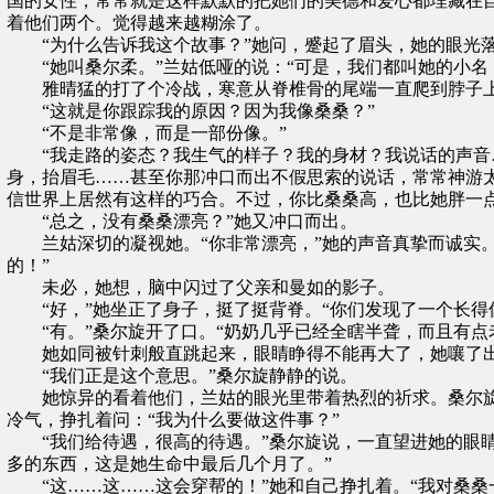
国的女性，常常就是这样默默的把她们的美德和爱心都埋藏在自
着他们两个。觉得越来越糊涂了。
“为什么告诉我这个故事？”她问，蹙起了眉头，她的眼光落
“她叫桑尔柔。”兰姑低哑的说：“可是，我们都叫她的小名
雅晴猛的打了个冷战，寒意从脊椎骨的尾端一直爬到脖子上
“这就是你跟踪我的原因？因为我像桑桑？”
“不是非常像，而是一部份像。”
“我走路的姿态？我生气的样子？我的身材？我说话的声音…
身，抬眉毛……甚至你那冲口而出不假思索的说话，常常神游
信世界上居然有这样的巧合。不过，你比桑桑高，也比她胖一
“总之，没有桑桑漂亮？”她又冲口而出。
兰姑深切的凝视她。“你非常漂亮，”她的声音真挚而诚实。
的！”
未必，她想，脑中闪过了父亲和曼如的影子。
“好，”她坐正了身子，挺了挺背脊。“你们发现了一个长得
“有。”桑尔旋开了口。“奶奶几乎已经全瞎半聋，而且有点
她如同被针刺般直跳起来，眼睛睁得不能再大了，她嚷了出来
“我们正是这个意思。”桑尔旋静静的说。
她惊异的看着他们，兰姑的眼光里带着热烈的祈求。桑尔旋
冷气，挣扎着问：“我为什么要做这件事？”
“我们给待遇，很高的待遇。”桑尔旋说，一直望进她的眼睛
多的东西，这是她生命中最后几个月了。”
“这……这……这会穿帮的！”她和自己挣扎着。“我对桑桑