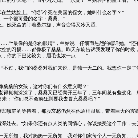
己的小天地里，而不为人知。”“尔旋！”兰姑轻声的阻止着。“
在兰姑脸上。“你那个死在美国的侄女，她叫什么名字？”
，一个很可爱的名字：桑桑。”
。她死命的盯着桑尔旋，声音变得又冷又涩。
…”“最像的是你的眼睛”，兰姑说，仔细而热烈的端详她。“还
太空的习惯……都像极了桑桑。昨天尔旋告诉我发现了你的时候
点，你的下巴比较尖，眉毛也浓一点……”
“不过，我们的桑桑对我们来说，是独一无二的。我想你一定了
像桑桑的女孩，这对你们有什么意义呢？”
老得糊糊涂涂了，桑桑又已经离开三年了，三年间总有些变化，
：“你们总不会疯狂到要我去冒充桑桑吧？”
却镇静的等待着，那股哀愁仍然在他眉梢眼底，带着巨大的震撼
深处去。“如果你还有点人类的同情心，你该接受这个工作，去
一无所知，我对奶奶一无所知，我对你们家每个人一无所知……