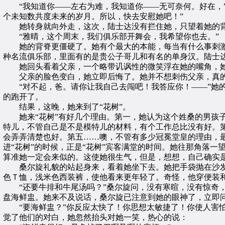
“我知道你——左右为难，我知道你——无可奈何。好在，”
个未知数共度未来的岁月。所以，快去安慰她吧！”
她转身就向外走，这次，陆士达没有拦住她，只望着她的背
“雅晴，这个周末，我们俱乐部开舞会，我希望你也去。”
她的背脊更僵硬了。她有个最大的本能，每当有什么事刺激
种名流俱乐部，里面有的是贵公子哥儿和有名的单身汉。陆士
她回头看着父亲，一个略带讥讽性的微笑浮在她的嘴角，她低
父亲的脸色变白，她立即后悔了。她并不想刺伤父亲，真的。
“对不起，爸。请你让我自己去闯吧！我答应你！——”她的鼻
的跑开了。
结果，这晚，她来到了“花树”。
她来“花树”有好几个理由。第一，她认为这个姓桑的男孩子
特儿，不管自己是不是模特儿的材料，有个工作总比没有好。
会弄弄清楚也好。第五……噢，不管有多少冠冕堂皇的理由，
进“花树”的时候，正是“花树”宾客满堂的时间。她往那角落
算准她一定会来似的。这使她很生气，但是，想想，自己确实是
桑尔旋礼貌的站起身来，看着她坐下去。她把手袋抛在沙发
色Ｔ恤，浅米色西装裤，使他看来更年轻了。奇怪，他穿便装
“还要牛排和牛尾汤吗？”桑尔旋问，没有寒暄，没有惊奇，
盘海鲜盅。她来不及说话，桑尔旋已注意到她的眼神了，立即
“要海鲜盅？”你反应太快了！你思想太敏捷了！你使人害怕
觉了他们的对白，她忽然抬头对她一笑，热心的说：