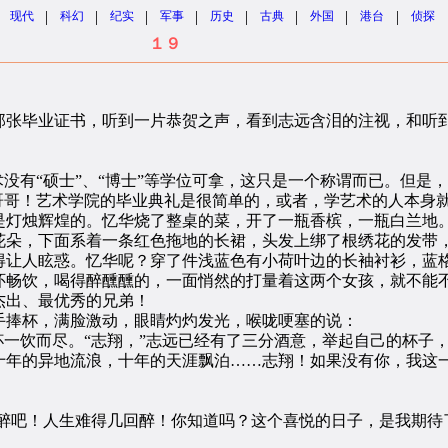
|
|
|
|
|
|
|
|
现代
科幻
纪实
军事
历史
古典
外国
港台
侦探
１９
张毕业证书，听到一片恭贺之声，看到志远含泪的注视，和听到
有“硕士”、“博士”等学位可拿，这只是一个称谓而已。但是
哥哥！艺术学院的毕业典礼是很简单的，或者，学艺术的人本身
是灯烛辉煌的。忆华烧了整桌的菜，开了一瓶香槟，一瓶白兰地
朵，下面系着一条红色拖地的长裙，头发上绑了根绣花的发带，
得让人眩惑。忆华呢？穿了件浅蓝色有小荷叶边的长袖衬衫，蓝
怀畅饮，喝得醉醺醺的，一面悄然的打量着这两个女孩，就不能
杰出、最优秀的兄弟！
捧杯，满脸激动，眼睛灼灼发光，喉咙哽塞的说：
一饮而尽。“志翔，”志远已经有了三分酒意，举起自己的杯子，
十年的异地流浪，十年的天涯飘泊……志翔！如果没有你，我这一
醉吧！人生难得几回醉！你知道吗？这个喜悦的日子，是我期待