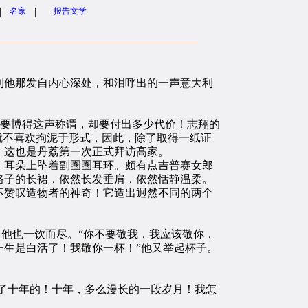
|
|
名家
报告文学
他那发自内心深处，和泪呼出的一声意大利
，要博得这声称谓，却要付出多少代价！志翔的
就不喜欢拘泥于形式，因此，除了取得一纸证
。这也是丹荔第一次正式拜访高家。
耳朵上坠着副圈圈耳环。颇有点吉普赛女郎
格子的长裙，依然长发垂肩，依然恬静温柔。
不赞叹造物者的神奇！它造出迥然不同的两个
他也一饮而尽。“你不要敬我，我应该敬你，
生是白活了！我敬你一杯！”他又举起杯子。
了十年的！十年，多么漫长的一段岁月！我怎