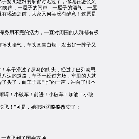
孙子娶儿媳妇的事都讨论过了，你现在怎么又
子的笑声，一屋子的闹声，一屋子的酒气，一屋
没有喝酒之前，大家又何尝没有醉意！这原是
那浑身用不完的活力，一直对周围的人群都有极
摇头喘气，车头直冒白烟，发出好一阵子又
”！车子滑过了罗马的街头，经过了巴列泰恩
通八达的道路，车子一经过方场，车里的人就
了头了，而车子却“呼”的一声，冲向了根本
唷嗬！小破车！前进！小破车！加油！小破
快飞！”可是，她把歌词略略改变了：
，一直飞到了国会方场。