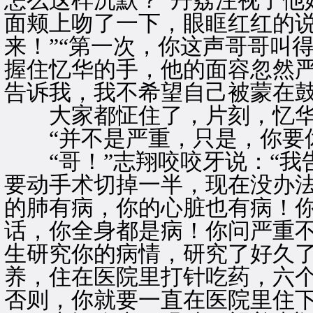
怎么这样沉默？”丹荔注视了他
面颊上吻了一下，眼眶红红的说
来！”“第一次，你这声哥哥叫
握住忆华的手，他的面容忽然严
告诉我，我不希望自己被蒙在鼓
大家都怔住了，片刻，忆华
“并不是严重，只是，你要休
“哥！”志翔咬咬牙说：“我
要动手术切掉一半，现在没办
的肺有病，你的心脏也有病！
话，你全身都是病！你问严重
生研究你的病情，研究了好久
养，住在医院里打针吃药，六
否则，你就要一直在医院里住下