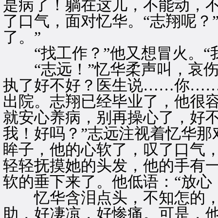
是病了！躺在这儿，不能动，
了口气，面对忆华。“志翔呢？
了。”
“找工作？”他又想冒火。“
“志远！”忆华柔声叫，哀伤
执了好不好？医生说……你…
出院。志翔已经毕业了，他很
就安心养病，别再操心了，好
我！好吗？”志远注视着忆华那
眸子，他的心软了，叹了口气
轻轻抚摸她的头发，他的手有
软的垂下来了。他低语：“放心
忆华含泪点头，不知怎的，
助，好凄凉，好惨痛。可是，