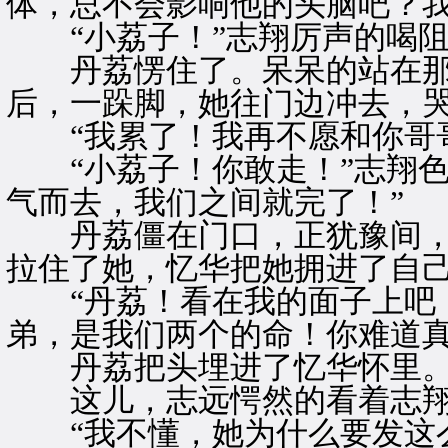
体，总不会影响他的头脑吧？我
“小荔子！”志翔厉声的喝阻
丹荔愣住了。呆呆的站在那
后，一跺脚，她往门边冲去，
“我累了！我再不愿和你哥哥
“小荔子！你敢走！”志翔色
气而去，我们之间就完了！”
丹荔僵在门口，正犹豫间，
拉住了她，忆华把她拥进了自
“丹荔！看在我的面子上吧！
弟，是我们两个的命！你难道真
丹荔把头埋进了忆华怀里
这儿，志远愕然的看着志
“我不懂，她为什么要发这么