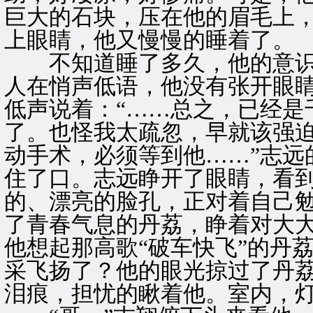
巨大的石块，压在他的眉毛上
上眼睛，他又慢慢的睡着了。
不知道睡了多久，他的意识
人在悄声低语，他没有张开眼
低声说着：“……总之，已经是
了。也怪我太疏忽，早就该强
动手术，必须等到他……”志远
住了口。志远睁开了眼睛，看
的、漂亮的脸孔，正对着自己
了青春气息的丹荔，睁着对大
他想起那高歌“破车快飞”的丹
采飞扬了？他的眼光掠过了丹
泪痕，担忧的瞅着他。室内，