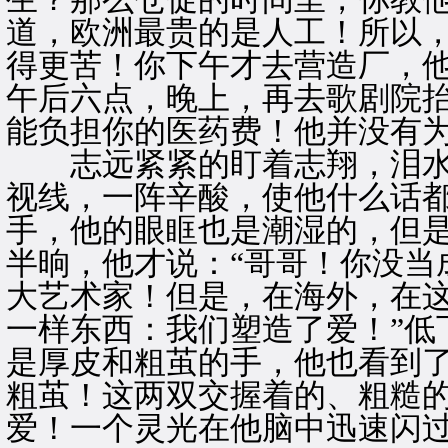
道，欧洲最贵的是人工！所以
得更苦！你下午才去营造厂，
午后六点，晚上，再去歌剧院
能负担你的医药费！他并没有为
志远紧紧的盯着志翔，泪水
视线，一阵辛酸，使他什么话
手，他的眼眶也是潮湿的，但
半晌，他才说：“哥哥！你没当
大艺术家！但是，在海外，在
一样东西：我们塑造了爱！”低
是厚皮和粗茧的手，他也看到
粗茧！这两双交握着的、粗糙
爱！一个灵光在他脑中迅速闪