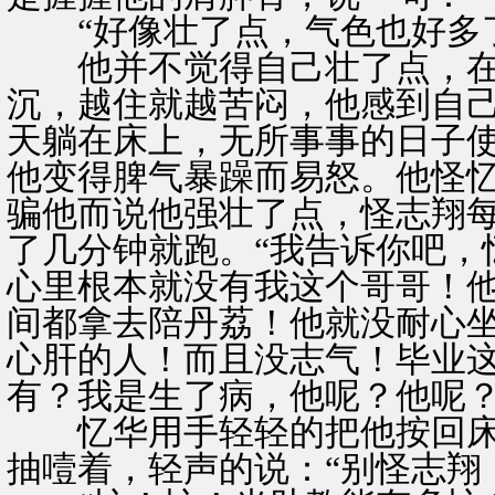
“好像壮了点，气色也好多了
他并不觉得自己壮了点，在
沉，越住就越苦闷，他感到自
天躺在床上，无所事事的日子
他变得脾气暴躁而易怒。他怪
骗他而说他强壮了点，怪志翔
了几分钟就跑。“我告诉你吧，
心里根本就没有我这个哥哥！
间都拿去陪丹荔！他就没耐心
心肝的人！而且没志气！毕业
有？我是生了病，他呢？他呢？
忆华用手轻轻的把他按回床
抽噎着，轻声的说：“别怪志翔