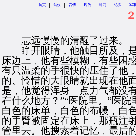
|
|
|
|
|
|
首页
武侠
言情
现代
科幻
纪实
军
２
志远慢慢的清醒了过来。
睁开眼睛，他触目所及，是
床边上，他有些模糊，有些困
有只温柔的手很快的压住了他
的、怜惜的大眼睛就出现在他
是，他觉得浑身一点力气都没有
在什么地方？”“医院里。”医
白色的床单，白色的布幔，白
的手臂被固定在床上，那瓶注
管里去。他搜索着记忆，最后