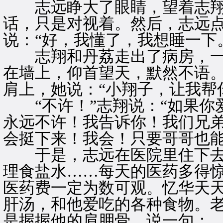
志远睁大了眼睛，望着志翔
话，只是对视着。然后，志远
说：“好，我懂了，我想睡一下
志翔和丹荔走出了病房，一
在墙上，仰首望天，默然不语
肩上，她说：“小翔子，让我帮
“不许！”志翔说：“如果你
永远不许！我告诉你！我们兄
会挺下来！我会！只要哥哥也能
于是，志远在医院里住下去
理食盐水……每天的医药多得
医药费一定为数可观。忆华天
肝汤，和他爱吃的各种食物。
是握握他的肩胛骨，说一句：