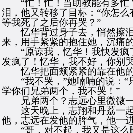
“忙！忙！当助教能有多忙？
泪，他又转移了目标：“你怎么
等我死了之后你再哭？”
忆华背过身子去，悄然擦泪
来，用手紧紧的抱住她，沉痛
“原谅我，忆华！我快发疯了
发疯了！忆华，我不好，你别哭
忆华把面颊紧紧的靠在他的
“我不哭，”她喃喃的说：“
学你们兄弟两个，我不哭！”
兄弟两个？志远心里微微一
这天晚上，志翔和丹荔一起
他，志远在发他的脾气，他一
“哥，对不起，我又是这么晚