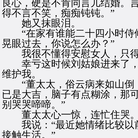
良心，硬是不肯同言儿结婚。
得不言不笑，痴痴钝钝。”
她又抹眼泪。
“在家有谁能二十四小时侍候
晃眼过去，你说怎么办？”
我很不懂得安慰女人，只得
幸亏这时候刘姑娘进来了，
维护我。
“董太太，俗云病来如山倒，
已是大吉，脑子有点糊涂，那
别哭哭啼啼。”
董太太心一惊，连忙住哭
我说：“最近她情绪比较以前
接触生活。”