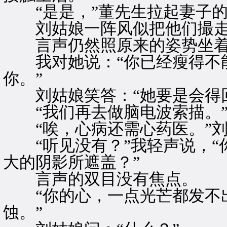
“是是，”董先生拉起妻子的
刘姑娘一阵风似把他们撮
言声仍然照原来的姿势坐
我对她说：“你已经瘦得不能
你。”
刘姑娘笑答：“她要是会得回
“我们再去做脑电波索描。
“唉，心病还需心药医。”刘
“听见没有？”我轻声说，“
大的阴影所遮盖？”
言声的双目没有焦点。
“你的心，一点光芒都发不出
蚀。”