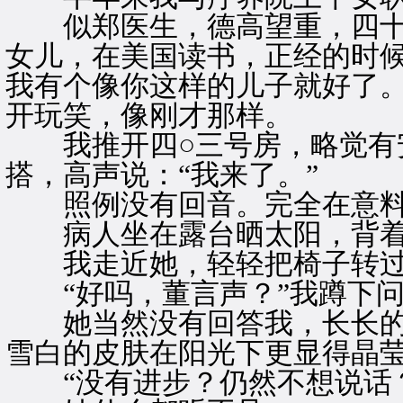
似郑医生，德高望重，四十
女儿，在美国读书，正经的时候
我有个像你这样的儿子就好了。
开玩笑，像刚才那样。
我推开四○三号房，略觉有
搭，高声说：“我来了。”
照例没有回音。完全在意料
病人坐在露台晒太阳，背着
我走近她，轻轻把椅子转过
“好吗，董言声？”我蹲下问
她当然没有回答我，长长的
雪白的皮肤在阳光下更显得晶
“没有进步？仍然不想说话？