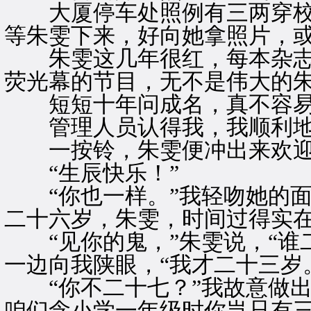
大厦停车处照例有三两穿校
等朱雯下来，好向她拿照片，
朱雯这几年很红，每本杂志
荧光幕的节目，无不是伟大的
短短十年问成名，真不容
管理人员认得我，我顺利地
一按铃，朱雯便冲出来欢迎
“生辰快乐！”
“你也一样。”我轻吻她的面
二十六岁，朱雯，时间过得实在
“见你的鬼，”朱雯说，“谁
一边向我陕眼，“我才二十三岁
“你不二十七？”我故意做出
咱们念小学一年级时你岂只有三