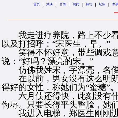
|
|
|
|
|
|
首页
武侠
言情
现代
科幻
纪实
军
我走进疗养院，路上不少看
以及打招呼：“宋医生，早。”
笑得不怀好意，带些调戏意
说：“好吗？漂亮的宋。”
仿佛我姓宋，字漂亮，名
在以前，男女没有这么明朗
得好的女性，称她们为“蜜糖”。
六月债还得快，此刻没有什
侮辱。只要长得平头整脸，她
我进入电梯，郑医生刚刚进