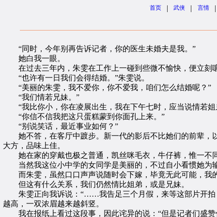
|
|
|
首页
武侠
言情
“同时，今年别再告诉记者，你的医生未婚夫是我。”
她白我一眼。
在过去三年内，朱雯在工作上一碰到些微不愉快，便立刻嚷
“也许有一日我们会得结婚。”朱雯说。
“美丽的朱雯，我不爱你，你不爱我，咱们怎么结婚呢？”
“我们情若兄妹。”
“我比你小，你在凌展出生，我在下午七时，应当说情若姐
“你信不信我把这只蛋糕蒙到你面孔上来。”
“别说笑话，最近事业如何？”
她不答，在客厅中踱步。新一代的影后不比她们的前辈，以
大方，品味上佳。
她在家的穿戴也极之普通，凯丝咪毛衣，牛仔裤，惟一不同
当然我这位小中学的女同学是美丽的，不过自小看惯她为输
而朱雯，虽然口口声声说随时会下嫁，毕竟无此可能，我的
但这有什么关系，我们仍然情比姐弟，或是兄妹。
朱雯正向我诉说：“……我告足三个月假，来等这部片开拍，
越高，一双浓眉越来越斜竖。
我在报纸上看过这段事，因此诧异的说：“但是记者们盛赞你