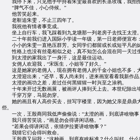
我停下来，只见他手中持着朱雯最喜欢的长茎玫瑰，我拍
“脾气不佳，小心侍候。”
他苦笑起来。
老靳追朱雯，不止三四年了。
我祝他有情者事竞成。
坐上自行车，我飞踩着到九龙塘那一列老房子去找王太澄
二十年前我们进入国际小学读一年级，第一日老师便宣布：“
小小的朱雯一直艳压群芳。女同学们都留或长或短平凡的妹
性格上也没有丝毫相似之处，真不知怎么会混在同一天过
到太澄的家我出了一身汗，这是最佳运动。
女佣人欢迎我，“宋医生，小姐等了好久。”
这是她家的老佣人，现在拥有老佣人的千金小姐也不多，大
太澄迎出来，“还早，客人尚未到，进来画室看看我新作品
太澄的画功之差，差过任何黑猩猩一时兴至之涂鸦。
十年来开过无数画展，被画评人捧到天上去。本世纪除出毕
千穿万穿，马屁勿穿。
她的画且有人高价买去，挂写字楼里，因为她父亲是鼎鼎大
些。
一次，王殷商同我低声偷偷说：“太澄的画，到底讲啥物事
我只得苦笑说，“画是勿会得讲闲话格。”
“若果会得讲闲话，依猜伊拉要讲啥物事？”
我猜它们会得叫救命。
王殷商又问我：“这种画，到底有啥标准？什么叫好，什么