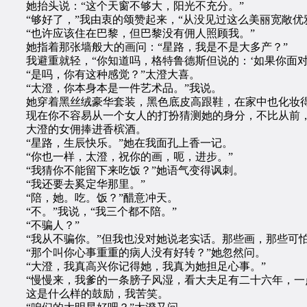
她抬头说：“这个天窗不够大，阳光不充分。”
“够好了，”我由衷的颂赞起来，“从没见过这么美丽宽敞优
“也许应该住在巴黎，但巴黎没有佣人照顾我。”
她指着那张墙般大的画问：“星路，我是不是大多产？”
我避重就轻，“你知道吗，格特鲁德斯但说的：‘如果你面对
“是吗，你有这种感觉？”太澄大喜。
“太澄，你本身本是一件艺术品。”我说。
她穿着黑丝绒豪华套装，黑色底皮高跟鞋，在家中也化妆得
现在你不容易从一个女人的打扮猜测她的身分，不比从前，
大澄的女佣捧进香槟酒。
“星路，生辰快乐。”她在我面孔上香一记。
“你也一样，太澄，祝你的画，呃，进步。”
“我猜你不能留下来吃饭？”她语气变得讽刺。
“我还要去奚定华那里。”
“陪，她。吃。饭？”醋意冲天。
“不。”我说，“我三个都不陪。”
“不骗人？”
“我从不骗你。”但我也没对她说老实话。那些画，那些可
“那个叫你心事重重的病人没有好转？”她忽然问。
“大澄，我真高兴你记得她，我真为她担足心事。”
“慢慢来，我爹的一条膀子风湿，看大夫足有二十六年，一点
这是什么样的鼓励，我苦笑。