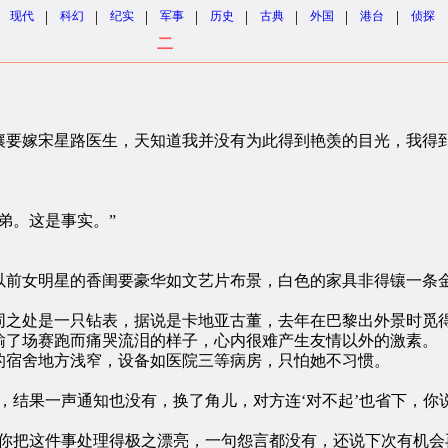
|
|
|
|
|
|
|
|
现代
科幻
纪实
军事
历史
古典
外国
港台
侦探
二
要嫁宋星路医生，天知道我并没有为此得到艳羡的目光，我得
弟。这是事实。”
前女明星的香闺要豪华如文艺片布景，白色的家具非得镶一条金
之处是一只钻表，据说是卡地亚古董，去年在巴黎出外景时觅
了场赛跑而痛哭流泪的样子，心内很难产生友情以外的激素。
宿舍地方浅窄，设备如医院三等病房，只怕她不习惯。
结果一声通知也没有，换了角儿，对方连‘对不起’也省下，你
把这件事处理得极之漂亮，一句怨言都没有，还说下次有机会