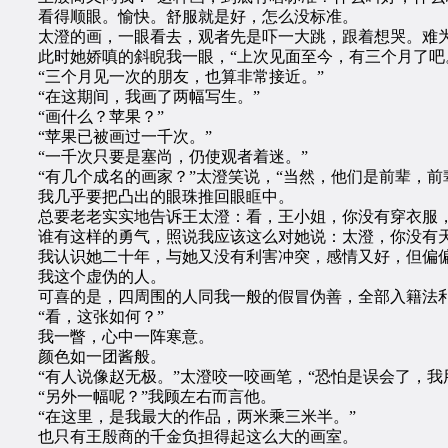
看得顺眼。愉快。舒服就是好，怎么没标准。
太澄的画，一眼看去，观者先是吓一大跳，跟着想哭。难为
此时她娇嗔的斜睨我一眼，“上次见面至今，有三个月了吧
“三个月见一次的朋友，也算非常接近。”
“在这期间，我画了两幅写生。”
“画什么？苹果？”
“苹果已被画过一千次。”
“一千次只要是塞尚，仍使观者着迷。”
“有几个成名的画家？”太澄笑说，“当然，他们是前辈，前
我几乎要把凸出的眼珠推回眼眶中。
总要老老实实地告诉王太澄：看，王小姐，你没有穿衣服，
谁有这样的勇气，照说我应该这么对她说：太澄，你没有天
我认识她二十年，与她又没有利害冲突，感情又好，但偏偏
我这个虚伪的人。
可喜的是，四周围的人同我一般的假冒伪善，全部入籍法利
“看，这张如何？”
我一瞥，心中一阵寒意。
颜色如一团酱般。
“有人说像赵无极。”太澄咬一咬画笔，“恐怕是误会了，我
“另外一幅呢？”我顾左右而言他。
“在这里，是我最大的作品，两米乘三米半。”
也只有王殷商的千金负担得起这么大的画室。