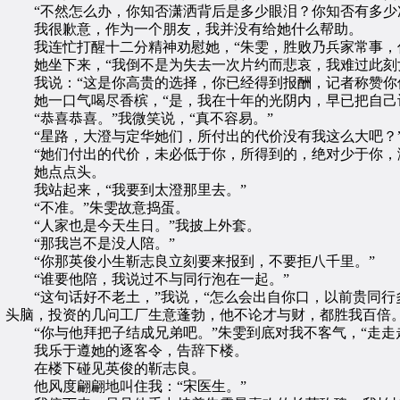
“不然怎么办，你知否潇洒背后是多少眼泪？你知否有多少
我很歉意，作为一个朋友，我并没有给她什么帮助。
我连忙打醒十二分精神劝慰她，“朱雯，胜败乃兵家常事，你
她坐下来，“我倒不是为失去一次片约而悲哀，我难过此刻女
我说：“这是你高贵的选择，你已经得到报酬，记者称赞你倒
她一口气喝尽香槟，“是，我在十年的光阴内，早已把自己
“恭喜恭喜。”我微笑说，“真不容易。”
“星路，大澄与定华她们，所付出的代价没有我这么大吧？”
“她们付出的代价，未必低于你，所得到的，绝对少于你，
她点点头。
我站起来，“我要到太澄那里去。”
“不准。”朱雯故意捣蛋。
“人家也是今天生日。”我披上外套。
“那我岂不是没人陪。”
“你那英俊小生靳志良立刻要来报到，不要拒八千里。”
“谁要他陪，我说过不与同行泡在一起。”
“这句话好不老土，”我说，“怎么会出自你口，以前贵同行
头脑，投资的几问工厂生意蓬勃，他不论才与财，都胜我百倍。
“你与他拜把子结成兄弟吧。”朱雯到底对我不客气，“走走
我乐于遵她的逐客令，告辞下楼。
在楼下碰见英俊的靳志良。
他风度翩翩地叫住我：“宋医生。”