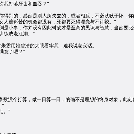
次我打落牙齿和血吞？”
得到的，必然是别人所失去的，或者相反，不必耿耿于怀，你
人连诉苦的机会都没有，死都要死得漂亮与不计较。”
是小事，你并没有因此树敌才是至高的见识与智慧，当然要比
训练成老江湖。”
朱雯用她碧清的大眼看牢我，迫我说老实话。
满意了吧？”
多数没个打算，做一日算一日，的确不是理想的终身对象，此刻
”
走。”