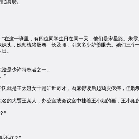
拍他肩膀。
。
在这一班里，有四位同学生日在同一天，他们是宋星路。朱雯
妹头，她却梳猪肠卷，长及腰，引来多少妒羡眼光。她们三个
生日。
澄是少许特权者之一。
。”
氏就是王太澄女士是旷世奇才，肉麻得读后起鸡皮疙瘩，但聪
名的大贾王某人，办公室或会议室中挂着王小姐的画，王小姐的
？”
叫不好？”