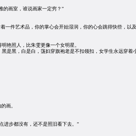
雅的画室，谁说画家一定穷？”
着一件艺术品，你的掌心会开始湿润，你的心会跳得快些，以及你
明艳照人，比朱雯更像一个女明星。
黑是黑，白是白，荡妇穿旗袍老是不扣领扣，女学生永远穿着
怕的画。
进步都没有，还不是照旧看下去。”