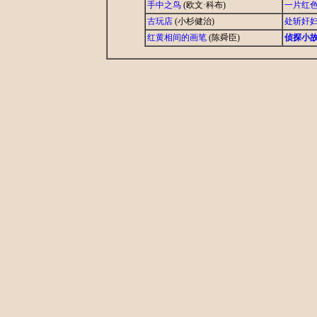
手中之鸟
(欧文·科布)
一片红
古玩店
(小杉健治)
处斩奸
红黄相间的画笔
(陈舜臣)
侦探小