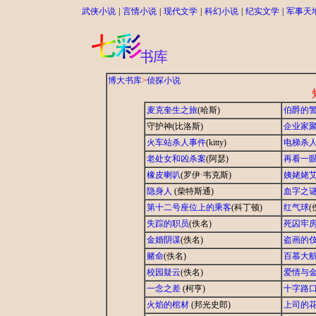
武侠小说
|
言情小说
|
现代文学
|
科幻小说
|
纪实文学
|
军事天
博大书库
>
侦探小说
麦克奎生之旅
(哈斯)
伯爵的
守护神(比洛斯)
企业家
火车站杀人事件
(kitty)
电梯杀
老处女和凶杀案
(阿瑟)
再看一
橡皮喇叭
(罗伊·韦克斯)
姨姥姥
隐身人
(柴特斯通)
血字之
第十二号座位上的乘客
(科丁顿)
红气球
(
失踪的职员
(佚名)
死囚牢
金婚阴谋
(佚名)
盗画的
赌命
(佚名)
百慕大
校园疑云
(佚名)
爱情与
一念之差
(柯亨)
十字路
火焰的棺材
(邦光史郎)
上司的